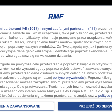
o podobny wypadek wydarzył się w Ostrowcu Świętokrz
ch, samochód potrącił dwie wracające z pasterki kobiet
i partnerami IAB (1017)
i
innymi zaufanymi partnerami (489)
przechow
ormacje zawarte na Twoim urządzeniu, takie jak pliki cookie, przetwar
ażne obrażenia.
jak unikalne identyfikatory, informacje przesyłane przez urządzenia k
i reklam i treści, udostępnienie funkcji mediów społecznościowych pom
onad dwóch godzinach w sprawie zatrzymano 23-latka, 
woju i poprawny naszych produktów. Za Twoją zgodą my, jak i partner
recyzyjne dane geolokalizacyjne i identyfikację poprzez skanowanie u
to on był sprawcą wypadku.
serwisu zgadzasz się na wskazane działania.
niestety również tragicznego, doszło w Boże Narodzeni
zgodę na powyższe cele przetwarzania poprzez kliknięcie w przycisk 
z również nie wyrażać zgody poprzez wybór ustawień zaawansowanych
 prostym, nieoświetlonym odcinku drogi 20-letni kie
dziemy przetwarzać dane osobowe w innych celach na innych podsta
ym zakresie dostępne są w naszej
polityce prywatności
). Poprzez kliknię
ynka i jej 69-letnia babcia zginęły na miejscu. Matka 12-
awansowane" możesz zarządzać swoimi preferencjami przed wyrażenie
ia zgody. Cele przetwarzania Twoich danych bez konieczności uzyska
 o uzasadniony interes Radio Muzyka Fakty Grupa RMF sp. z o.o. sp. k
żliwości sprzeciwienia się takiemu przetwarzaniu znajdziesz w
polityce
nia Twoich danych bez konieczności uzyskania Twojej zgody w oparci
ch Partnerów IAB
oraz możliwość sprzeciwienia się takiemu przetwarza
IENIA ZAAWANSOWANE
PRZEJDŹ DO SERW
aawansowanych.