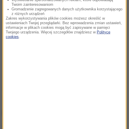
Dalsza część artykułu pod materiałem video:
Twoim zainteresowaniom
Gromadzenie zagregowanych danych użytkownika korzystającego
z różnych urządzeń
Zakres wykorzystywania plików cookies możesz określić w
ustawieniach Twojej przeglądarki. Bez wprowadzenia zmian ustawień,
informacje w plikach cookies mogą być zapisywane w pamięci
Twojego urządzenia. Więcej szczegółów znajdziesz w
Polityce
cookies
.
Źródło: RMF/Policja
pirat drogowy
Tagi:
NAJWAŻNIEJSZE FAKTY
Utrudnienia dla turystów