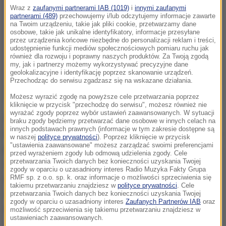
Wraz z
zaufanymi partnerami IAB (1019)
i
innymi zaufanymi
partnerami (489)
przechowujemy i/lub odczytujemy informacje zawarte
na Twoim urządzeniu, takie jak pliki cookie, przetwarzamy dane
osobowe, takie jak unikalne identyfikatory, informacje przesyłane
przez urządzenia końcowe niezbędne do personalizacji reklam i treści,
udostępnienie funkcji mediów społecznościowych pomiaru ruchu jak
również dla rozwoju i poprawny naszych produktów. Za Twoją zgodą
my, jak i partnerzy możemy wykorzystywać precyzyjne dane
geolokalizacyjne i identyfikację poprzez skanowanie urządzeń.
Przechodząc do serwisu zgadzasz się na wskazane działania.
Możesz wyrazić zgodę na powyższe cele przetwarzania poprzez
kliknięcie w przycisk "przechodzę do serwisu", możesz również nie
wyrażać zgody poprzez wybór ustawień zaawansowanych. W sytuacji
We wtorek przed godziną 18:00 na drodze krajowej
braku zgody będziemy przetwarzać dane osobowe w innych celach na
innych podstawach prawnych (informacje w tym zakresie dostępne są
nr 51 w okolicy Spręcowa w Warmińsko-Mazurskiem
w naszej
polityce prywatności
). Poprzez kliknięcie w przycisk
"ustawienia zaawansowane" możesz zarządzać swoimi preferencjami
policjanci drogówki zauważyli pojazd, który jechał ze
przed wyrażeniem zgody lub odmową udzielenia zgody. Cele
przetwarzania Twoich danych bez konieczności uzyskania Twojej
znaczną prędkością. Funkcjonariusze pojechali za
zgody w oparciu o uzasadniony interes Radio Muzyka Fakty Grupa
osobówką. Podczas jednego z pomiarów
RMF sp. z o.o. sp. k. oraz informacje o możliwości sprzeciwienia się
takiemu przetwarzaniu znajdziesz w
polityce prywatności
. Cele
wyświetlacz radaru wykazał, że kierowca subaru na
przetwarzania Twoich danych bez konieczności uzyskania Twojej
zgody w oparciu o uzasadniony interes
Zaufanych Partnerów IAB
oraz
drodze, gdzie obowiązuje ograniczenie do 90 km/h,
możliwość sprzeciwienia się takiemu przetwarzaniu znajdziesz w
ustawieniach zaawansowanych.
jedzie z prędkością 235km/h, a przy ograniczeniu do