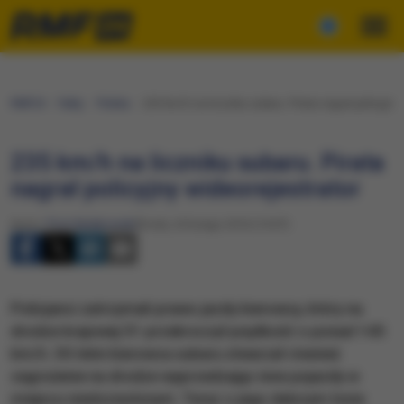
RMF24
Fakty
Polska
235 km/h na liczniku subaru. Pirata nagrał policyjny
235 km/h na liczniku subaru. Pirata
nagrał policyjny wideorejestrator
Autor:
Piotr Bułakowski
Środa, 24 lutego 2016 (14:07)
Policjanci zatrzymali prawo jazdy kierowcy, który na
drodze krajowej 51 przekroczył prędkość o ponad 145
km/h. 30-letni kierowca subaru stwarzał również
zagrożenie na drodze wyprzedzając inne pojazdy w
miejscu niedozwolonym. Teraz o jego dalszym losie