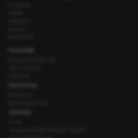
Facebook
Twitter
Instagram
YouTube
Kanały RSS
POLECANE
Gorąca Linia RMF FM
Staż w RMF24
Patronaty
POZOSTAŁE
Newsroom
Radio internetowe
KONTAKT
O nas
Gorąca Linia RMF FM: 600 700 800