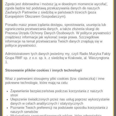
Zgoda jest dobrowolna i możesz ją w dowolnym momencie wycofać,
70 km/h jechał z prędkością 213 km/h.
zgoda będzie też podstawą przekazywania danych do naszych
Zaufanych Partnerów z siedzibą w państwach trzecich (poza
Europejskim Obszarem Gospodarczym).
Mężczyzna w trakcie jazdy poza obszarem
Ponadto masz prawo żądania dostępu, sprostowania, usunięcia lub
zabudowanym stwarzał również zagrożenie na
ograniczenia przetwarzania danych, a także złożenia skargi do
Prezesa Urzędu Ochrony Danych Osobowych. W polityce prywatności
drodze wyprzedzając inne pojazdy w miejscu
znajdziesz informacje jak wykonać swoje prawa. Szczegółowe
niedozwolonym. Funkcjonariusze zatrzymali pojazd
informacje na temat przetwarzania Twoich danych znajdują się w
polityce prywatności.
do kontroli i 30-latkowi zabrali prawo jazdy. W
Administratorem tych danych jesteśmy my, czyli Radio Muzyka Fakty
najbliższych dniach funkcjonariusze skierują w tej
Grupa RMF sp. z o.o. sp. k. z siedzibą w Krakowie, al. Waszyngtona
1.
sprawie wniosek do sądu o ukaranie kierowcy.
Stosowanie plików cookies i innych technologii
(j.)
Wraz z partnerami stosujemy pliki cookies (tzw. ciasteczka) i inne
pokrewne technologie, które mają na celu:
Zapewnienie bezpieczeństwa podczas korzystania z naszych
stron
Ulepszenie świadczonych przez nas usług poprzez wykorzystanie
danych w celach analitycznych i statystycznych
Poznanie Twoich preferencji na podstawie sposobu korzystania z
naszych serwisów
Wyświetlanie spersonalizowanych reklam, które odpowiadają