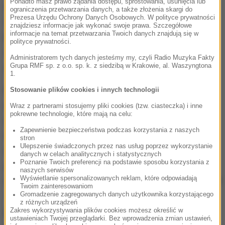
Ponadto masz prawo żądania dostępu, sprostowania, usunięcia lub
terytorium w granicach sprzed wojny. Zdaniem
ograniczenia przetwarzania danych, a także złożenia skargi do
Prezesa Urzędu Ochrony Danych Osobowych. W polityce prywatności
Szynkowskiego vel Sęka, świadczy to o "coraz
znajdziesz informacje jak wykonać swoje prawa. Szczegółowe
informacje na temat przetwarzania Twoich danych znajdują się w
bardziej realistycznym spojrzeniu Trumpa" na
polityce prywatności.
sytuację w regionie.
To jest dla Polski bardzo dobra
Administratorem tych danych jesteśmy my, czyli Radio Muzyka Fakty
wiadomość
- zaznaczył.
Grupa RMF sp. z o.o. sp. k. z siedzibą w Krakowie, al. Waszyngtona
1.
Poseł PiS zapytany, czy nie należy odczytywać tej
Stosowanie plików cookies i innych technologii
deklaracji jako sygnału, że USA chcą przerzucić
Wraz z partnerami stosujemy pliki cookies (tzw. ciasteczka) i inne
pokrewne technologie, które mają na celu:
odpowiedzialność za Ukrainę na Europę, odrzucił
Zapewnienie bezpieczeństwa podczas korzystania z naszych
taką interpretację. Podkreślił, że Polska już dziś
stron
Ulepszenie świadczonych przez nas usług poprzez wykorzystanie
wypełnia swoje zobowiązania z nawiązką, a USA -
danych w celach analitycznych i statystycznych
Poznanie Twoich preferencji na podstawie sposobu korzystania z
jego zdaniem - nie zamierza wycofywać się z
naszych serwisów
Wyświetlanie spersonalizowanych reklam, które odpowiadają
regionu ani z udziału w rozwiązaniu konfliktu.
Donald
Twoim zainteresowaniom
Trump od początku bierze odpowiedzialność, w
Gromadzenie zagregowanych danych użytkownika korzystającego
z różnych urządzeń
przeciwieństwie do wielu liderów europejskich
-
Zakres wykorzystywania plików cookies możesz określić w
ustawieniach Twojej przeglądarki. Bez wprowadzenia zmian ustawień,