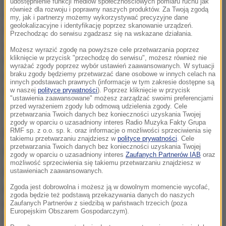
modal
udostępnienie funkcji mediów społecznościowych pomiaru ruchu jak
czas
trwania
— problem z siecią lub nieobsługiwany
window.
również dla rozwoju i poprawny naszych produktów. Za Twoją zgodą
W Rozmowie o 7:00 w RMF24 poseł Prawa i
my, jak i partnerzy możemy wykorzystywać precyzyjne dane
format.
geolokalizacyjne i identyfikację poprzez skanowanie urządzeń.
Sprawiedliwości, były wiceminister spraw
Przechodząc do serwisu zgadzasz się na wskazane działania.
zagranicznych
Szymon Szynkowski vel
Możesz wyrazić zgodę na powyższe cele przetwarzania poprzez
kliknięcie w przycisk "przechodzę do serwisu", możesz również nie
Sęk,
odniósł się do bieżącej sytuacji
wyrażać zgody poprzez wybór ustawień zaawansowanych. W sytuacji
międzynarodowej, polityki USA wobec Ukrainy oraz
braku zgody będziemy przetwarzać dane osobowe w innych celach na
innych podstawach prawnych (informacje w tym zakresie dostępne są
wystąpienia prezydenta
Karola Nawrockiego
na
w naszej
polityce prywatności
). Poprzez kliknięcie w przycisk
"ustawienia zaawansowane" możesz zarządzać swoimi preferencjami
forum ONZ.
przed wyrażeniem zgody lub odmową udzielenia zgody. Cele
przetwarzania Twoich danych bez konieczności uzyskania Twojej
zgody w oparciu o uzasadniony interes Radio Muzyka Fakty Grupa
Szymon Szynkowski vel Sęk o
RMF sp. z o.o. sp. k. oraz informacje o możliwości sprzeciwienia się
takiemu przetwarzaniu znajdziesz w
polityce prywatności
. Cele
zmianie tonu Trumpa ws. Ukrainy
przetwarzania Twoich danych bez konieczności uzyskania Twojej
zgody w oparciu o uzasadniony interes
Zaufanych Partnerów IAB
oraz
możliwość sprzeciwienia się takiemu przetwarzaniu znajdziesz w
Punktem wyjścia do rozmowy był wtorkowy wpis
ustawieniach zaawansowanych.
prezydenta USA
Donalda Trumpa
, który na
Zgoda jest dobrowolna i możesz ją w dowolnym momencie wycofać,
zgoda będzie też podstawą przekazywania danych do naszych
platformie Truth Social stwierdził, że Ukraina - przy
Zaufanych Partnerów z siedzibą w państwach trzecich (poza
Europejskim Obszarem Gospodarczym).
wsparciu Unii Europejskiej - może odzyskać swoje