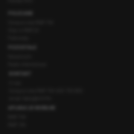
Kanały RSS
POLECANE
Gorąca Linia RMF FM
Staż w RMF24
Patronaty
POZOSTAŁE
Newsroom
Radio internetowe
KONTAKT
O nas
Gorąca Linia RMF FM: 600 700 800
email: fakty@rmf.fm
APLIKACJE MOBILNE
RMF FM
RMF ON