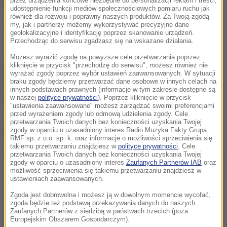
przez urządzenia końcowe niezbędne do personalizacji reklam i treści,
udostępnienie funkcji mediów społecznościowych pomiaru ruchu jak
również dla rozwoju i poprawny naszych produktów. Za Twoją zgodą
my, jak i partnerzy możemy wykorzystywać precyzyjne dane
Więcej informacji z Polski i świata znajdziesz
geolokalizacyjne i identyfikację poprzez skanowanie urządzeń.
na
RMF24.pl
.
Przechodząc do serwisu zgadzasz się na wskazane działania.
Możesz wyrazić zgodę na powyższe cele przetwarzania poprzez
kliknięcie w przycisk "przechodzę do serwisu", możesz również nie
82-latek, który dziś około południa wyszedł z domu
wyrażać zgody poprzez wybór ustawień zaawansowanych. W sytuacji
braku zgody będziemy przetwarzać dane osobowe w innych celach na
na Osowej w Gdańsku, został odnaleziony cały i
innych podstawach prawnych (informacje w tym zakresie dostępne są
w naszej
polityce prywatności
). Poprzez kliknięcie w przycisk
zdrowy w Gdyni.
"ustawienia zaawansowane" możesz zarządzać swoimi preferencjami
przed wyrażeniem zgody lub odmową udzielenia zgody. Cele
przetwarzania Twoich danych bez konieczności uzyskania Twojej
Dalsza część artykułu pod materiałem video:
zgody w oparciu o uzasadniony interes Radio Muzyka Fakty Grupa
RMF sp. z o.o. sp. k. oraz informacje o możliwości sprzeciwienia się
takiemu przetwarzaniu znajdziesz w
polityce prywatności
. Cele
przetwarzania Twoich danych bez konieczności uzyskania Twojej
zgody w oparciu o uzasadniony interes
Zaufanych Partnerów IAB
oraz
możliwość sprzeciwienia się takiemu przetwarzaniu znajdziesz w
ustawieniach zaawansowanych.
Zgoda jest dobrowolna i możesz ją w dowolnym momencie wycofać,
zgoda będzie też podstawą przekazywania danych do naszych
Zaufanych Partnerów z siedzibą w państwach trzecich (poza
Europejskim Obszarem Gospodarczym).