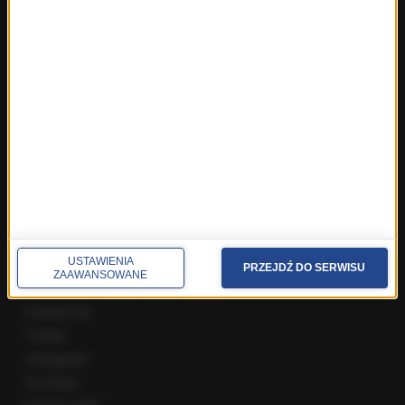
Fakty z Wrocławia
Fakty z Zakopanego
ROZMOWY W RMF FM
Najnowsze rozmowy w RMF FM
Rozmowa o 7:00 w RMF FM i Radiu RMF24
Poranna rozmowa w RMF FM
Popołudniowa rozmowa w RMF FM
Gość Krzysztofa Ziemca w RMF FM
Rozmowy w Radiu RMF24
SPOŁECZNOŚĆ
USTAWIENIA
PRZEJDŹ DO SERWISU
ZAAWANSOWANE
Facebook
Twitter
Instagram
YouTube