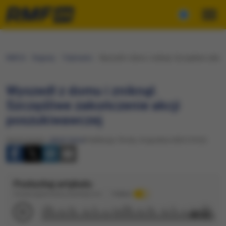
RMF24
Regiony
Trójmiasto
Wyszedł z domu i zniknął. Szczęśliwe zakoń
Wyszedł z domu i zniknął.
Szczęśliwe zakończenie akcji
poszukiwawczej
Opracowanie:
Jakub Sarna
Publikacja: Środa, 24 grudnia 2025 (19:22)
Posłuchaj artykułu
Dźwięk wygenerowany automatycznie
Podkład
00:32