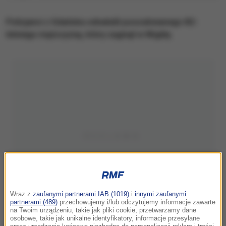
Policjanci z Gdańska odnaleźli poszukiwanego 82-
letniego mężczyznę, który zaginął w Wigilię.
Wraz z
zaufanymi partnerami IAB (1019)
i
innymi zaufanymi
partnerami (489)
przechowujemy i/lub odczytujemy informacje zawarte
na Twoim urządzeniu, takie jak pliki cookie, przetwarzamy dane
osobowe, takie jak unikalne identyfikatory, informacje przesyłane