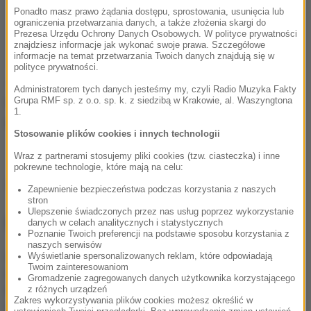
Ponadto masz prawo żądania dostępu, sprostowania, usunięcia lub
ograniczenia przetwarzania danych, a także złożenia skargi do
Prezesa Urzędu Ochrony Danych Osobowych. W polityce prywatności
znajdziesz informacje jak wykonać swoje prawa. Szczegółowe
informacje na temat przetwarzania Twoich danych znajdują się w
polityce prywatności.
Jak przekazali nam policjanci, mężczyznę
Administratorem tych danych jesteśmy my, czyli Radio Muzyka Fakty
rozpoznała osoba, która o jego zaginięciu
Grupa RMF sp. z o.o. sp. k. z siedzibą w Krakowie, al. Waszyngtona
1.
dowiedziała się z mediów.
Stosowanie plików cookies i innych technologii
Wraz z partnerami stosujemy pliki cookies (tzw. ciasteczka) i inne
pokrewne technologie, które mają na celu:
Źródło: RMF24
Zapewnienie bezpieczeństwa podczas korzystania z naszych
stron
Ulepszenie świadczonych przez nas usług poprzez wykorzystanie
NAJWAŻNIEJSZE FAKTY
danych w celach analitycznych i statystycznych
Poznanie Twoich preferencji na podstawie sposobu korzystania z
naszych serwisów
Wyświetlanie spersonalizowanych reklam, które odpowiadają
Gratka dla miłośników
Twoim zainteresowaniom
bałtyckich przestworzy.
Gromadzenie zagregowanych danych użytkownika korzystającego
Możesz eksplorować te
z różnych urządzeń
wraki bez zezwolenia
Zakres wykorzystywania plików cookies możesz określić w