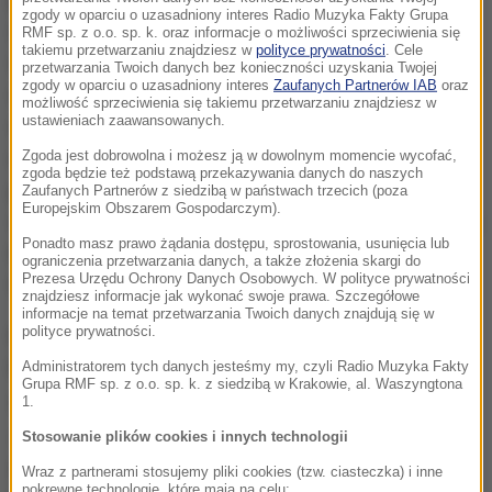
zgody w oparciu o uzasadniony interes Radio Muzyka Fakty Grupa
że to może doprowadzić do upadłości kilku banków, a
RMF sp. z o.o. sp. k. oraz informacje o możliwości sprzeciwienia się
takiemu przetwarzaniu znajdziesz w
polityce prywatności
. Cele
więc zagrozi oszczędnościom Polaków. Zaproponują
przetwarzania Twoich danych bez konieczności uzyskania Twojej
zgody w oparciu o uzasadniony interes
Zaufanych Partnerów IAB
oraz
więc, by pomoc dla frankowiczów ograniczyć
możliwość sprzeciwienia się takiemu przetwarzaniu znajdziesz w
ustawieniach zaawansowanych.
wyłącznie do osób w najtrudniejszej sytuacji, którym
rata kredytu pochłania co najmniej 60 procent
Zgoda jest dobrowolna i możesz ją w dowolnym momencie wycofać,
zgoda będzie też podstawą przekazywania danych do naszych
pensji. Minister finansów będzie musiał tego
Zaufanych Partnerów z siedzibą w państwach trzecich (poza
Europejskim Obszarem Gospodarczym).
wysłuchać i jakoś pogodzić z obietnicami wyborczymi
Ponadto masz prawo żądania dostępu, sprostowania, usunięcia lub
Prawa i Sprawiedliwości o pomocy wszystkim
ograniczenia przetwarzania danych, a także złożenia skargi do
Prezesa Urzędu Ochrony Danych Osobowych. W polityce prywatności
frankowiczom.
znajdziesz informacje jak wykonać swoje prawa. Szczegółowe
informacje na temat przetwarzania Twoich danych znajdują się w
polityce prywatności.
Kilka dni temu o zwołanie Komitetu Stabilności
Finansowej zwrócił się do prezesa NBP Marka Belki
Administratorem tych danych jesteśmy my, czyli Radio Muzyka Fakty
Grupa RMF sp. z o.o. sp. k. z siedzibą w Krakowie, al. Waszyngtona
szef Komisji Nadzoru Finansowego Andrzej
1.
Jakubiak. Nastąpiło to po tym, jak KNF negatywnie
Stosowanie plików cookies i innych technologii
zaopiniowała prezydencki projekt ustawy.
Wraz z partnerami stosujemy pliki cookies (tzw. ciasteczka) i inne
pokrewne technologie, które mają na celu: