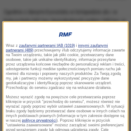
Zgodnie z danymi Eurostatu w listopadzie ub.r. w
Polsce było 541 tys. bezrobotnych wobec 543 tys. w
poprzednim miesiącu.
Niższą od Polski stopę bezrobocia w listopadzie
Wraz z
zaufanymi partnerami IAB (1019)
i
innymi zaufanymi
partnerami (489)
przechowujemy i/lub odczytujemy informacje zawarte
odnotowały Czechy - na poziomie 2,8 proc.
, a
na Twoim urządzeniu, takie jak pliki cookie, przetwarzamy dane
Malta uzyskała taki sam wynik jak Polska
.
osobowe, takie jak unikalne identyfikatory, informacje przesyłane
przez urządzenia końcowe niezbędne do personalizacji reklam i treści,
udostępnienie funkcji mediów społecznościowych pomiaru ruchu jak
również dla rozwoju i poprawny naszych produktów. Za Twoją zgodą
Gdzie najwyższe bezrobocie?
my, jak i partnerzy możemy wykorzystywać precyzyjne dane
geolokalizacyjne i identyfikację poprzez skanowanie urządzeń.
Przechodząc do serwisu zgadzasz się na wskazane działania.
Dalsza część artykułu pod materiałem video:
Możesz wyrazić zgodę na powyższe cele przetwarzania poprzez
kliknięcie w przycisk "przechodzę do serwisu", możesz również nie
wyrażać zgody poprzez wybór ustawień zaawansowanych. W sytuacji
braku zgody będziemy przetwarzać dane osobowe w innych celach na
innych podstawach prawnych (informacje w tym zakresie dostępne są
w naszej
polityce prywatności
). Poprzez kliknięcie w przycisk
"ustawienia zaawansowane" możesz zarządzać swoimi preferencjami
przed wyrażeniem zgody lub odmową udzielenia zgody. Cele