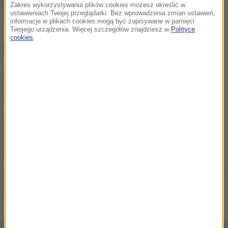
Źródło: PAP
Zakres wykorzystywania plików cookies możesz określić w
ustawieniach Twojej przeglądarki. Bez wprowadzenia zmian ustawień,
informacje w plikach cookies mogą być zapisywane w pamięci
podatki
PIT
Tagi:
Twojego urządzenia. Więcej szczegółów znajdziesz w
Polityce
cookies
.
NAJWAŻNIEJSZE FAKTY
Polska wyprzedza Belgię i
Szwecję. Historyczny
wzrost gospodarczy
7 miliardów mniej w
budżecie? Weta
Nawrockiego mogły
kosztować Polskę fortunę
Czy Polsce grozi blackout?
Ekspert rozwiewa
wątpliwości