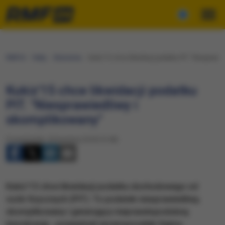
RMF24
Fakty
Ekonomia
Kukiz'15 chce likwidacji podatku PIT. "Niesprawi
Kukiz'15 chce likwidacji podatku
PIT. "Niesprawiedliwy i
skomplikowany"
Poniedziałek, 30 kwietnia 2018 (13:48)
Kukiz'15 chce likwidacji podatku dochodowego od
osób fizycznych (PIT). To podatek niesprawiedliwy,
skomplikowany i generujący nieprawdopodobną
biurokrację - powiedział wicemarszałek Sejmu