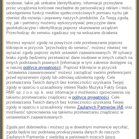
Kolejka w urzędzie skarbowym (zdj. arch.)
osobowe, takie jak unikalne identyfikatory, informacje przesyłane
przez urządzenia końcowe niezbędne do personalizacji reklam i treści,
udostępnienie funkcji mediów społecznościowych pomiaru ruchu jak
Tyszka na konferencji prasowej w Sejmie podkreślił,
również dla rozwoju i poprawny naszych produktów. Za Twoją zgodą
my, jak i partnerzy możemy wykorzystywać precyzyjne dane
że jego ugrupowanie chce, aby polskie państwo
geolokalizacyjne i identyfikację poprzez skanowanie urządzeń.
Przechodząc do serwisu zgadzasz się na wskazane działania.
"przestało męczyć" obywateli obowiązkiem
Możesz wyrazić zgodę na powyższe cele przetwarzania poprzez
rozliczania podatku PIT. Dlatego - jak poinformował -
kliknięcie w przycisk "przechodzę do serwisu", możesz również nie
Kukiz'15 chce likwidacji tego podatku.
wyrażać zgody poprzez wybór ustawień zaawansowanych. W sytuacji
braku zgody będziemy przetwarzać dane osobowe w innych celach na
innych podstawach prawnych (informacje w tym zakresie dostępne są
w naszej
polityce prywatności
). Poprzez kliknięcie w przycisk
Jest to podatek niesprawiedliwy, skomplikowany,
"ustawienia zaawansowane" możesz zarządzać swoimi preferencjami
przed wyrażeniem zgody lub odmową udzielenia zgody. Cele
generujący nieprawdopodobną biurokrację
-
przetwarzania Twoich danych bez konieczności uzyskania Twojej
zgody w oparciu o uzasadniony interes Radio Muzyka Fakty Grupa
przekonywał Tyszka.
RMF sp. z o.o. sp. k. oraz informacje o możliwości sprzeciwienia się
takiemu przetwarzaniu znajdziesz w
polityce prywatności
. Cele
przetwarzania Twoich danych bez konieczności uzyskania Twojej
zgody w oparciu o uzasadniony interes
Zaufanych Partnerów IAB
oraz
Kukiz'15 chce - w zamian za likwidację PIT -
możliwość sprzeciwienia się takiemu przetwarzaniu znajdziesz w
ustawieniach zaawansowanych.
wprowadzenia na wzór brytyjski i irlandzki, tzw.
podatku od funduszu płac.
Bardzo prostego podatku,
Zgoda jest dobrowolna i możesz ją w dowolnym momencie wycofać,
zgoda będzie też podstawą przekazywania danych do naszych
polegającego na ujednoliceniu wszystkich danin i
Zaufanych Partnerów z siedzibą w państwach trzecich (poza