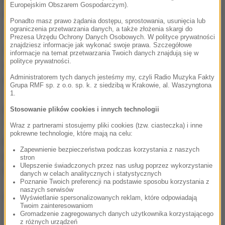
Europejskim Obszarem Gospodarczym).
podatków, czyli PIT-u, składki na NFZ i składki na ZUS
Ponadto masz prawo żądania dostępu, sprostowania, usunięcia lub
- zaznaczył wicemarszałek Sejmu.
ograniczenia przetwarzania danych, a także złożenia skargi do
Prezesa Urzędu Ochrony Danych Osobowych. W polityce prywatności
znajdziesz informacje jak wykonać swoje prawa. Szczegółowe
Z informacji PAP wynika, że projekt Kukiz'15 w tej
informacje na temat przetwarzania Twoich danych znajdują się w
polityce prywatności.
sprawie zostanie złożony w Sejmie po weekendzie
Administratorem tych danych jesteśmy my, czyli Radio Muzyka Fakty
majowym.
Grupa RMF sp. z o.o. sp. k. z siedzibą w Krakowie, al. Waszyngtona
1.
Propozycja dotycząca likwidacji PIT, to element akcji
Stosowanie plików cookies i innych technologii
"Poniedziałek Wolności" - co tydzień klub Kukiz'15
Wraz z partnerami stosujemy pliki cookies (tzw. ciasteczka) i inne
pokrewne technologie, które mają na celu:
przedstawia projekty ustaw, które - zdaniem jego
Zapewnienie bezpieczeństwa podczas korzystania z naszych
posłów - mają poszerzyć sferę wolności obywateli
stron
Ulepszenie świadczonych przez nas usług poprzez wykorzystanie
lub ograniczać biurokrację.
danych w celach analitycznych i statystycznych
Poznanie Twoich preferencji na podstawie sposobu korzystania z
naszych serwisów
(mn)
Wyświetlanie spersonalizowanych reklam, które odpowiadają
Twoim zainteresowaniom
Gromadzenie zagregowanych danych użytkownika korzystającego
z różnych urządzeń