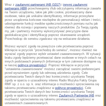
Wraz z
zaufanymi partnerami IAB (1017)
i
innymi zaufanymi
partnerami (489)
przechowujemy i/lub odczytujemy informacje zawarte
na Twoim urządzeniu, takie jak pliki cookie, przetwarzamy dane
osobowe, takie jak unikalne identyfikatory, informacje przesyłane
przez urządzenia końcowe niezbędne do personalizacji reklam i treści,
udostępnienie funkcji mediów społecznościowych pomiaru ruchu jak
również dla rozwoju i poprawny naszych produktów. Za Twoją zgodą
my, jak i partnerzy możemy wykorzystywać precyzyjne dane
geolokalizacyjne i identyfikację poprzez skanowanie urządzeń.
Przechodząc do serwisu zgadzasz się na wskazane działania.
Możesz wyrazić zgodę na powyższe cele przetwarzania poprzez
kliknięcie w przycisk "przechodzę do serwisu", możesz również nie
wyrażać zgody poprzez wybór ustawień zaawansowanych. W sytuacji
braku zgody będziemy przetwarzać dane osobowe w innych celach na
innych podstawach prawnych (informacje w tym zakresie dostępne są
w naszej
polityce prywatności
). Poprzez kliknięcie w przycisk
"ustawienia zaawansowane" możesz zarządzać swoimi preferencjami
przed wyrażeniem zgody lub odmową udzielenia zgody. Cele
przetwarzania Twoich danych bez konieczności uzyskania Twojej
Jakub Rybacki z PIE podkreślił w rozmowie z PAP, że
zgody w oparciu o uzasadniony interes Radio Muzyka Fakty Grupa
RMF sp. z o.o. sp. k. oraz informacje o możliwości sprzeciwienia się
żywność stanowi nawet 27 proc. łącznych wydatków
takiemu przetwarzaniu znajdziesz w
polityce prywatności
. Cele
przetwarzania Twoich danych bez konieczności uzyskania Twojej
gospodarstw domowych w Polsce. To znacznie
zgody w oparciu o uzasadniony interes
Zaufanych Partnerów IAB
oraz
więcej niż w Niemczech (11,1 proc.), Luksemburgu
możliwość sprzeciwienia się takiemu przetwarzaniu znajdziesz w
ustawieniach zaawansowanych.