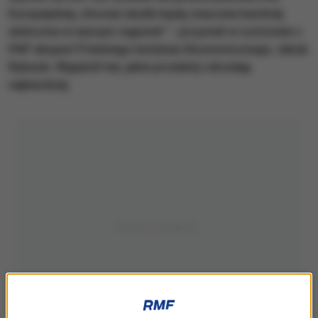
Europejskiej, chociaż skutki będą znacznie bardziej
widoczne w naszym regionie" – przyznał w rozmowie z
PAP ekspert Polskiego Instytutu Ekonomicznego Jakub
Rybacki. Wyjaśnił też, jakie produkty zdrożeją
najbardziej.