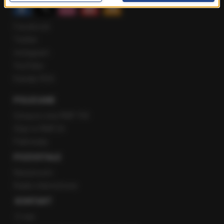
Facebook
Twitter
Instagram
YouTube
Kanały RSS
POLECANE
Gorąca Linia RMF FM
Staż w RMF24
Patronaty
POZOSTAŁE
Newsroom
Radio internetowe
KONTAKT
O nas