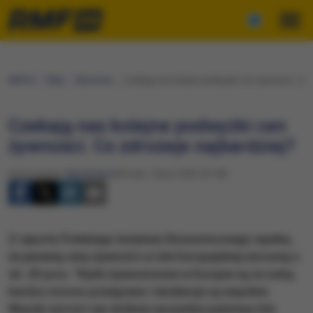
RMF24
Fakty
Ekonomia
Czekają nas kolejne podwyżki cen żywności. Co z
Czekają nas kolejne podwyżki cen
żywności. Co zdrożeje najbardziej?
Opracowanie:
Maciej Nycz
Wtorek, 5 lipca 2022 (07:58)
Z raportu Polskiego Instytutu Ekonomicznego wynika,
że jesienią ceny żywności w Unii Europejskiej wzrosną o
ok. 20 proc. "Rynki żywnościowe w Europie są ze sobą
bardzo mocno powiązane i tendencje są wspólne.
Wysoki wzrost cen dotknie wszystkie państwa Unii