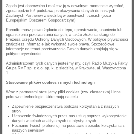
(10,9 proc.) czy Irlandii (10,8 proc.).
Zgoda jest dobrowolna i możesz ją w dowolnym momencie wycofać,
zgoda będzie też podstawą przekazywania danych do naszych
Zapytany o to, co zdrożeje najbardziej, Rybacki
Zaufanych Partnerów z siedzibą w państwach trzecich (poza
Europejskim Obszarem Gospodarczym).
wskazał rośliny oleiste i produkty zbożowe.
To
Ponadto masz prawo żądania dostępu, sprostowania, usunięcia lub
bezpośrednie konsekwencje przerwania eksportu z
ograniczenia przetwarzania danych, a także złożenia skargi do
Prezesa Urzędu Ochrony Danych Osobowych. W polityce prywatności
Odessy w Ukrainie
- wyjaśnił.
Wzrosną także ceny
znajdziesz informacje jak wykonać swoje prawa. Szczegółowe
informacje na temat przetwarzania Twoich danych znajdują się w
pasz, co przełoży się na koszty hodowli i mięsa na
polityce prywatności.
spółkach. W przyszłym roku spodziewamy się
Administratorem tych danych jesteśmy my, czyli Radio Muzyka Fakty
wyższych wzrostów cen warzyw oraz owoców.
Grupa RMF sp. z o.o. sp. k. z siedzibą w Krakowie, al. Waszyngtona
1.
Będzie to efekt wyższych kosztów produkcji
Stosowanie plików cookies i innych technologii
żywności w UE
- zapowiedział. Jak podkreślił, przed
Wraz z partnerami stosujemy pliki cookies (tzw. ciasteczka) i inne
wybuchem wojny na Ukrainie kraje wspólnoty
pokrewne technologie, które mają na celu:
importowały około 40 proc. nawozów z Białorusi i
Zapewnienie bezpieczeństwa podczas korzystania z naszych
stron
Rosji, co jest obecnie niemożliwe.
Ulepszenie świadczonych przez nas usług poprzez wykorzystanie
danych w celach analitycznych i statystycznych
Poznanie Twoich preferencji na podstawie sposobu korzystania z
Ekspert PIE odpowiedział też na pytanie o to, czy i
naszych serwisów