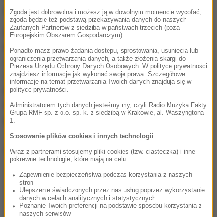
nadawcą Franceinfo.
Zgoda jest dobrowolna i możesz ją w dowolnym momencie wycofać,
zgoda będzie też podstawą przekazywania danych do naszych
Zaufanych Partnerów z siedzibą w państwach trzecich (poza
Do planów grupy Mulliez oraz producenta opon
Europejskim Obszarem Gospodarczym).
Michelin, który również planuje redukcję
Ponadto masz prawo żądania dostępu, sprostowania, usunięcia lub
ograniczenia przetwarzania danych, a także złożenia skargi do
zatrudnienia, odniósł się w trakcie wtorkowej sesji
Prezesa Urzędu Ochrony Danych Osobowych. W polityce prywatności
znajdziesz informacje jak wykonać swoje prawa. Szczegółowe
Zgromadzenia Narodowego premier Francji Michel
informacje na temat przetwarzania Twoich danych znajdują się w
Barnier. W przemówieniu nawiązał do pomocy
polityce prywatności.
finansowej udzielonej spółkom w ostatnich latach
Administratorem tych danych jesteśmy my, czyli Radio Muzyka Fakty
Grupa RMF sp. z o.o. sp. k. z siedzibą w Krakowie, al. Waszyngtona
przez państwo.
1.
Stosowanie plików cookies i innych technologii
Dalsza część artykułu pod materiałem video:
Wraz z partnerami stosujemy pliki cookies (tzw. ciasteczka) i inne
pokrewne technologie, które mają na celu:
Zapewnienie bezpieczeństwa podczas korzystania z naszych
stron
Ulepszenie świadczonych przez nas usług poprzez wykorzystanie
danych w celach analitycznych i statystycznych
Poznanie Twoich preferencji na podstawie sposobu korzystania z
naszych serwisów