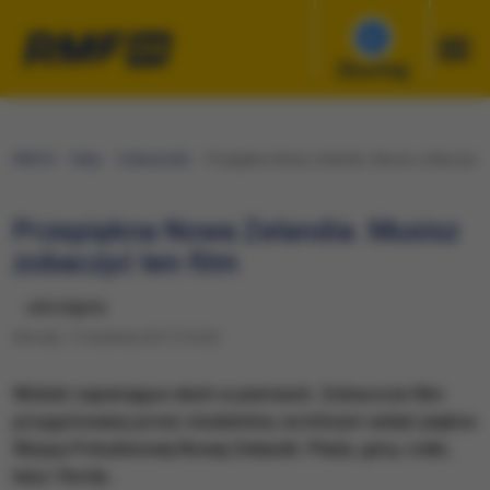
Słuchaj
RMF24
Fakty
Ciekawostki
Przepiękna Nowa Zelandia. Musisz zobaczyć te
Przepiękna Nowa Zelandia. Musisz
zobaczyć ten film
udostępnij
Wtorek, 11 kwietnia 2017 (14:23)
Widoki zapierające dech w piersiach. Zobaczcie film
przygotowany przez studentów, na którym widać piękno
Wyspy Południowej Nowej Zelandii. Plaże, góry, rzeki,
lasy i fiordy…