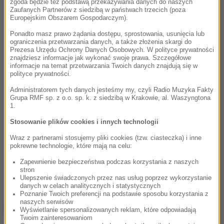
zgoda będzie też podstawą przekazywania danych do naszych
Zaufanych Partnerów z siedzibą w państwach trzecich (poza
Europejskim Obszarem Gospodarczym).
Ponadto masz prawo żądania dostępu, sprostowania, usunięcia lub
ograniczenia przetwarzania danych, a także złożenia skargi do
Prezesa Urzędu Ochrony Danych Osobowych. W polityce prywatności
znajdziesz informacje jak wykonać swoje prawa. Szczegółowe
informacje na temat przetwarzania Twoich danych znajdują się w
polityce prywatności.
Administratorem tych danych jesteśmy my, czyli Radio Muzyka Fakty
Grupa RMF sp. z o.o. sp. k. z siedzibą w Krakowie, al. Waszyngtona
1.
Stosowanie plików cookies i innych technologii
Wraz z partnerami stosujemy pliki cookies (tzw. ciasteczka) i inne
pokrewne technologie, które mają na celu:
Zapewnienie bezpieczeństwa podczas korzystania z naszych
stron
Ulepszenie świadczonych przez nas usług poprzez wykorzystanie
danych w celach analitycznych i statystycznych
Poznanie Twoich preferencji na podstawie sposobu korzystania z
naszych serwisów
NAJWAŻNIEJSZE FAKTY
Wyświetlanie spersonalizowanych reklam, które odpowiadają
Twoim zainteresowaniom