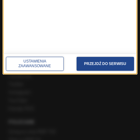
Najnowsze rozmowy w RMF FM
Rozmowa o 7:00 w RMF FM i Radiu RMF24
Poranna rozmowa w RMF FM
Popołudniowa rozmowa w RMF FM
Gość Krzysztofa Ziemca w RMF FM
Rozmowy w Radiu RMF24
SPOŁECZNOŚĆ
USTAWIENIA
PRZEJDŹ DO SERWISU
ZAAWANSOWANE
Facebook
Twitter
Instagram
YouTube
Kanały RSS
POLECANE
Gorąca Linia RMF FM
Staż w RMF24