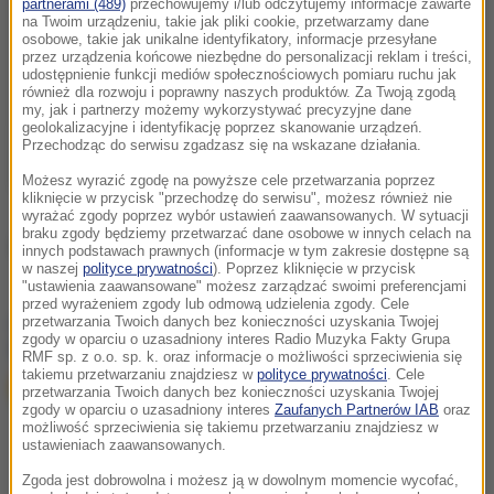
partnerami (489)
przechowujemy i/lub odczytujemy informacje zawarte
na Twoim urządzeniu, takie jak pliki cookie, przetwarzamy dane
osobowe, takie jak unikalne identyfikatory, informacje przesyłane
przez urządzenia końcowe niezbędne do personalizacji reklam i treści,
udostępnienie funkcji mediów społecznościowych pomiaru ruchu jak
również dla rozwoju i poprawny naszych produktów. Za Twoją zgodą
my, jak i partnerzy możemy wykorzystywać precyzyjne dane
geolokalizacyjne i identyfikację poprzez skanowanie urządzeń.
Przechodząc do serwisu zgadzasz się na wskazane działania.
Możesz wyrazić zgodę na powyższe cele przetwarzania poprzez
kliknięcie w przycisk "przechodzę do serwisu", możesz również nie
wyrażać zgody poprzez wybór ustawień zaawansowanych. W sytuacji
braku zgody będziemy przetwarzać dane osobowe w innych celach na
Źródło: Storyful/x-news
innych podstawach prawnych (informacje w tym zakresie dostępne są
w naszej
polityce prywatności
). Poprzez kliknięcie w przycisk
"ustawienia zaawansowane" możesz zarządzać swoimi preferencjami
przed wyrażeniem zgody lub odmową udzielenia zgody. Cele
chcesz widzieć więcej artykułów od RMF24?
dodaj w
przetwarzania Twoich danych bez konieczności uzyskania Twojej
zgody w oparciu o uzasadniony interes Radio Muzyka Fakty Grupa
Google
RMF sp. z o.o. sp. k. oraz informacje o możliwości sprzeciwienia się
takiemu przetwarzaniu znajdziesz w
polityce prywatności
. Cele
przetwarzania Twoich danych bez konieczności uzyskania Twojej
zgody w oparciu o uzasadniony interes
Zaufanych Partnerów IAB
oraz
możliwość sprzeciwienia się takiemu przetwarzaniu znajdziesz w
ustawieniach zaawansowanych.
Zgoda jest dobrowolna i możesz ją w dowolnym momencie wycofać,