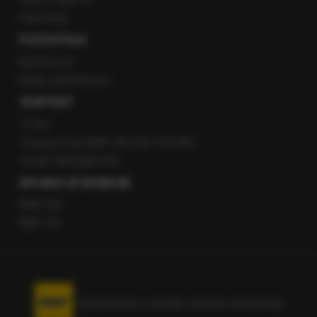
Patronaty
POZOSTAŁE
Newsroom
Radio internetowe
KONTAKT
O nas
Gorąca Linia RMF FM: 600 700 800
email: fakty@rmf.fm
APLIKACJE MOBILNE
RMF FM
RMF ON
Korzystanie z portalu oznacza akceptację