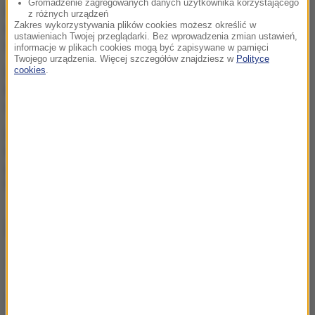
Gromadzenie zagregowanych danych użytkownika korzystającego
Atak na nastolatka w
z różnych urządzeń
Zakres wykorzystywania plików cookies możesz określić w
Kamiennej Górze. Nowe
ustawieniach Twojej przeglądarki. Bez wprowadzenia zmian ustawień,
informacje
informacje w plikach cookies mogą być zapisywane w pamięci
Twojego urządzenia. Więcej szczegółów znajdziesz w
Polityce
cookies
.
Niespokojna noc w Kijowie.
Wśród ofiar rosyjskiego
ataku dziecko
Alarm w Niemczech.
Niezidentyfikowane drony
przeleciały nad „stocznią
Patriotów”
ZOBACZ RÓWNIEŻ
Mieszkają i piją kawę... nad przepaścią. Niezwykły most
w Chinach zachwyca świat
„Test chodnika” jest kluczowy dla Twojego psa. W czasie
upałów pamiętaj o pupilach