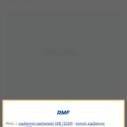
Wraz z
zaufanymi partnerami IAB (1019)
i
innymi zaufanymi