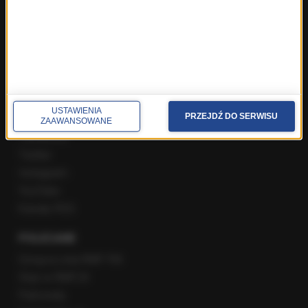
Poranna rozmowa w RMF FM
Popołudniowa rozmowa w RMF FM
Gość Krzysztofa Ziemca w RMF FM
Rozmowy w Radiu RMF24
SPOŁECZNOŚĆ
USTAWIENIA
PRZEJDŹ DO SERWISU
ZAAWANSOWANE
Facebook
Twitter
Instagram
YouTube
Kanały RSS
POLECANE
Gorąca Linia RMF FM
Staż w RMF24
Patronaty