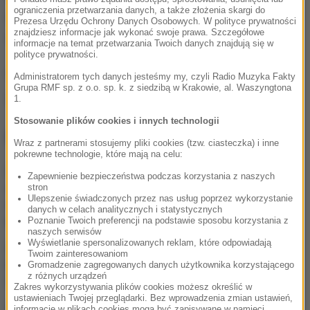
ograniczenia przetwarzania danych, a także złożenia skargi do
ukraińskiego premiera Arsenija Jaceniuka. Niektórzy
Prezesa Urzędu Ochrony Danych Osobowych. W polityce prywatności
znajdziesz informacje jak wykonać swoje prawa. Szczegółowe
są nawet zdania, że film został sfabrykowany.
informacje na temat przetwarzania Twoich danych znajdują się w
polityce prywatności.
(jkz,abs)
Administratorem tych danych jesteśmy my, czyli Radio Muzyka Fakty
Grupa RMF sp. z o.o. sp. k. z siedzibą w Krakowie, al. Waszyngtona
Źródło: RMF24-Washington Post
1.
Stosowanie plików cookies i innych technologii
NAJWAŻNIEJSZE FAKTY
Wraz z partnerami stosujemy pliki cookies (tzw. ciasteczka) i inne
pokrewne technologie, które mają na celu:
Kiedy jeść jajka, by
Zapewnienie bezpieczeństwa podczas korzystania z naszych
schudnąć? Zaskakujące
stron
Ulepszenie świadczonych przez nas usług poprzez wykorzystanie
efekty wyboru
danych w celach analitycznych i statystycznych
odpowiedniej pory
Poznanie Twoich preferencji na podstawie sposobu korzystania z
naszych serwisów
Wyświetlanie spersonalizowanych reklam, które odpowiadają
Ten obraz pobił
Twoim zainteresowaniom
historyczny rekord.
Gromadzenie zagregowanych danych użytkownika korzystającego
z różnych urządzeń
Zdetronizował Picassa
Zakres wykorzystywania plików cookies możesz określić w
ustawieniach Twojej przeglądarki. Bez wprowadzenia zmian ustawień,
Ten organizm nie umiera
informacje w plikach cookies mogą być zapisywane w pamięci