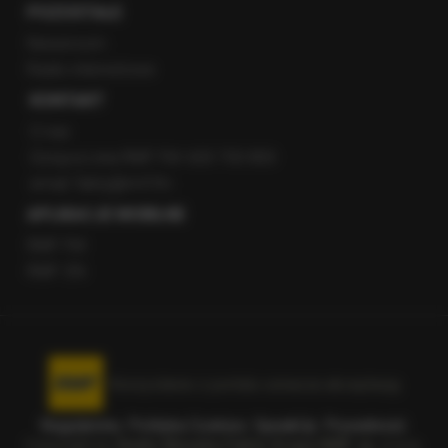
POZOSTAŁE
Newsroom
Radio internetowe
KONTAKT
O nas
Gorąca Linia RMF FM: 600 700 800
email: fakty@rmf.fm
APLIKACJE MOBILNE
RMF FM
RMF ON
Korzystanie z portalu oznacza akceptację
Regulaminu
.
Polityka Cookies
.
SpeakUp
.
Prywatność
.
Copyright by
Radio Muzyka Fakty Grupa RMF sp. z o.o.