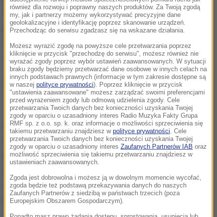
na swoim kanale film, który miał udokumentować
również dla rozwoju i poprawny naszych produktów. Za Twoją zgodą
"dziwne" zachowanie stada ptaków w Nowym Jorku.
my, jak i partnerzy możemy wykorzystywać precyzyjne dane
geolokalizacyjne i identyfikację poprzez skanowanie urządzeń.
Nikt chyba nie spodziewał się, że rosyjska telewizja
Przechodząc do serwisu zgadzasz się na wskazane działania.
Zwiezda - znana ze swojej sympatii do Kremla -
Możesz wyrazić zgodę na powyższe cele przetwarzania poprzez
kliknięcie w przycisk "przechodzę do serwisu", możesz również nie
dopatrzy się tam... twarzy Putina.
wyrażać zgody poprzez wybór ustawień zaawansowanych. W sytuacji
braku zgody będziemy przetwarzać dane osobowe w innych celach na
innych podstawach prawnych (informacje w tym zakresie dostępne są
w naszej
polityce prywatności
). Poprzez kliknięcie w przycisk
"ustawienia zaawansowane" możesz zarządzać swoimi preferencjami
przed wyrażeniem zgody lub odmową udzielenia zgody. Cele
Tak wygląda "Madonna z poziomką"
przetwarzania Twoich danych bez konieczności uzyskania Twojej
zgody w oparciu o uzasadniony interes Radio Muzyka Fakty Grupa
RMF sp. z o.o. sp. k. oraz informacje o możliwości sprzeciwienia się
Film, po udostępnieniu przez Zwiezdę, natychmiast
takiemu przetwarzaniu znajdziesz w
polityce prywatności
. Cele
przetwarzania Twoich danych bez konieczności uzyskania Twojej
stał się hitem internetu i spowodował lawinę
zgody w oparciu o uzasadniony interes
Zaufanych Partnerów IAB
oraz
komentarzy. Rosjanie zaczęli masowo komentować
możliwość sprzeciwienia się takiemu przetwarzaniu znajdziesz w
ustawieniach zaawansowanych.
klip: "To ostrzeżenie dla USA, aby nie zaczynały
Zgoda jest dobrowolna i możesz ją w dowolnym momencie wycofać,
wojny z Rosją", "Putin przekupił nawet ptaki!" pisali
zgoda będzie też podstawą przekazywania danych do naszych
Zaufanych Partnerów z siedzibą w państwach trzecich (poza
internauci. Jeden z nich zasugerował, że twarz
Europejskim Obszarem Gospodarczym).
widoczna na nagraniu bardziej przypomina
Ponadto masz prawo żądania dostępu, sprostowania, usunięcia lub