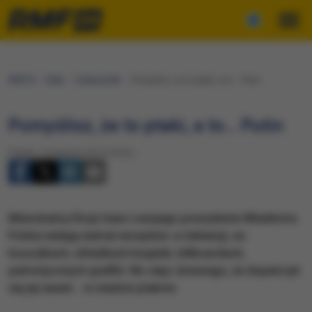
RMF24
Fakty
Ciekawostki
Pomyślisz, że to ptaki, a to… Putin
Pomyślisz, że to ptaki, a to… Putin
Piątek, 14 sierpnia 2015 (18:22)
Mieszkańcy Rosji twarz swojego prezydenta Władimira
Putina widują niemal wszędzie: w telewizji, na
koszulkach, okładkach książek, billboardach,
patriotycznych graffiti. Nic więc dziwnego, że dopatrzyli
się jej nawet... w stadzie ptaków.