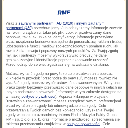
krakowskie.
Tam były zgromadzenia, gdzie 1,5 mln,
nawet do 2 mln ludzi, pielgrzymów uczestniczyło w
uroczystościach
- mówi gość Krzysztofa Ziemca.
Wraz z
zaufanymi partnerami IAB (1019)
i
innymi zaufanymi
partnerami (489)
przechowujemy i/lub odczytujemy informacje zawarte
na Twoim urządzeniu, takie jak pliki cookie, przetwarzamy dane
osobowe, takie jak unikalne identyfikatory, informacje przesyłane
Posłuchaj:
przez urządzenia końcowe niezbędne do personalizacji reklam i treści,
udostępnienie funkcji mediów społecznościowych pomiaru ruchu jak
również dla rozwoju i poprawny naszych produktów. Za Twoją zgodą
Aktualny
0:00
/
Czas
0:00
my, jak i partnerzy możemy wykorzystywać precyzyjne dane
Załadowany
:
Odtwarzaj
0%
geolokalizacyjne i identyfikację poprzez skanowanie urządzeń.
Przechodząc do serwisu zgadzasz się na wskazane działania.
czas
trwania
Krzysztof Ziemiec: Generał policji, który przez lata
Możesz wyrazić zgodę na powyższe cele przetwarzania poprzez
odpowiadał za bezpieczeństwo kraju. Adam
kliknięcie w przycisk "przechodzę do serwisu", możesz również nie
wyrażać zgody poprzez wybór ustawień zaawansowanych. W sytuacji
Rapacki jest naszym gościem, dzień dobry panie
braku zgody będziemy przetwarzać dane osobowe w innych celach na
innych podstawach prawnych (informacje w tym zakresie dostępne są
generale.
w naszej
polityce prywatności
). Poprzez kliknięcie w przycisk
"ustawienia zaawansowane" możesz zarządzać swoimi preferencjami
przed wyrażeniem zgody lub odmową udzielenia zgody. Cele
Gen. Adam Rapacki
: Dzień dobry.
przetwarzania Twoich danych bez konieczności uzyskania Twojej
zgody w oparciu o uzasadniony interes Radio Muzyka Fakty Grupa
RMF sp. z o.o. sp. k. oraz informacje o możliwości sprzeciwienia się
Panie generale, poznaliśmy zapisy nowej ustawy
takiemu przetwarzaniu znajdziesz w
polityce prywatności
. Cele