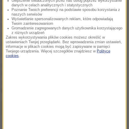
Ulepszenie świadczonych przez nas usług poprzez wykorzystanie
danych w celach analitycznych i statystycznych
funkcjonariusze służb, którzy potrafią pozyskać
Poznanie Twoich preferencji na podstawie sposobu korzystania z
naszych serwisów
źródła w środowiskach przestępczych, w
Wyświetlanie spersonalizowanych reklam, które odpowiadają
Twoim zainteresowaniom
środowiskach terrorystycznych. Później sprawni
Gromadzenie zagregowanych danych użytkownika korzystającego
z różnych urządzeń
funkcjonariusze, którzy potrafią reagować we
Zakres wykorzystywania plików cookies możesz określić w
ustawieniach Twojej przeglądarki. Bez wprowadzenia zmian ustawień,
właściwy sposób.
informacje w plikach cookies mogą być zapisywane w pamięci
Twojego urządzenia. Więcej szczegółów znajdziesz w
Polityce
To które zapisy są dla pana takie dobre, te które
cookies
.
nam pomogą? Na przykład rozszerzenie
kompetencji szefa ABW? Bo on będzie teraz
odpowiadał za bezpieczeństwo, jeżeli cokolwiek
by się stało.
Dostaje te uprawnienia potężne