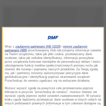
Wraz z
zaufanymi partnerami IAB (1019)
i
innymi zaufanymi
partnerami (489)
przechowujemy i/lub odczytujemy informacje zawarte
na Twoim urządzeniu, takie jak pliki cookie, przetwarzamy dane
osobowe, takie jak unikalne identyfikatory, informacje przesyłane
przez urządzenia końcowe niezbędne do personalizacji reklam i treści,
udostępnienie funkcji mediów społecznościowych pomiaru ruchu jak
również dla rozwoju i poprawny naszych produktów. Za Twoją zgodą
my, jak i partnerzy możemy wykorzystywać precyzyjne dane
Założenia projektu ustawy antyterrorystycznej:
geolokalizacyjne i identyfikację poprzez skanowanie urządzeń.
Przechodząc do serwisu zgadzasz się na wskazane działania.
Możesz wyrazić zgodę na powyższe cele przetwarzania poprzez
kliknięcie w przycisk "przechodzę do serwisu", możesz również nie
- całodobowe prowadzenie rewizji;
wyrażać zgody poprzez wybór ustawień zaawansowanych. W sytuacji
braku zgody będziemy przetwarzać dane osobowe w innych celach na
innych podstawach prawnych (informacje w tym zakresie dostępne są