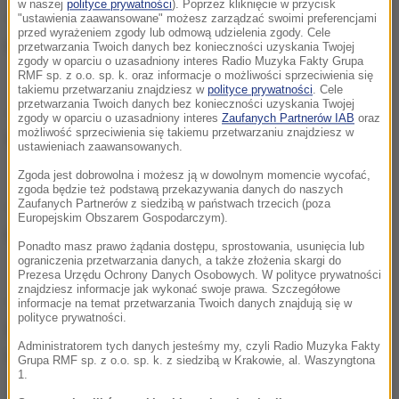
w naszej
polityce prywatności
). Poprzez kliknięcie w przycisk
- zatrzymanie podejrzewanego o terroryzm nawet
"ustawienia zaawansowane" możesz zarządzać swoimi preferencjami
przed wyrażeniem zgody lub odmową udzielenia zgody. Cele
na 14 dni;
przetwarzania Twoich danych bez konieczności uzyskania Twojej
zgody w oparciu o uzasadniony interes Radio Muzyka Fakty Grupa
RMF sp. z o.o. sp. k. oraz informacje o możliwości sprzeciwienia się
takiemu przetwarzaniu znajdziesz w
polityce prywatności
. Cele
przetwarzania Twoich danych bez konieczności uzyskania Twojej
- karty na telefony prepaid mają być sprzedawane
zgody w oparciu o uzasadniony interes
Zaufanych Partnerów IAB
oraz
możliwość sprzeciwienia się takiemu przetwarzaniu znajdziesz w
tylko po okazaniu dokumentu tożsamości;
ustawieniach zaawansowanych.
Zgoda jest dobrowolna i możesz ją w dowolnym momencie wycofać,
zgoda będzie też podstawą przekazywania danych do naszych
Zaufanych Partnerów z siedzibą w państwach trzecich (poza
- wiodącą rolę w zwalczaniu terroryzmu będzie
Europejskim Obszarem Gospodarczym).
mieć ABW;
Ponadto masz prawo żądania dostępu, sprostowania, usunięcia lub
ograniczenia przetwarzania danych, a także złożenia skargi do
Prezesa Urzędu Ochrony Danych Osobowych. W polityce prywatności
znajdziesz informacje jak wykonać swoje prawa. Szczegółowe
- wzmocnienie Centrum Antyterrorystycznego
informacje na temat przetwarzania Twoich danych znajdują się w
polityce prywatności.
ABW, będzie mieć dostęp do wszystkich
Administratorem tych danych jesteśmy my, czyli Radio Muzyka Fakty
dostępnych baz danych;
Grupa RMF sp. z o.o. sp. k. z siedzibą w Krakowie, al. Waszyngtona
1.