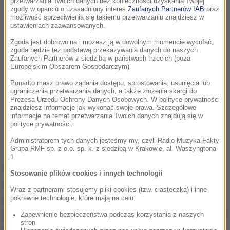
przetwarzania Twoich danych bez konieczności uzyskania Twojej
zgody w oparciu o uzasadniony interes
Zaufanych Partnerów IAB
oraz
możliwość sprzeciwienia się takiemu przetwarzaniu znajdziesz w
ustawieniach zaawansowanych.
Zgoda jest dobrowolna i możesz ją w dowolnym momencie wycofać,
zgoda będzie też podstawą przekazywania danych do naszych
Zaufanych Partnerów z siedzibą w państwach trzecich (poza
Europejskim Obszarem Gospodarczym).
Ponadto masz prawo żądania dostępu, sprostowania, usunięcia lub
ograniczenia przetwarzania danych, a także złożenia skargi do
Prezesa Urzędu Ochrony Danych Osobowych. W polityce prywatności
znajdziesz informacje jak wykonać swoje prawa. Szczegółowe
informacje na temat przetwarzania Twoich danych znajdują się w
polityce prywatności.
Administratorem tych danych jesteśmy my, czyli Radio Muzyka Fakty
Grupa RMF sp. z o.o. sp. k. z siedzibą w Krakowie, al. Waszyngtona
1.
Stanisław Karczewski, w walce z koronawirusem
Stosowanie plików cookies i innych technologii
zalecał m.in. wzmocnienie odporności.
Proponuję
Wraz z partnerami stosujemy pliki cookies (tzw. ciasteczka) i inne
jabłka. Jedno jabłko z wieczora i nie ma doktora
-
pokrewne technologie, które mają na celu:
powiedział. Senator PiS - prywatnie lekarz - zachęcał
Zapewnienie bezpieczeństwa podczas korzystania z naszych
stron
również do aktywności fizycznej.