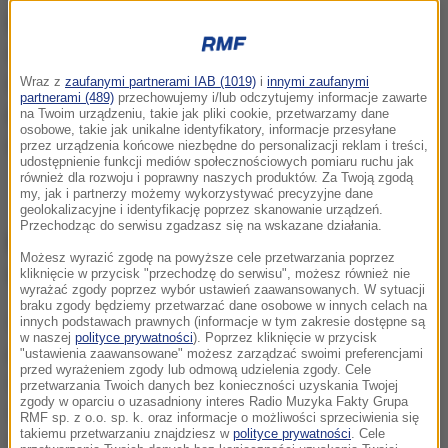
Beaty Mazurek. Europosłanka na Twitterze
domagała się reakcji szefa MEiN na słowa
małopolskiej kurator oświaty o szczepionkach
Wraz z
zaufanymi partnerami IAB (1019)
i
innymi zaufanymi
partnerami (489)
przechowujemy i/lub odczytujemy informacje zawarte
przeciw Covid-19. Dopytywała, czy Czarnek "jest
na Twoim urządzeniu, takie jak pliki cookie, przetwarzamy dane
osobowe, takie jak unikalne identyfikatory, informacje przesyłane
głuchy".
przez urządzenia końcowe niezbędne do personalizacji reklam i treści,
udostępnienie funkcji mediów społecznościowych pomiaru ruchu jak
również dla rozwoju i poprawny naszych produktów. Za Twoją zgodą
my, jak i partnerzy możemy wykorzystywać precyzyjne dane
geolokalizacyjne i identyfikację poprzez skanowanie urządzeń.
Przechodząc do serwisu zgadzasz się na wskazane działania.
Nauka zdalna po feriach? Minister
Możesz wyrazić zgodę na powyższe cele przetwarzania poprzez
wyjaśnia
kliknięcie w przycisk "przechodzę do serwisu", możesz również nie
wyrażać zgody poprzez wybór ustawień zaawansowanych. W sytuacji
braku zgody będziemy przetwarzać dane osobowe w innych celach na
Pamiętajmy, że wracam po okresie trzech tygodni
innych podstawach prawnych (informacje w tym zakresie dostępne są
w naszej
polityce prywatności
). Poprzez kliknięcie w przycisk
przerwy świątecznej i sześciu dniach, do siedmiu,
"ustawienia zaawansowane" możesz zarządzać swoimi preferencjami
przed wyrażeniem zgody lub odmową udzielenia zgody. Cele
nauki zdalnej. Pamiętajmy, że część Polski wraca
przetwarzania Twoich danych bez konieczności uzyskania Twojej
zgody w oparciu o uzasadniony interes Radio Muzyka Fakty Grupa
tylko na tydzień, bo już od 15 stycznia pięć
RMF sp. z o.o. sp. k. oraz informacje o możliwości sprzeciwienia się
takiemu przetwarzaniu znajdziesz w
polityce prywatności
. Cele
województw przechodzi na ferie zimowe. Po