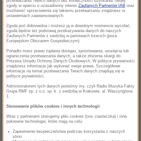
przetwarzania Twoich danych bez konieczności uzyskania Twojej
zgody w oparciu o uzasadniony interes
Zaufanych Partnerów IAB
oraz
tygodniu kolejne dwa województwa dołączają,
możliwość sprzeciwienia się takiemu przetwarzaniu znajdziesz w
później kolejne aż do końca lutego, więc ruch
ustawieniach zaawansowanych.
okołoszkolny będzie ograniczony - można
Zgoda jest dobrowolna i możesz ją w dowolnym momencie wycofać,
zgoda będzie też podstawą przekazywania danych do naszych
powiedzieć - do około 50 proc. w związku z tym, nie
Zaufanych Partnerów z siedzibą w państwach trzecich (poza
Europejskim Obszarem Gospodarczym).
wahamy się podjąć decyzji o powrocie do nauki
Ponadto masz prawo żądania dostępu, sprostowania, usunięcia lub
stacjonarnej, która jest bardzo potrzebna i dzieciom i
ograniczenia przetwarzania danych, a także złożenia skargi do
Prezesa Urzędu Ochrony Danych Osobowych. W polityce prywatności
rodzicom i młodzieży i nauczycielom -
tak na pytanie
znajdziesz informacje jak wykonać swoje prawa. Szczegółowe
informacje na temat przetwarzania Twoich danych znajdują się w
o to, czy możliwa jest nauka zdalna po powrocie z
polityce prywatności.
ferii, odpowiedział w RMF FM minister Czarnek.
Administratorem tych danych jesteśmy my, czyli Radio Muzyka Fakty
Grupa RMF sp. z o.o. sp. k. z siedzibą w Krakowie, al. Waszyngtona
Nie ma żadnych przeciwwskazań do tego, żeby
1.
organizować studniówki. Natomiast musicie
Stosowanie plików cookies i innych technologii
państwo wszyscy rozumieć fakt, że sytuacja
Wraz z partnerami stosujemy pliki cookies (tzw. ciasteczka) i inne
pokrewne technologie, które mają na celu:
związana z Omikronem zmienia się również w
Zapewnienie bezpieczeństwa podczas korzystania z naszych
innych krajach z dnia na dzień, z tygodnia na
stron