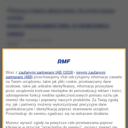
WYŚCIG O KRAKÓW NABIERA TEMPA. OTO WYNIKI NOWEGO
SONDAŻU
WCZORAJ, 7 SIERPNIA (20:50)
MONIKA PIĄTKOWSKA
Wraz z
zaufanymi partnerami IAB (1019)
i
innymi zaufanymi
partnerami (489)
przechowujemy i/lub odczytujemy informacje zawarte
JAK WYPROWADZIĆ KRAKÓW Z DŁUGÓW? PIĄTKOWSKA O
na Twoim urządzeniu, takie jak pliki cookie, przetwarzamy dane
„SIĘGANIU DO KIESZENI TURYSTÓW”
osobowe, takie jak unikalne identyfikatory, informacje przesyłane
przez urządzenia końcowe niezbędne do personalizacji reklam i treści,
CZWARTEK, 2 LIPCA (08:02)
udostępnienie funkcji mediów społecznościowych pomiaru ruchu jak
również dla rozwoju i poprawny naszych produktów. Za Twoją zgodą
MONIKA PIĄTKOWSKA
my, jak i partnerzy możemy wykorzystywać precyzyjne dane
geolokalizacyjne i identyfikację poprzez skanowanie urządzeń.
Przechodząc do serwisu zgadzasz się na wskazane działania.
Możesz wyrazić zgodę na powyższe cele przetwarzania poprzez
kliknięcie w przycisk "przechodzę do serwisu", możesz również nie