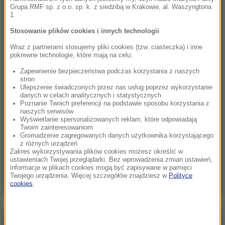
Grupa RMF sp. z o.o. sp. k. z siedzibą w Krakowie, al. Waszyngtona
09:51
1.
Groźny wypadek w Pułankowicach. Zderzenie
busa z osobówką, wielu rannych
Stosowanie plików cookies i innych technologii
Wraz z partnerami stosujemy pliki cookies (tzw. ciasteczka) i inne
09:21
pokrewne technologie, które mają na celu:
UEFA spłaciła kochankę Infantino? Sensacyjne
Zapewnienie bezpieczeństwa podczas korzystania z naszych
doniesienia brytyjskiej prasy
stron
Ulepszenie świadczonych przez nas usług poprzez wykorzystanie
danych w celach analitycznych i statystycznych
09:02
Poznanie Twoich preferencji na podstawie sposobu korzystania z
Katastrofa w Utah. Śmigłowiec gaśniczy
naszych serwisów
Wyświetlanie spersonalizowanych reklam, które odpowiadają
rozbił się podczas walki z pożarem
Twoim zainteresowaniom
Gromadzenie zagregowanych danych użytkownika korzystającego
08:20
z różnych urządzeń
Zakres wykorzystywania plików cookies możesz określić w
PiS chce deportacji, rzeczniczka podaje dane.
ustawieniach Twojej przeglądarki. Bez wprowadzenia zmian ustawień,
Oto ilu Ukraińców pracuje u nas legalnie
informacje w plikach cookies mogą być zapisywane w pamięci
Twojego urządzenia. Więcej szczegółów znajdziesz w
Polityce
cookies
.
Poranna rozmowa w RMF FM