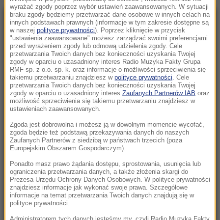
wyrażać zgody poprzez wybór ustawień zaawansowanych. W sytuacji
braku zgody będziemy przetwarzać dane osobowe w innych celach na
innych podstawach prawnych (informacje w tym zakresie dostępne są
NAJNOWSZE
w naszej
polityce prywatności
). Poprzez kliknięcie w przycisk
"ustawienia zaawansowane" możesz zarządzać swoimi preferencjami
przed wyrażeniem zgody lub odmową udzielenia zgody. Cele
11:06
przetwarzania Twoich danych bez konieczności uzyskania Twojej
Anastazja Kuś mistrzynią świata.
zgody w oparciu o uzasadniony interes Radio Muzyka Fakty Grupa
RMF sp. z o.o. sp. k. oraz informacje o możliwości sprzeciwienia się
Historyczne złoto dla Polski
takiemu przetwarzaniu znajdziesz w
polityce prywatności
. Cele
przetwarzania Twoich danych bez konieczności uzyskania Twojej
zgody w oparciu o uzasadniony interes
Zaufanych Partnerów IAB
oraz
10:54
możliwość sprzeciwienia się takiemu przetwarzaniu znajdziesz w
Rolnik z Ostropy zaorał nowy asfalt. Policja
ustawieniach zaawansowanych.
zatrzymała mężczyznę
Zgoda jest dobrowolna i możesz ją w dowolnym momencie wycofać,
zgoda będzie też podstawą przekazywania danych do naszych
10:26
Zaufanych Partnerów z siedzibą w państwach trzecich (poza
Europejskim Obszarem Gospodarczym).
To nie był głupi żart. Przebrany za klauna 15-
latek podejrzewany o zabójstwo
Ponadto masz prawo żądania dostępu, sprostowania, usunięcia lub
ograniczenia przetwarzania danych, a także złożenia skargi do
Prezesa Urzędu Ochrony Danych Osobowych. W polityce prywatności
10:00
znajdziesz informacje jak wykonać swoje prawa. Szczegółowe
Nie tylko dla rodzin! Odkryj, w czym może
informacje na temat przetwarzania Twoich danych znajdują się w
polityce prywatności.
pomóc terapia systemowa
Administratorem tych danych jesteśmy my, czyli Radio Muzyka Fakty