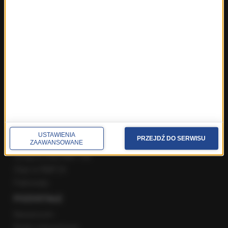
Rozmowy w Radiu RMF24
SPOŁECZNOŚĆ
Facebook
Twitter
Instagram
YouTube
Kanały RSS
USTAWIENIA
PRZEJDŹ DO SERWISU
POLECANE
ZAAWANSOWANE
Gorąca Linia RMF FM
Staż w RMF24
Patronaty
POZOSTAŁE
Newsroom
Radio internetowe