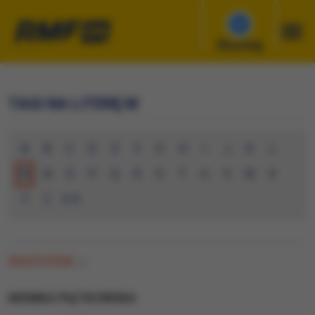
Słuchaj
TAGI NA LITERĘ M
A
B
C
D
E
F
G
H
I
J
K
L
M
N
O
P
Q
R
S
T
U
V
W
X
Y
Z
0-9
WSZYSTKIE
(2)
MONIKA PIĄTKOWSKA