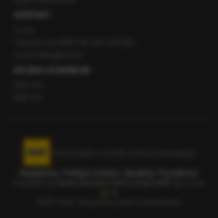
KONTAKT
O nas
Gorąca Linia RMF FM: 600 700 800
email: fakty@rmf.fm
APLIKACJE MOBILNE
RMF FM
RMF ON
Korzystanie z portalu oznacza akceptację
Regulaminu
.
Polityka Cookies
.
SpeakUp
.
Prywatność
.
Copyright by
Radio Muzyka Fakty Grupa RMF sp. z o.o.
sp. k.
2009-2026. Wszystkie prawa zastrzeżone.