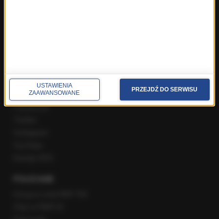
Rozmowa o 7:00 w RMF FM i Radiu RMF24
Poranna rozmowa w RMF FM
Popołudniowa rozmowa w RMF FM
Gość Krzysztofa Ziemca w RMF FM
Rozmowy w Radiu RMF24
SPOŁECZNOŚĆ
USTAWIENIA
PRZEJDŹ DO SERWISU
ZAAWANSOWANE
Facebook
Twitter
Instagram
YouTube
Kanały RSS
POLECANE
Gorąca Linia RMF FM
Staż w RMF24