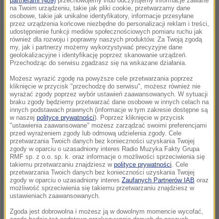
partnerami (489)
przechowujemy i/lub odczytujemy informacje zawarte
na Twoim urządzeniu, takie jak pliki cookie, przetwarzamy dane
osobowe, takie jak unikalne identyfikatory, informacje przesyłane
przez urządzenia końcowe niezbędne do personalizacji reklam i treści,
udostępnienie funkcji mediów społecznościowych pomiaru ruchu jak
również dla rozwoju i poprawny naszych produktów. Za Twoją zgodą
my, jak i partnerzy możemy wykorzystywać precyzyjne dane
geolokalizacyjne i identyfikację poprzez skanowanie urządzeń.
Przechodząc do serwisu zgadzasz się na wskazane działania.
Możesz wyrazić zgodę na powyższe cele przetwarzania poprzez
kliknięcie w przycisk "przechodzę do serwisu", możesz również nie
wyrażać zgody poprzez wybór ustawień zaawansowanych. W sytuacji
braku zgody będziemy przetwarzać dane osobowe w innych celach na
innych podstawach prawnych (informacje w tym zakresie dostępne są
w naszej
polityce prywatności
). Poprzez kliknięcie w przycisk
"ustawienia zaawansowane" możesz zarządzać swoimi preferencjami
przed wyrażeniem zgody lub odmową udzielenia zgody. Cele
przetwarzania Twoich danych bez konieczności uzyskania Twojej
zgody w oparciu o uzasadniony interes Radio Muzyka Fakty Grupa
RMF sp. z o.o. sp. k. oraz informacje o możliwości sprzeciwienia się
Jedną kolejkę przed zakończeniem rywalizacji w
takiemu przetwarzaniu znajdziesz w
polityce prywatności
. Cele
przetwarzania Twoich danych bez konieczności uzyskania Twojej
grupie D biało-czerwoni zajmują drugie miejsce z
zgody w oparciu o uzasadniony interes
Zaufanych Partnerów IAB
oraz
możliwość sprzeciwienia się takiemu przetwarzaniu znajdziesz w
dorobkiem 18 punktów. Tyle samo zgromadziła
ustawieniach zaawansowanych.
trzecia w tabeli Irlandia - oba zespoły ustępują o
Zgoda jest dobrowolna i możesz ją w dowolnym momencie wycofać,