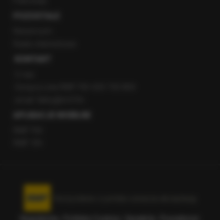
Patronaty
POZOSTAŁE
Newsroom
Radio internetowe
KONTAKT
O nas
Gorąca Linia RMF FM: 600 700 800
email: fakty@rmf.fm
APLIKACJE MOBILNE
RMF FM
RMF ON
Korzystanie z portalu oznacza akceptację
Regulaminu
.
Polityka Cookies
.
SpeakUp
.
Prywatność
.