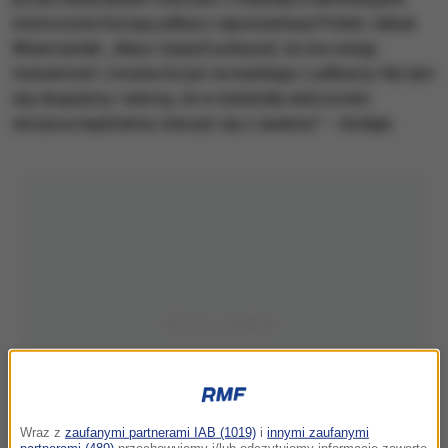
mistrzostw Europy piłkarz reprezentacji Polski Jakub
Wawrzyniak. „Nasz zespół pokazał, że ma swoją
tożsamość i można liczyć na każdego z piłkarzy. Na tym
się skupiamy i wierzę, że w niedzielę wieczorem
wszyscy będziemy cieszyć się z awansu" – dodaje.
Wraz z
zaufanymi partnerami IAB (1019)
i
innymi zaufanymi