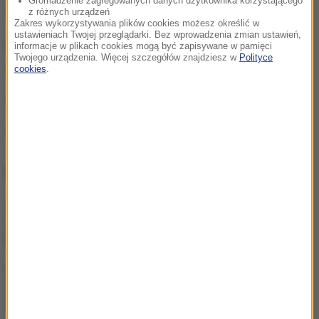
Gromadzenie zagregowanych danych użytkownika korzystającego
z różnych urządzeń
Wawrzyniak.
Zakres wykorzystywania plików cookies możesz określić w
ustawieniach Twojej przeglądarki. Bez wprowadzenia zmian ustawień,
Początek spotkania z Irlandią w Warszawie o godz.
informacje w plikach cookies mogą być zapisywane w pamięci
Twojego urządzenia. Więcej szczegółów znajdziesz w
Polityce
20.45.
cookies
.
(mn)
Źródło: RMF24/PAP
NAJWAŻNIEJSZE FAKTY
„To był dobry dzień”. Iga
Świątek awansowała do
kolejnej rundy w Toronto
GKS Katowice w
nieciekawej sytuacji przed
rewanżem z Izraelczykami