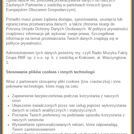
zgoda będzie też podstawą przekazywania danych do naszych
punkt Niemcom. Drużynie Adama Nawałki, która w
Zaufanych Partnerów z siedzibą w państwach trzecich (poza
najgorszym razie ma już zapewniony udział w
Europejskim Obszarem Gospodarczym).
barażach, bezpośredni awans zapewni w niedzielę
Ponadto masz prawo żądania dostępu, sprostowania, usunięcia lub
ograniczenia przetwarzania danych, a także złożenia skargi do
remis 0:0 lub 1:1.
Prezesa Urzędu Ochrony Danych Osobowych. W polityce prywatności
znajdziesz informacje jak wykonać swoje prawa. Szczegółowe
informacje na temat przetwarzania Twoich danych znajdują się w
Na Stadionie Narodowym biało-czerwoni wystąpią
polityce prywatności.
osłabieni. Z powodu kontuzji zabraknie Arkadiusza
Administratorem tych danych jesteśmy my, czyli Radio Muzyka Fakty
Grupa RMF sp. z o.o. sp. k. z siedzibą w Krakowie, al. Waszyngtona
Milika, Macieja Rybusa (obaj grali w podstawowym
1.
składzie w czwartek ze Szkocją) i Tomasza
Stosowanie plików cookies i innych technologii
Jodłowca. Czy ich zmiennicy są gotowi na wielkie
Wraz z partnerami stosujemy pliki cookies (tzw. ciasteczka) i inne
wyzwanie, jakim będzie niedzielna rywalizacja?
pokrewne technologie, które mają na celu:
Każdy z nas na samą myśl, że może grać w takim
Zapewnienie bezpieczeństwa podczas korzystania z naszych
stron
meczu, czuje wielką radość. Wiemy, przed jakim
Ulepszenie świadczonych przez nas usług poprzez wykorzystanie
danych w celach analitycznych i statystycznych
spotkaniem jesteśmy i o jaką stawkę zagramy. To dla
Poznanie Twoich preferencji na podstawie sposobu korzystania z
naszych serwisów
nas wielka sprawa. Skoncentrowani, pokorni, ale
Wyświetlanie spersonalizowanych reklam, które odpowiadają
Twoim zainteresowaniom
pewni siebie pochodzimy do tego meczu
- podkreśla