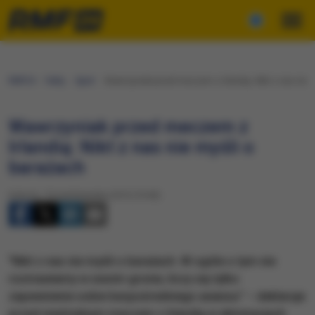
RMF24
Fakty
Sport
Wawrzyniak przed meczem z Irlandią: Nikt z nas nie m
Wawrzyniak przed meczem z
Irlandią: Nikt z nas nie myśli o
barażach
Sobota, 10 października 2015 (19:40)
"Nikt z nas nie myśli o barażach. W ogóle o tym nie
rozmawiamy w swoim gronie, liczy się tylko
zapewnienie sobie bezpośredniego awansu” – deklaruje
przed niedzielnym meczem z Irlandią w eliminacjach