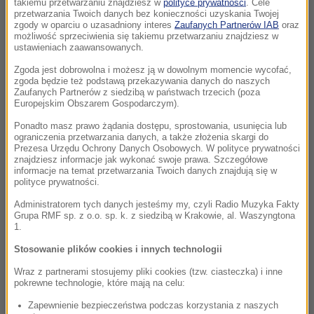
takiemu przetwarzaniu znajdziesz w
polityce prywatności
. Cele
przetwarzania Twoich danych bez konieczności uzyskania Twojej
zgody w oparciu o uzasadniony interes
Zaufanych Partnerów IAB
oraz
możliwość sprzeciwienia się takiemu przetwarzaniu znajdziesz w
ustawieniach zaawansowanych.
Zgoda jest dobrowolna i możesz ją w dowolnym momencie wycofać,
zgoda będzie też podstawą przekazywania danych do naszych
Zaufanych Partnerów z siedzibą w państwach trzecich (poza
Europejskim Obszarem Gospodarczym).
Ponadto masz prawo żądania dostępu, sprostowania, usunięcia lub
ograniczenia przetwarzania danych, a także złożenia skargi do
Prezesa Urzędu Ochrony Danych Osobowych. W polityce prywatności
znajdziesz informacje jak wykonać swoje prawa. Szczegółowe
informacje na temat przetwarzania Twoich danych znajdują się w
polityce prywatności.
Administratorem tych danych jesteśmy my, czyli Radio Muzyka Fakty
Grupa RMF sp. z o.o. sp. k. z siedzibą w Krakowie, al. Waszyngtona
1.
Stosowanie plików cookies i innych technologii
Wraz z partnerami stosujemy pliki cookies (tzw. ciasteczka) i inne
pokrewne technologie, które mają na celu:
Zapewnienie bezpieczeństwa podczas korzystania z naszych