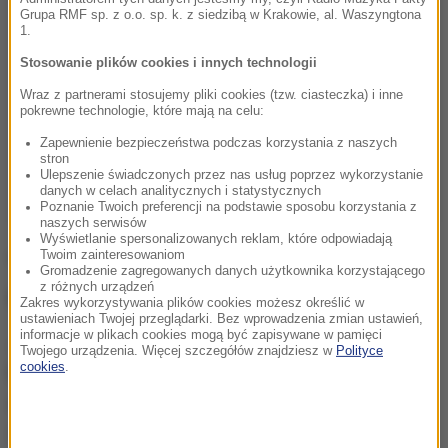
Grupa RMF sp. z o.o. sp. k. z siedzibą w Krakowie, al. Waszyngtona
1.
Stosowanie plików cookies i innych technologii
Wraz z partnerami stosujemy pliki cookies (tzw. ciasteczka) i inne
pokrewne technologie, które mają na celu:
Zapewnienie bezpieczeństwa podczas korzystania z naszych
stron
Ulepszenie świadczonych przez nas usług poprzez wykorzystanie
danych w celach analitycznych i statystycznych
Poznanie Twoich preferencji na podstawie sposobu korzystania z
naszych serwisów
Wyświetlanie spersonalizowanych reklam, które odpowiadają
Twoim zainteresowaniom
"Cztery lub pięć strzałów z broni
Gromadzenie zagregowanych danych użytkownika korzystającego
z różnych urządzeń
ręcznej"
Zakres wykorzystywania plików cookies możesz określić w
ustawieniach Twojej przeglądarki. Bez wprowadzenia zmian ustawień,
informacje w plikach cookies mogą być zapisywane w pamięci
Jane Kelvey opisywała to zdarzenie w programie
Twojego urządzenia. Więcej szczegółów znajdziesz w
Polityce
cookies
.
BBC Newsnight.
Okręt wojenny wydał z siebie pięć
sygnałów dźwiękowych
, co oznaczało: "widzieliście
nas?'". Natychmiast skręciliśmy dwa stopnie w lewo,