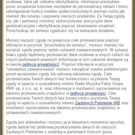
Najwyższa temperatura to minus 30 stopni
osobowe, takie jak unikalne identyfikatory, informacje przesyłane
przez urządzenia końcowe niezbędne do personalizacji reklam i treści,
Celsjusza, a najzimniej minus 45 stopni.
udostępnienie funkcji mediów społecznościowych pomiaru ruchu jak
również dla rozwoju i poprawny naszych produktów. Za Twoją zgodą
my, jak i partnerzy możemy wykorzystywać precyzyjne dane
Który moment tych dwóch dób był najtrudniejszy?
geolokalizacyjne i identyfikację poprzez skanowanie urządzeń.
Przechodząc do serwisu zgadzasz się na wskazane działania.
Oczywiście to była ta druga doba, bo trzeba
Możesz wyrazić zgodę na powyższe cele przetwarzania poprzez
kliknięcie w przycisk "przechodzę do serwisu", możesz również nie
pamiętać, że w takich warunkach całkowicie inaczej
wyrażać zgody poprzez wybór ustawień zaawansowanych. W sytuacji
braku zgody będziemy przetwarzać dane osobowe w innych celach na
funkcjonuje organizm. Po pierwszej dobie byliśmy
innych podstawach prawnych (informacje w tym zakresie dostępne są
w naszej
polityce prywatności
). Poprzez kliknięcie w przycisk
już całkowicie wyczerpani, a trzeba było wytrwać
"ustawienia zaawansowane" możesz zarządzać swoimi preferencjami
jeszcze jedną dobę. Zdecydowanie najtrudniejsza
przed wyrażeniem zgody lub odmową udzielenia zgody. Cele
przetwarzania Twoich danych bez konieczności uzyskania Twojej
była druga doba tuż przed świtem. Trzeba pamiętać,
zgody w oparciu o uzasadniony interes Radio Muzyka Fakty Grupa
RMF sp. z o.o. sp. k. oraz informacje o możliwości sprzeciwienia się
że tam noc trwa trochę dłużej niż u nas.
takiemu przetwarzaniu znajdziesz w
polityce prywatności
. Cele
przetwarzania Twoich danych bez konieczności uzyskania Twojej
zgody w oparciu o uzasadniony interes
Zaufanych Partnerów IAB
oraz
Jaki dystans pan pokonał przez te 48 godzin?
możliwość sprzeciwienia się takiemu przetwarzaniu znajdziesz w
ustawieniach zaawansowanych.
Dystans może nie powala, bo to jest niecałe 400
Zgoda jest dobrowolna i możesz ją w dowolnym momencie wycofać,
zgoda będzie też podstawą przekazywania danych do naszych
kilometrów. Przyznaję, że trasa nie była łatwa. Było
Zaufanych Partnerów z siedzibą w państwach trzecich (poza