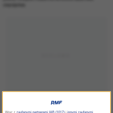
zwycięstwa.
Wraz z
zaufanymi partnerami IAB (1017)
i
innymi zaufanymi