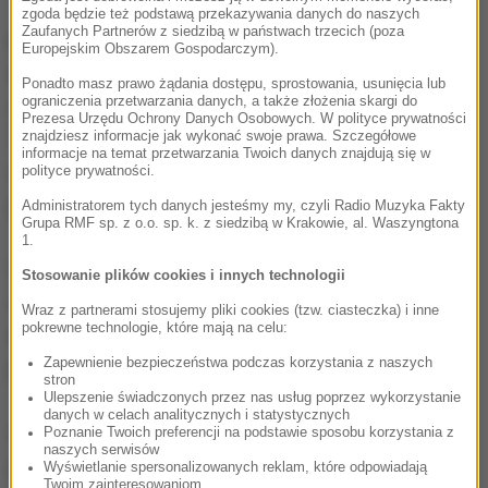
zgoda będzie też podstawą przekazywania danych do naszych
Zaufanych Partnerów z siedzibą w państwach trzecich (poza
Marcin Gortat na parkiecie przebywał niespełna 26
Europejskim Obszarem Gospodarczym).
minut - najmniej w obecnym sezonie. Na ławce
Ponadto masz prawo żądania dostępu, sprostowania, usunięcia lub
ograniczenia przetwarzania danych, a także złożenia skargi do
rezerwowych przesiedział całą czwartą kwartę.
Prezesa Urzędu Ochrony Danych Osobowych. W polityce prywatności
znajdziesz informacje jak wykonać swoje prawa. Szczegółowe
Trafił dwa z pięciu rzutów z gry i spudłował oba
informacje na temat przetwarzania Twoich danych znajdują się w
wolne. Jego konto uzupełnia 15 zbiórek, asysta i
polityce prywatności.
przechwyt. Miał także dwie straty i trzy faule.
Administratorem tych danych jesteśmy my, czyli Radio Muzyka Fakty
Grupa RMF sp. z o.o. sp. k. z siedzibą w Krakowie, al. Waszyngtona
1.
Wśród pokonanych najlepszy był John Wall. 26-letni
Stosowanie plików cookies i innych technologii
rozgrywający zdobył 28 punktów, ale tylko pięć z
Wraz z partnerami stosujemy pliki cookies (tzw. ciasteczka) i inne
pokrewne technologie, które mają na celu:
nich w drugiej połowie. Markieff Morris dołożył 20
Zapewnienie bezpieczeństwa podczas korzystania z naszych
pkt.
stron
Ulepszenie świadczonych przez nas usług poprzez wykorzystanie
danych w celach analitycznych i statystycznych
Washington Wizards z bilansem 2-6 zajmują
Poznanie Twoich preferencji na podstawie sposobu korzystania z
naszych serwisów
przedostatnie miejsce w tabeli Konferencji
Wyświetlanie spersonalizowanych reklam, które odpowiadają
Twoim zainteresowaniom