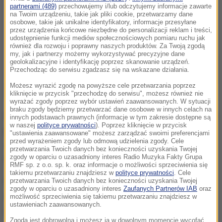
partnerami (489)
przechowujemy i/lub odczytujemy informacje zawarte
na Twoim urządzeniu, takie jak pliki cookie, przetwarzamy dane
osobowe, takie jak unikalne identyfikatory, informacje przesyłane
przez urządzenia końcowe niezbędne do personalizacji reklam i treści,
udostępnienie funkcji mediów społecznościowych pomiaru ruchu jak
również dla rozwoju i poprawny naszych produktów. Za Twoją zgodą
my, jak i partnerzy możemy wykorzystywać precyzyjne dane
geolokalizacyjne i identyfikację poprzez skanowanie urządzeń.
Przechodząc do serwisu zgadzasz się na wskazane działania.
Możesz wyrazić zgodę na powyższe cele przetwarzania poprzez
kliknięcie w przycisk "przechodzę do serwisu", możesz również nie
wyrażać zgody poprzez wybór ustawień zaawansowanych. W sytuacji
braku zgody będziemy przetwarzać dane osobowe w innych celach na
Po wyrównanej pierwszej połowie aktualni mistrzowie
innych podstawach prawnych (informacje w tym zakresie dostępne są
w naszej
polityce prywatności
). Poprzez kliknięcie w przycisk
prowadzili tylko 58:56. Po przerwie jednak
"ustawienia zaawansowane" możesz zarządzać swoimi preferencjami
przed wyrażeniem zgody lub odmową udzielenia zgody. Cele
zdecydowanie poprawili grę w obronie i pozwolili
przetwarzania Twoich danych bez konieczności uzyskania Twojej
zgody w oparciu o uzasadniony interes Radio Muzyka Fakty Grupa
Wizards powiększyć dorobek tylko o 38 punktów.
RMF sp. z o.o. sp. k. oraz informacje o możliwości sprzeciwienia się
takiemu przetwarzaniu znajdziesz w
polityce prywatności
. Cele
Cavaliers do zwycięstwa poprowadził duet Kyrie
przetwarzania Twoich danych bez konieczności uzyskania Twojej
zgody w oparciu o uzasadniony interes
Zaufanych Partnerów IAB
oraz
Irving - LeBron James. Pierwszy zdobył 29 punktów,
możliwość sprzeciwienia się takiemu przetwarzaniu znajdziesz w
ustawieniach zaawansowanych.
a drugi uzyskał 27 pkt i 10 zbiórek.
Zgoda jest dobrowolna i możesz ją w dowolnym momencie wycofać,