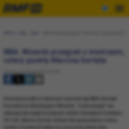
RMF24
Fakty
Sport
NBA: Wizards przegrali z mistrzami, cztery punkty Ma
NBA: Wizards przegrali z mistrzami,
cztery punkty Marcina Gortata
Sobota, 12 listopada 2016 (07:35)
Szóstej porażki w obecnym sezonie ligi NBA doznali
koszykarze Washington Wizards. "Czarodzieje" we
własnej hali ulegli broniącym tytułu Cleveland Cavaliers
94:105. Marcin Gortat zdobył dla gospodarzy cztery
punkty. Drużyna Polaka ma na koncie także dwa