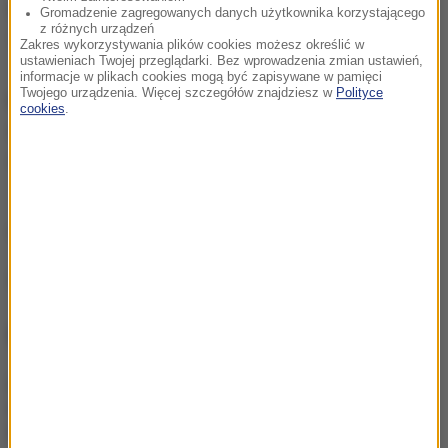
Wschodniej. Słabsza jest tylko ekipa Philadelphia
Gromadzenie zagregowanych danych użytkownika korzystającego
z różnych urządzeń
76ers (1-7). Cavaliers (7-1) są liderami.
Zakres wykorzystywania plików cookies możesz określić w
ustawieniach Twojej przeglądarki. Bez wprowadzenia zmian ustawień,
informacje w plikach cookies mogą być zapisywane w pamięci
Twojego urządzenia. Więcej szczegółów znajdziesz w
Polityce
Kolejne spotkanie "Czarodzieje" rozegrają już w
cookies
.
sobotę. Na wyjeździe zmierzą się z Chicago Bulls (5-
4).
(mn)
Źródło: RMF24/PAP
NAJWAŻNIEJSZE FAKTY
Wojna o władzę w FIFA.
UEFA mówi "dość" rządom
Infantino