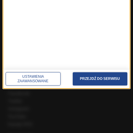
Fakty z Zakopanego
ROZMOWY W RMF FM
Najnowsze rozmowy w RMF FM
Rozmowa o 7:00 w RMF FM i Radiu RMF24
Poranna rozmowa w RMF FM
Popołudniowa rozmowa w RMF FM
Gość Krzysztofa Ziemca w RMF FM
Rozmowy w Radiu RMF24
SPOŁECZNOŚĆ
USTAWIENIA
PRZEJDŹ DO SERWISU
ZAAWANSOWANE
Facebook
Twitter
Instagram
YouTube
Kanały RSS