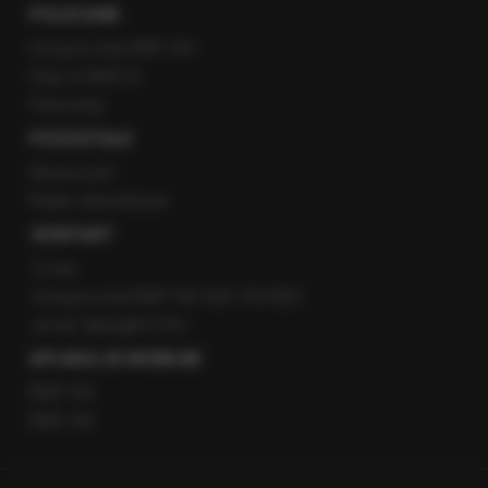
POLECANE
Gorąca Linia RMF FM
Staż w RMF24
Patronaty
POZOSTAŁE
Newsroom
Radio internetowe
KONTAKT
O nas
Gorąca Linia RMF FM: 600 700 800
email: fakty@rmf.fm
APLIKACJE MOBILNE
RMF FM
RMF ON