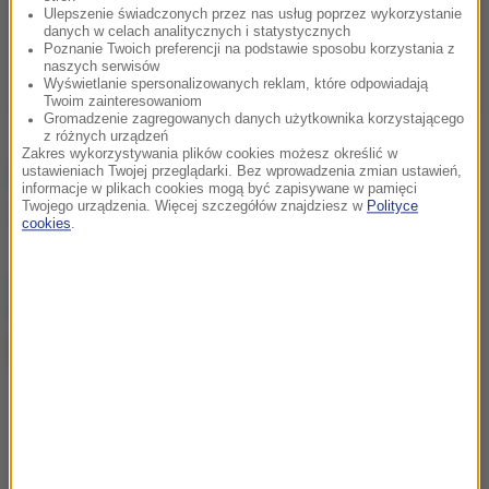
Ulepszenie świadczonych przez nas usług poprzez wykorzystanie
danych w celach analitycznych i statystycznych
Poznanie Twoich preferencji na podstawie sposobu korzystania z
naszych serwisów
Wyświetlanie spersonalizowanych reklam, które odpowiadają
Twoim zainteresowaniom
Gromadzenie zagregowanych danych użytkownika korzystającego
z różnych urządzeń
Zakres wykorzystywania plików cookies możesz określić w
ustawieniach Twojej przeglądarki. Bez wprowadzenia zmian ustawień,
Źródło: Onet
informacje w plikach cookies mogą być zapisywane w pamięci
Twojego urządzenia. Więcej szczegółów znajdziesz w
Polityce
Arkadiusz Milik
Tagi:
cookies
.
chcesz widzieć więcej artykułów od RMF24?
dodaj w
Google