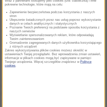
Wraz z partnerami stosujemy pliki cookies (tzw. ciasteczka) i inne
pokrewne technologie, które mają na celu:
Zapewnienie bezpieczeństwa podczas korzystania z naszych
stron
Ulepszenie świadczonych przez nas usług poprzez wykorzystanie
danych w celach analitycznych i statystycznych
Poznanie Twoich preferencji na podstawie sposobu korzystania z
Bardzo się cieszę na to spotkanie w Katowicach, bo
naszych serwisów
Wyświetlanie spersonalizowanych reklam, które odpowiadają
pamiętam z moich poprzednich wizyt na zajęciach z
Twoim zainteresowaniom
Gromadzenie zagregowanych danych użytkownika korzystającego
cyklu Mistrzynie w Szkołach, że jest to naprawdę
z różnych urządzeń
Zakres wykorzystywania plików cookies możesz określić w
świetna zabawa. Wierzę, że razem z innymi
ustawieniach Twojej przeglądarki. Bez wprowadzenia zmian ustawień,
mistrzyniami zachęcimy dziewczyny do aktywności i
informacje w plikach cookies mogą być zapisywane w pamięci
Twojego urządzenia. Więcej szczegółów znajdziesz w
Polityce
uprawiania sportu
- mówi Justyna Święty-Ersetic.
cookies
.
Zajęcia odbędą się w IV Liceum Ogólnokształcącym
im. gen. Stanisława Maczka przy ul. Katowickiej 54.
Oficjalne otwarcie zajęć przewidziano na godz
10:30. Następnie uczennice katowickich szkół wraz