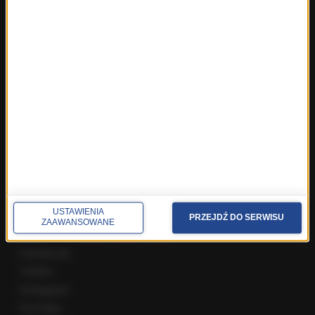
Fakty z Warszawy
Fakty z Wrocławia
Fakty z Zakopanego
ROZMOWY W RMF FM
Najnowsze rozmowy w RMF FM
Rozmowa o 7:00 w RMF FM i Radiu RMF24
Poranna rozmowa w RMF FM
Popołudniowa rozmowa w RMF FM
Gość Krzysztofa Ziemca w RMF FM
Rozmowy w Radiu RMF24
SPOŁECZNOŚĆ
USTAWIENIA
PRZEJDŹ DO SERWISU
ZAAWANSOWANE
Facebook
Twitter
Instagram
YouTube