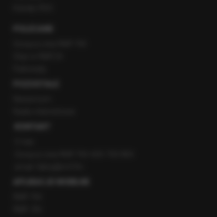
Kanały RSS
POLECANE
Gorąca Linia RMF FM
Staż w RMF24
Patronaty
POZOSTAŁE
Newsroom
Radio internetowe
KONTAKT
O nas
Gorąca Linia RMF FM: 600 700 800
email: fakty@rmf.fm
APLIKACJE MOBILNE
RMF FM
RMF ON