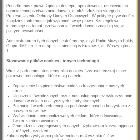
W głosowaniu kibice opowiedzieli się za Khanem (48
Ponadto masz prawo żądania dostępu, sprostowania, usunięcia lub
ograniczenia przetwarzania danych, a także złożenia skargi do
proc.), drugie miejsce zajął inny Brytyjczyk Kell Brook
Prezesa Urzędu Ochrony Danych Osobowych. W polityce prywatności
znajdziesz informacje jak wykonać swoje prawa. Szczegółowe
(24), trzecie Amerykanin Terence Crawford (21), a
informacje na temat przetwarzania Twoich danych znajdują się w
polityce prywatności.
ostatnie właśnie Horn (7).
Administratorem tych danych jesteśmy my, czyli Radio Muzyka Fakty
Grupa RMF sp. z o.o. sp. k. z siedzibą w Krakowie, al. Waszyngtona
38-letni "PacMan" Pacquiao w listopadzie pokonał w
1.
Las Vegas Jessiego Vargasa (USA) i odebrał mu pas
Stosowanie plików cookies i innych technologii
czempiona federacji WBO w kategorii półśredniej.
Wraz z partnerami stosujemy pliki cookies (tzw. ciasteczka) i inne
pokrewne technologie, które mają na celu:
Filipińczyk był mistrzem świata w ośmiu kategoriach,
Zapewnienie bezpieczeństwa podczas korzystania z naszych
jest legendą tego sportu.
stron
Ulepszenie świadczonych przez nas usług poprzez wykorzystanie
danych w celach analitycznych i statystycznych
Źródło: RMF24/PAP
Poznanie Twoich preferencji na podstawie sposobu korzystania z
naszych serwisów
Wyświetlanie spersonalizowanych reklam, które odpowiadają
NAJWAŻNIEJSZE FAKTY
Twoim zainteresowaniom
Gromadzenie zagregowanych danych użytkownika korzystającego
z różnych urządzeń
„To był dobry dzień”. Iga
Zakres wykorzystywania plików cookies możesz określić w