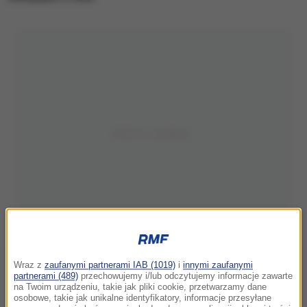
Wraz z
zaufanymi partnerami IAB (1019)
i
innymi zaufanymi
partnerami (489)
przechowujemy i/lub odczytujemy informacje zawarte
na Twoim urządzeniu, takie jak pliki cookie, przetwarzamy dane
osobowe, takie jak unikalne identyfikatory, informacje przesyłane