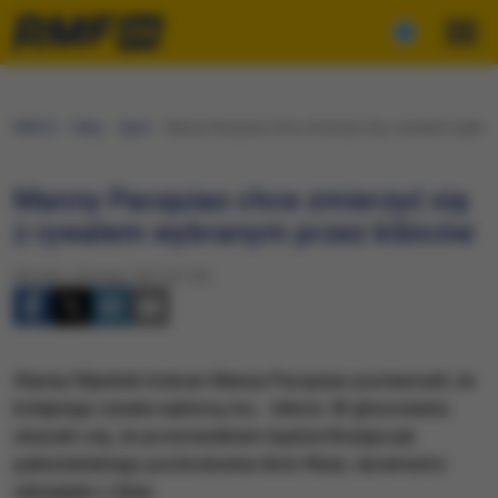
RMF24
Fakty
Sport
Manny Pacquiao chce zmierzyć się z rywalem wybran
Manny Pacquiao chce zmierzyć się
z rywalem wybranym przez kibiców
Wtorek, 14 lutego 2017 (21:33)
Słynny filipiński bokser Manny Pacquiao postanowił, że
kolejnego rywala wybiorą mu... kibice. W głosowaniu
okazało się, że przeciwnikiem będzie Brytyjczyk
pakistańskiego pochodzenia Amir Khan, wicemistrz
olimpijski z Aten.