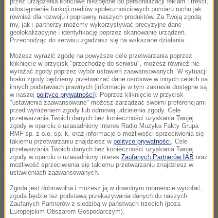
przez urządzenia końcowe niezbędne do personalizacji reklam i treści,
udostępnienie funkcji mediów społecznościowych pomiaru ruchu jak
również dla rozwoju i poprawny naszych produktów. Za Twoją zgodą
my, jak i partnerzy możemy wykorzystywać precyzyjne dane
geolokalizacyjne i identyfikację poprzez skanowanie urządzeń.
Przechodząc do serwisu zgadzasz się na wskazane działania.
Możesz wyrazić zgodę na powyższe cele przetwarzania poprzez
kliknięcie w przycisk "przechodzę do serwisu", możesz również nie
wyrażać zgody poprzez wybór ustawień zaawansowanych. W sytuacji
braku zgody będziemy przetwarzać dane osobowe w innych celach na
innych podstawach prawnych (informacje w tym zakresie dostępne są
w naszej
polityce prywatności
). Poprzez kliknięcie w przycisk
Najbliższy pojedynek Pacquiao miał zaplanowany na
"ustawienia zaawansowane" możesz zarządzać swoimi preferencjami
przed wyrażeniem zgody lub odmową udzielenia zgody. Cele
23 kwietnia w Zjednoczonych Emiratach Arabskich,
przetwarzania Twoich danych bez konieczności uzyskania Twojej
zgody w oparciu o uzasadniony interes Radio Muzyka Fakty Grupa
gdzie miał boksować z Australijczykiem Jeffem
RMF sp. z o.o. sp. k. oraz informacje o możliwości sprzeciwienia się
takiemu przetwarzaniu znajdziesz w
polityce prywatności
. Cele
Hornem.
przetwarzania Twoich danych bez konieczności uzyskania Twojej
zgody w oparciu o uzasadniony interes
Zaufanych Partnerów IAB
oraz
Niespodziewana ankieta, której zażyczył sobie
możliwość sprzeciwienia się takiemu przetwarzaniu znajdziesz w
ustawieniach zaawansowanych.
pięściarz z Filipin sprawiła, że Horn nie jest pewny,
Zgoda jest dobrowolna i możesz ją w dowolnym momencie wycofać,
czy wyjdzie do ringu przeciwko Pacquiao.
zgoda będzie też podstawą przekazywania danych do naszych
Zaufanych Partnerów z siedzibą w państwach trzecich (poza
Europejskim Obszarem Gospodarczym).