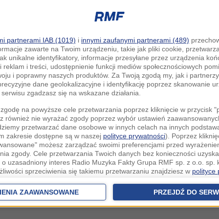
i partnerami IAB (1019)
i
innymi zaufanymi partnerami (489)
przechow
ormacje zawarte na Twoim urządzeniu, takie jak pliki cookie, przetwar
jak unikalne identyfikatory, informacje przesyłane przez urządzenia k
i reklam i treści, udostępnienie funkcji mediów społecznościowych pom
woju i poprawny naszych produktów. Za Twoją zgodą my, jak i partner
recyzyjne dane geolokalizacyjne i identyfikację poprzez skanowanie u
serwisu zgadzasz się na wskazane działania.
zgodę na powyższe cele przetwarzania poprzez kliknięcie w przycisk 
z również nie wyrażać zgody poprzez wybór ustawień zaawansowanych
dziemy przetwarzać dane osobowe w innych celach na innych podsta
ym zakresie dostępne są w naszej
polityce prywatności
). Poprzez kliknię
awansowane" możesz zarządzać swoimi preferencjami przed wyrażenie
ia zgody. Cele przetwarzania Twoich danych bez konieczności uzyska
 o uzasadniony interes Radio Muzyka Fakty Grupa RMF sp. z o.o. sp. k
żliwości sprzeciwienia się takiemu przetwarzaniu znajdziesz w
polityce
nia Twoich danych bez konieczności uzyskania Twojej zgody w oparci
ch Partnerów IAB
oraz możliwość sprzeciwienia się takiemu przetwarza
IENIA ZAAWANSOWANE
PRZEJDŹ DO SERW
aawansowanych.
rowolna i możesz ją w dowolnym momencie wycofać, zgoda będzie też