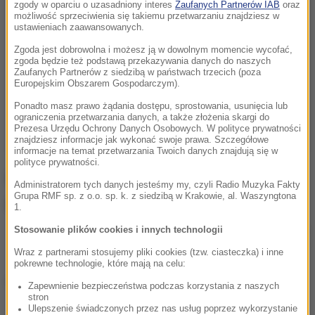
zgody w oparciu o uzasadniony interes
Zaufanych Partnerów IAB
oraz
możliwość sprzeciwienia się takiemu przetwarzaniu znajdziesz w
ustawieniach zaawansowanych.
Zgoda jest dobrowolna i możesz ją w dowolnym momencie wycofać,
zgoda będzie też podstawą przekazywania danych do naszych
Zaufanych Partnerów z siedzibą w państwach trzecich (poza
Europejskim Obszarem Gospodarczym).
Ponadto masz prawo żądania dostępu, sprostowania, usunięcia lub
ograniczenia przetwarzania danych, a także złożenia skargi do
Prezesa Urzędu Ochrony Danych Osobowych. W polityce prywatności
znajdziesz informacje jak wykonać swoje prawa. Szczegółowe
informacje na temat przetwarzania Twoich danych znajdują się w
polityce prywatności.
Administratorem tych danych jesteśmy my, czyli Radio Muzyka Fakty
Grupa RMF sp. z o.o. sp. k. z siedzibą w Krakowie, al. Waszyngtona
1.
Javier Mascherano podczas oficjalnego pożegnania z Barceloną na
Stosowanie plików cookies i innych technologii
Camp Nou
Wraz z partnerami stosujemy pliki cookies (tzw. ciasteczka) i inne
pokrewne technologie, które mają na celu:
(e)
Zapewnienie bezpieczeństwa podczas korzystania z naszych
stron
Ulepszenie świadczonych przez nas usług poprzez wykorzystanie