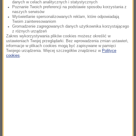
danych w celach analitycznych i statystycznych
Źródło: RMF FM/PAP
Poznanie Twoich preferencji na podstawie sposobu korzystania z
naszych serwisów
FC Barcelona
Wyświetlanie spersonalizowanych reklam, które odpowiadają
Tagi:
Twoim zainteresowaniom
Gromadzenie zagregowanych danych użytkownika korzystającego
z różnych urządzeń
chcesz widzieć więcej artykułów od RMF24?
dodaj w
Zakres wykorzystywania plików cookies możesz określić w
ustawieniach Twojej przeglądarki. Bez wprowadzenia zmian ustawień,
Google
informacje w plikach cookies mogą być zapisywane w pamięci
Twojego urządzenia. Więcej szczegółów znajdziesz w
Polityce
cookies
.