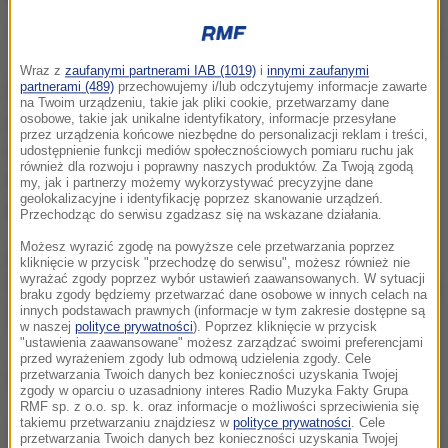
Javier Mascherano podczas oficjalnego pożegnania z Barceloną
na Camp Nou
Wraz z
zaufanymi partnerami IAB (1019)
i
innymi zaufanymi
partnerami (489)
przechowujemy i/lub odczytujemy informacje zawarte
Według medialnych doniesień, Mascherano
na Twoim urządzeniu, takie jak pliki cookie, przetwarzamy dane
zdecydował się na przeprowadzkę do Chin: miał
osobowe, takie jak unikalne identyfikatory, informacje przesyłane
przez urządzenia końcowe niezbędne do personalizacji reklam i treści,
dostać propozycję z klubu Hebei China Fortune.
udostępnienie funkcji mediów społecznościowych pomiaru ruchu jak
również dla rozwoju i poprawny naszych produktów. Za Twoją zgodą
Gazeta "Mundo Deportivo" napisała, że wartość
my, jak i partnerzy możemy wykorzystywać precyzyjne dane
geolokalizacyjne i identyfikację poprzez skanowanie urządzeń.
transferu sięgnie 10 mln euro.
Przechodząc do serwisu zgadzasz się na wskazane działania.
Możesz wyrazić zgodę na powyższe cele przetwarzania poprzez
Argentyńczyk trafił do Barcelony w 2010 roku z
kliknięcie w przycisk "przechodzę do serwisu", możesz również nie
wyrażać zgody poprzez wybór ustawień zaawansowanych. W sytuacji
Liverpoolu. Katalończycy zapłacili za niego wówczas
braku zgody będziemy przetwarzać dane osobowe w innych celach na
innych podstawach prawnych (informacje w tym zakresie dostępne są
22 mln euro.
w naszej
polityce prywatności
). Poprzez kliknięcie w przycisk
"ustawienia zaawansowane" możesz zarządzać swoimi preferencjami
przed wyrażeniem zgody lub odmową udzielenia zgody. Cele
Dalsza część artykułu pod materiałem video:
przetwarzania Twoich danych bez konieczności uzyskania Twojej
zgody w oparciu o uzasadniony interes Radio Muzyka Fakty Grupa
RMF sp. z o.o. sp. k. oraz informacje o możliwości sprzeciwienia się
takiemu przetwarzaniu znajdziesz w
polityce prywatności
. Cele
przetwarzania Twoich danych bez konieczności uzyskania Twojej