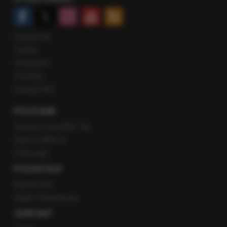
Facebook
Twitter
Instagram
YouTube
Kanały RSS
POLECANE
Gorąca Linia RMF FM
Staż w RMF24
Patronaty
POZOSTAŁE
Newsroom
Radio internetowe
KONTAKT