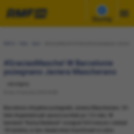
Słuchaj
RMF24
Fakty
Sport
#GraciasMasche! W Barcelonie pożegnano Javiera 
#GraciasMasche! W Barcelonie
pożegnano Javiera Mascherano
udostępnij
Środa, 24 stycznia 2018 (18:58)
Barcelona oficjalnie pożegnała Javiera Mascherano. 33-
letni Argentyńczyk opuszcza klub po 7,5 roku. W
barwach "Dumy Katalonii" rozegrał 334 mecze i zdobył
18 tytułów, w tym dwukrotnie triumfował w Lidze