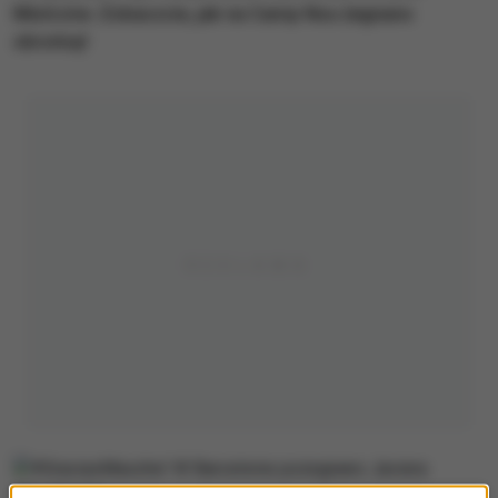
Mistrzów. Zobaczcie, jak na Camp Nou żegnano
obrońcę!