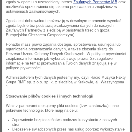
zgody w oparciu o uzasadniony interes
Zaufanych Partnerów IAB
oraz
możliwość sprzeciwienia się takiemu przetwarzaniu znajdziesz w
niekorzystna. Ma nadal intensywnie padać, być może
ustawieniach zaawansowanych.
nie uda się przez to przeprowadzić kwalifikacji. Na
Zgoda jest dobrowolna i możesz ją w dowolnym momencie wycofać,
razie nie podjęto decyzji o ich ewentualnym
zgoda będzie też podstawą przekazywania danych do naszych
Zaufanych Partnerów z siedzibą w państwach trzecich (poza
przeniesieniu na niedzielę. Możliwe jest nawet
Europejskim Obszarem Gospodarczym).
ustawienie na polach startowych na podstawie
Ponadto masz prawo żądania dostępu, sprostowania, usunięcia lub
ograniczenia przetwarzania danych, a także złożenia skargi do
wyników trzeciego treningu.
Prezesa Urzędu Ochrony Danych Osobowych. W polityce prywatności
znajdziesz informacje jak wykonać swoje prawa. Szczegółowe
informacje na temat przetwarzania Twoich danych znajdują się w
Piątkowy pierwszy trening wygrany przez Niemca
polityce prywatności.
Nico Rosberga z Mercedesa także przeprowadzono
Administratorem tych danych jesteśmy my, czyli Radio Muzyka Fakty
Grupa RMF sp. z o.o. sp. k. z siedzibą w Krakowie, al. Waszyngtona
przy padającym z przerwami deszczu. Temperatura
1.
powietrza wynosiła 25 st. C, asfaltu o jeden stopień
Stosowanie plików cookies i innych technologii
więcej. Tor w Teksasie momentami wysychał, ale po
Wraz z partnerami stosujemy pliki cookies (tzw. ciasteczka) i inne
chwili znowu zaczynało padać i był mokry.
pokrewne technologie, które mają na celu:
Zapewnienie bezpieczeństwa podczas korzystania z naszych
stron
W sobotę Rosberg zanotował dziewiąty rezultat, o
Ulepszenie świadczonych przez nas usług poprzez wykorzystanie