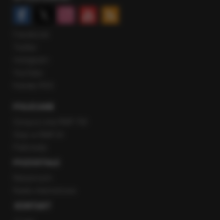
Facebook
Twitter
Instagram
YouTube
Kanały RSS
POLECANE
Gorąca Linia RMF FM
Staż w RMF24
Patronaty
POZOSTAŁE
Newsroom
Radio internetowe
KONTAKT