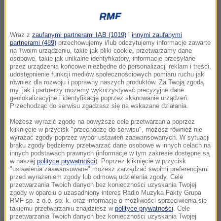
Wraz z
zaufanymi partnerami IAB (1019)
i
innymi zaufanymi
partnerami (489)
przechowujemy i/lub odczytujemy informacje zawarte
na Twoim urządzeniu, takie jak pliki cookie, przetwarzamy dane
osobowe, takie jak unikalne identyfikatory, informacje przesyłane
przez urządzenia końcowe niezbędne do personalizacji reklam i treści,
udostępnienie funkcji mediów społecznościowych pomiaru ruchu jak
również dla rozwoju i poprawny naszych produktów. Za Twoją zgodą
my, jak i partnerzy możemy wykorzystywać precyzyjne dane
geolokalizacyjne i identyfikację poprzez skanowanie urządzeń.
Przechodząc do serwisu zgadzasz się na wskazane działania.
Możesz wyrazić zgodę na powyższe cele przetwarzania poprzez
kliknięcie w przycisk "przechodzę do serwisu", możesz również nie
wyrażać zgody poprzez wybór ustawień zaawansowanych. W sytuacji
braku zgody będziemy przetwarzać dane osobowe w innych celach na
innych podstawach prawnych (informacje w tym zakresie dostępne są
w naszej
polityce prywatności
). Poprzez kliknięcie w przycisk
Trening odbył się w fatalnych warunkach
"ustawienia zaawansowane" możesz zarządzać swoimi preferencjami
atmosferycznych, przy padającym ulewnym deszczu
przed wyrażeniem zgody lub odmową udzielenia zgody. Cele
przetwarzania Twoich danych bez konieczności uzyskania Twojej
i bez udziału publiczności.
zgody w oparciu o uzasadniony interes Radio Muzyka Fakty Grupa
RMF sp. z o.o. sp. k. oraz informacje o możliwości sprzeciwienia się
takiemu przetwarzaniu znajdziesz w
polityce prywatności
. Cele
przetwarzania Twoich danych bez konieczności uzyskania Twojej
Prognoza na kolejne godziny jest także bardzo