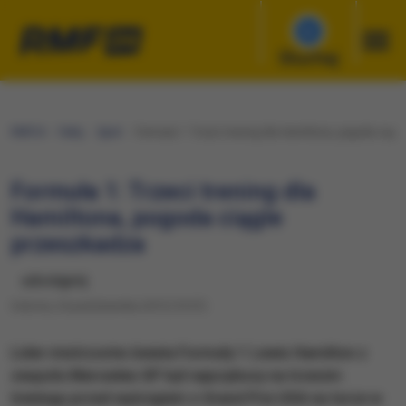
Słuchaj
RMF24
Fakty
Sport
Formuła 1: Trzeci trening dla Hamiltona, pogoda ciąg
Formuła 1: Trzeci trening dla
Hamiltona, pogoda ciągle
przeszkadza
udostępnij
Sobota, 24 października 2015 (19:57)
Lider mistrzostw świata Formuły 1 Lewis Hamilton z
zespołu Mercedes GP był najszybszy na trzecim
treningu przed wyścigiem o Grand Prix USA na torze w