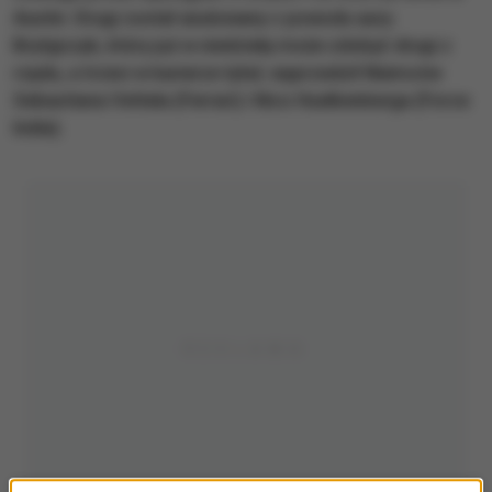
Austin. Drugi został anulowany z powodu aury.
Brytyjczyk, który już w niedzielę może zdobyć drugi z
rzędu, a trzeci w karierze tytuł, wyprzedził Niemców
Sebastiana Vettela (Ferrari) i Nico Huelkenberga (Force
India).