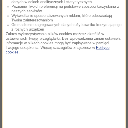
danych w celach analitycznych i statystycznych
prawie dwie sekundy gorszy od wyniku Hamiltona,
Poznanie Twoich preferencji na podstawie sposobu korzystania z
naszych serwisów
który jako jedyny w stawce 20 zawodników pokonał
Wyświetlanie spersonalizowanych reklam, które odpowiadają
okrążenie toru w czasie poniżej dwóch minut.
Twoim zainteresowaniom
Gromadzenie zagregowanych danych użytkownika korzystającego
z różnych urządzeń
Zakres wykorzystywania plików cookies możesz określić w
ustawieniach Twojej przeglądarki. Bez wprowadzenia zmian ustawień,
Źródło: RMF24/PAP
informacje w plikach cookies mogą być zapisywane w pamięci
Twojego urządzenia. Więcej szczegółów znajdziesz w
Polityce
Formuła 1
Tagi:
cookies
.
chcesz widzieć więcej artykułów od RMF24?
dodaj w
Google