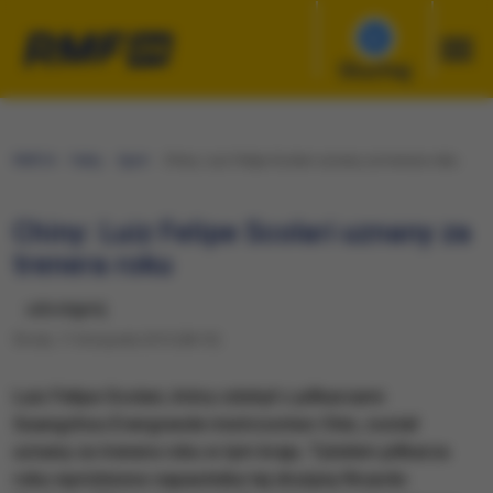
Słuchaj
RMF24
Fakty
Sport
Chiny: Luiz Felipe Scolari uznany za trenera roku
Chiny: Luiz Felipe Scolari uznany za
trenera roku
udostępnij
Środa, 11 listopada 2015 (08:10)
Luiz Felipe Scolari, który zdobył z piłkarzami
Guangzhou Evergrande mistrzostwo Chin, został
uznany za trenera roku w tym kraju. Tytułem piłkarza
roku wyróżniono napastnika tej drużyny Ricardo