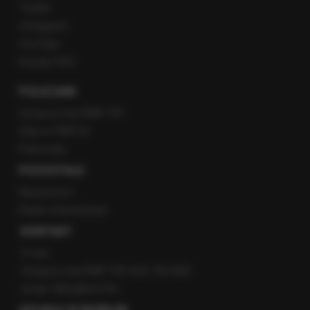
Twitter
Instagram
YouTube
Kanały RSS
POLECANE
Gorąca Linia RMF FM
Staż w RMF24
Patronaty
POZOSTAŁE
Newsroom
Radio internetowe
KONTAKT
O nas
Gorąca Linia RMF FM: 600 700 800
email: fakty@rmf.fm