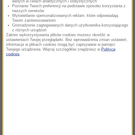
danych w celach analitycznych i statystycznych
Poznanie Twoich preferencji na podstawie sposobu korzystania z
naszych serwisów
Wyświetlanie spersonalizowanych reklam, które odpowiadają
chcesz widzieć więcej artykułów od RMF24?
dodaj w
Twoim zainteresowaniom
Google
Gromadzenie zagregowanych danych użytkownika korzystającego
z różnych urządzeń
Zakres wykorzystywania plików cookies możesz określić w
ustawieniach Twojej przeglądarki. Bez wprowadzenia zmian ustawień,
informacje w plikach cookies mogą być zapisywane w pamięci
Twojego urządzenia. Więcej szczegółów znajdziesz w
Polityce
cookies
.