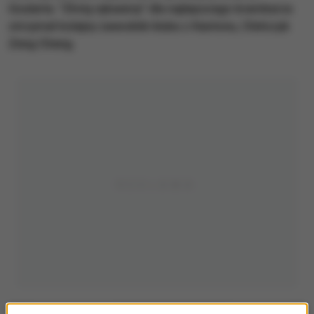
Goularta. "Złotą rękawicę" dla najlepszego bramkarza
otrzymał kolejny zawodnik klubu z Kantonu, Chińczyk
Zeng Cheng.