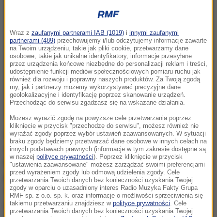
Wraz z
zaufanymi partnerami IAB (1019)
i
innymi zaufanymi
partnerami (489)
przechowujemy i/lub odczytujemy informacje zawarte
na Twoim urządzeniu, takie jak pliki cookie, przetwarzamy dane
osobowe, takie jak unikalne identyfikatory, informacje przesyłane
przez urządzenia końcowe niezbędne do personalizacji reklam i treści,
udostępnienie funkcji mediów społecznościowych pomiaru ruchu jak
również dla rozwoju i poprawny naszych produktów. Za Twoją zgodą
my, jak i partnerzy możemy wykorzystywać precyzyjne dane
geolokalizacyjne i identyfikację poprzez skanowanie urządzeń.
Przechodząc do serwisu zgadzasz się na wskazane działania.
Możesz wyrazić zgodę na powyższe cele przetwarzania poprzez
kliknięcie w przycisk "przechodzę do serwisu", możesz również nie
Luiz Felipe Scolari objął ekipę Evergrande w połowie
wyrażać zgody poprzez wybór ustawień zaawansowanych. W sytuacji
braku zgody będziemy przetwarzać dane osobowe w innych celach na
sezonu, zastępując Włocha Fabio Cannavaro. Pod
innych podstawach prawnych (informacje w tym zakresie dostępne są
w naszej
polityce prywatności
). Poprzez kliknięcie w przycisk
kierunkiem Brazylijczyka zespół z Kantonu sięgnął po
"ustawienia zaawansowane" możesz zarządzać swoimi preferencjami
przed wyrażeniem zgody lub odmową udzielenia zgody. Cele
piątą z rzędu koronę mistrzowską (sezon zakończył
przetwarzania Twoich danych bez konieczności uzyskania Twojej
zgody w oparciu o uzasadniony interes Radio Muzyka Fakty Grupa
się 31 października), a także awansował do finału
RMF sp. z o.o. sp. k. oraz informacje o możliwości sprzeciwienia się
azjatyckiej Ligi Mistrzów. W minioną sobotę w
takiemu przetwarzaniu znajdziesz w
polityce prywatności
. Cele
przetwarzania Twoich danych bez konieczności uzyskania Twojej