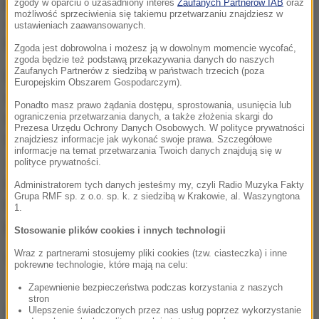
pierwszym meczu finałowym podopieczni Scolariego
zgody w oparciu o uzasadniony interes
Zaufanych Partnerów IAB
oraz
możliwość sprzeciwienia się takiemu przetwarzaniu znajdziesz w
zremisowali w Dubaju z Al-Ahly 0:0. Rewanż - 21
ustawieniach zaawansowanych.
listopada.
Zgoda jest dobrowolna i możesz ją w dowolnym momencie wycofać,
zgoda będzie też podstawą przekazywania danych do naszych
Zaufanych Partnerów z siedzibą w państwach trzecich (poza
Luiz Felipe Scolari dwukrotnie pełnił funkcję
Europejskim Obszarem Gospodarczym).
selekcjonera reprezentacji Brazylii. W 2002 roku
Ponadto masz prawo żądania dostępu, sprostowania, usunięcia lub
wywalczył z "Canarinhos" mistrzostwo świata w
ograniczenia przetwarzania danych, a także złożenia skargi do
Prezesa Urzędu Ochrony Danych Osobowych. W polityce prywatności
turnieju organizowanym w Korei Południowej i w
znajdziesz informacje jak wykonać swoje prawa. Szczegółowe
informacje na temat przetwarzania Twoich danych znajdują się w
Japonii, a przed rokiem na brazylijskich boiskach
polityce prywatności.
zajął z drużyną gospodarzy dopiero czwarte
Administratorem tych danych jesteśmy my, czyli Radio Muzyka Fakty
Grupa RMF sp. z o.o. sp. k. z siedzibą w Krakowie, al. Waszyngtona
miejsce, ponosząc w ostatnich meczach bolesne
1.
porażki z Niemcami 1:7 i Holandią 0:3.
Stosowanie plików cookies i innych technologii
Wraz z partnerami stosujemy pliki cookies (tzw. ciasteczka) i inne
(mn)
pokrewne technologie, które mają na celu:
Zapewnienie bezpieczeństwa podczas korzystania z naszych
stron
Źródło: RMF24/PAP
Ulepszenie świadczonych przez nas usług poprzez wykorzystanie