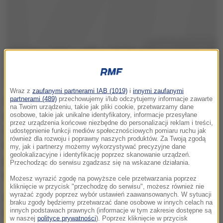
Wraz z
zaufanymi partnerami IAB (1019)
i
innymi zaufanymi
partnerami (489)
przechowujemy i/lub odczytujemy informacje zawarte
Obaj trenerzy postanowili dać odpocząć
na Twoim urządzeniu, takie jak pliki cookie, przetwarzamy dane
największym gwiazdom. W składzie Belgii zabrakło
osobowe, takie jak unikalne identyfikatory, informacje przesyłane
przez urządzenia końcowe niezbędne do personalizacji reklam i treści,
m.in. Romelu Lukaku, Edena Hazarda i Kevina de
udostępnienie funkcji mediów społecznościowych pomiaru ruchu jak
również dla rozwoju i poprawny naszych produktów. Za Twoją zgodą
Bruyne. Anglia natomiast musiała sobie radzić bez
my, jak i partnerzy możemy wykorzystywać precyzyjne dane
geolokalizacyjne i identyfikację poprzez skanowanie urządzeń.
prowadzącego w klasyfikacji strzelców Harry'ego
Przechodząc do serwisu zgadzasz się na wskazane działania.
Kane'a i Raheema Sterlinga.
Możesz wyrazić zgodę na powyższe cele przetwarzania poprzez
kliknięcie w przycisk "przechodzę do serwisu", możesz również nie
wyrażać zgody poprzez wybór ustawień zaawansowanych. W sytuacji
Pierwsze minuty gry to zdecydowana przewaga
braku zgody będziemy przetwarzać dane osobowe w innych celach na
innych podstawach prawnych (informacje w tym zakresie dostępne są
Belgii. Bardzo mocnym uderzeniem popisał się
w naszej
polityce prywatności
). Poprzez kliknięcie w przycisk