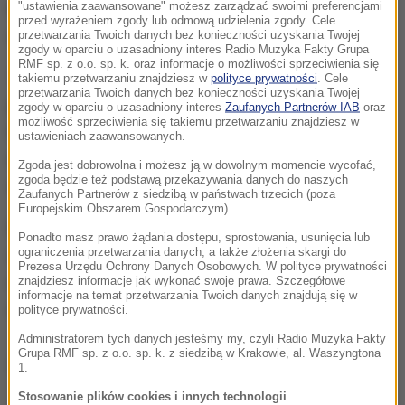
"ustawienia zaawansowane" możesz zarządzać swoimi preferencjami
Nacer Chadli, ale Jordan Pickford był dobrze
przed wyrażeniem zgody lub odmową udzielenia zgody. Cele
ustawiony i sparował strzał na rzut rożny.
przetwarzania Twoich danych bez konieczności uzyskania Twojej
zgody w oparciu o uzasadniony interes Radio Muzyka Fakty Grupa
RMF sp. z o.o. sp. k. oraz informacje o możliwości sprzeciwienia się
Tuż po tej akcji doszło do kolejnego zamieszania w
takiemu przetwarzaniu znajdziesz w
polityce prywatności
. Cele
przetwarzania Twoich danych bez konieczności uzyskania Twojej
polu karnym Anglików. Futbolówkę zgrał głową
zgody w oparciu o uzasadniony interes
Zaufanych Partnerów IAB
oraz
możliwość sprzeciwienia się takiemu przetwarzaniu znajdziesz w
Fellaini, strzał próbował oddać Michy Batshuayi, piłki
ustawieniach zaawansowanych.
nie złapała bramkarz i Gary Cahill musiał ją wybijać
Zgoda jest dobrowolna i możesz ją w dowolnym momencie wycofać,
zgoda będzie też podstawą przekazywania danych do naszych
wślizgiem z linii bramkowej.
Zaufanych Partnerów z siedzibą w państwach trzecich (poza
Europejskim Obszarem Gospodarczym).
Druga połowa zaczęła się od bramki Belgów. Na
Ponadto masz prawo żądania dostępu, sprostowania, usunięcia lub
ograniczenia przetwarzania danych, a także złożenia skargi do
uderzenie z rogu pola karnego zdecydował się
Prezesa Urzędu Ochrony Danych Osobowych. W polityce prywatności
Andan Januzaj. Uderzył z taką siłą, że nie dał szans
znajdziesz informacje jak wykonać swoje prawa. Szczegółowe
informacje na temat przetwarzania Twoich danych znajdują się w
na skuteczną interwencję Pickfordowi.
polityce prywatności.
Administratorem tych danych jesteśmy my, czyli Radio Muzyka Fakty
Grupa RMF sp. z o.o. sp. k. z siedzibą w Krakowie, al. Waszyngtona
Dalsza część artykułu pod materiałem video:
1.
Stosowanie plików cookies i innych technologii