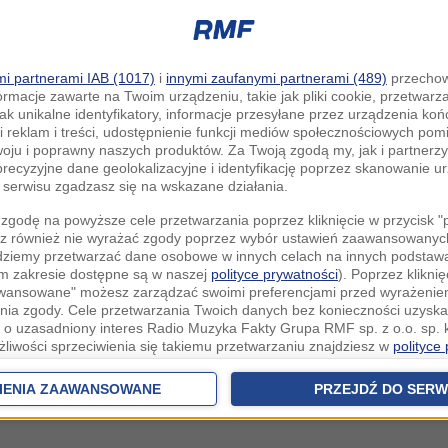
i partnerami IAB (1017)
i
innymi zaufanymi partnerami (489)
przechow
ormacje zawarte na Twoim urządzeniu, takie jak pliki cookie, przetwar
jak unikalne identyfikatory, informacje przesyłane przez urządzenia k
i reklam i treści, udostępnienie funkcji mediów społecznościowych pom
woju i poprawny naszych produktów. Za Twoją zgodą my, jak i partner
recyzyjne dane geolokalizacyjne i identyfikację poprzez skanowanie u
serwisu zgadzasz się na wskazane działania.
zgodę na powyższe cele przetwarzania poprzez kliknięcie w przycisk 
z również nie wyrażać zgody poprzez wybór ustawień zaawansowanych
dziemy przetwarzać dane osobowe w innych celach na innych podsta
ym zakresie dostępne są w naszej
polityce prywatności
). Poprzez kliknię
awansowane" możesz zarządzać swoimi preferencjami przed wyrażenie
ia zgody. Cele przetwarzania Twoich danych bez konieczności uzyska
 o uzasadniony interes Radio Muzyka Fakty Grupa RMF sp. z o.o. sp. k
żliwości sprzeciwienia się takiemu przetwarzaniu znajdziesz w
polityce
nia Twoich danych bez konieczności uzyskania Twojej zgody w oparci
ch Partnerów IAB
oraz możliwość sprzeciwienia się takiemu przetwarza
IENIA ZAAWANSOWANE
PRZEJDŹ DO SERW
aawansowanych.
rowolna i możesz ją w dowolnym momencie wycofać, zgoda będzie też