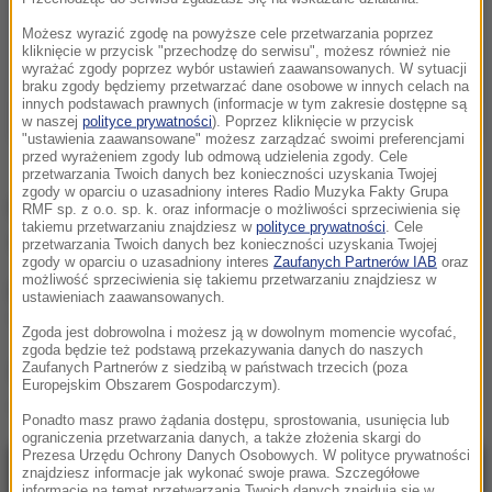
Możesz wyrazić zgodę na powyższe cele przetwarzania poprzez
kliknięcie w przycisk "przechodzę do serwisu", możesz również nie
wyrażać zgody poprzez wybór ustawień zaawansowanych. W sytuacji
braku zgody będziemy przetwarzać dane osobowe w innych celach na
innych podstawach prawnych (informacje w tym zakresie dostępne są
w naszej
polityce prywatności
). Poprzez kliknięcie w przycisk
"ustawienia zaawansowane" możesz zarządzać swoimi preferencjami
przed wyrażeniem zgody lub odmową udzielenia zgody. Cele
przetwarzania Twoich danych bez konieczności uzyskania Twojej
zgody w oparciu o uzasadniony interes Radio Muzyka Fakty Grupa
Rada rodzinnego miasteczka aktora chce go w ten
RMF sp. z o.o. sp. k. oraz informacje o możliwości sprzeciwienia się
takiemu przetwarzaniu znajdziesz w
polityce prywatności
. Cele
sposób uhonorować.
przetwarzania Twoich danych bez konieczności uzyskania Twojej
zgody w oparciu o uzasadniony interes
Zaufanych Partnerów IAB
oraz
możliwość sprzeciwienia się takiemu przetwarzaniu znajdziesz w
DeVito znany jest z ról w takich produkcjach jak
ustawieniach zaawansowanych.
"Junior" czy "Powrót Batmana".
Zgoda jest dobrowolna i możesz ją w dowolnym momencie wycofać,
zgoda będzie też podstawą przekazywania danych do naszych
Zaufanych Partnerów z siedzibą w państwach trzecich (poza
Źródło: Associated Press/x-news
Europejskim Obszarem Gospodarczym).
aktor
Tagi:
Ponadto masz prawo żądania dostępu, sprostowania, usunięcia lub
ograniczenia przetwarzania danych, a także złożenia skargi do
Prezesa Urzędu Ochrony Danych Osobowych. W polityce prywatności
znajdziesz informacje jak wykonać swoje prawa. Szczegółowe
NAJNOWSZE
informacje na temat przetwarzania Twoich danych znajdują się w