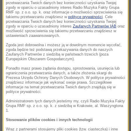
przetwarzania Twoich danych bez konieczności uzyskania Twojej
zgody w oparciu o uzasadniony interes Radio Muzyka Fakty Grupa
RMF sp. z o.o. sp. k. oraz informacje o możliwości sprzeciwienia się
takiemu przetwarzaniu znajdziesz w
polityce prywatności
. Cele
przetwarzania Twoich danych bez konieczności uzyskania Twojej
zgody w oparciu o uzasadniony interes
Zaufanych Partnerów IAB
oraz
możliwość sprzeciwienia się takiemu przetwarzaniu znajdziesz w
ustawieniach zaawansowanych.
Zgoda jest dobrowolna i możesz ją w dowolnym momencie wycofać,
zgoda będzie też podstawą przekazywania danych do naszych
Zaufanych Partnerów z siedzibą w państwach trzecich (poza
Europejskim Obszarem Gospodarczym).
Po ponad sześciu latach intensywnego śledztwa do
Ponadto masz prawo żądania dostępu, sprostowania, usunięcia lub
sądu trafił akt oskarżenia przeciwko grupie
ograniczenia przetwarzania danych, a także złożenia skargi do
Prezesa Urzędu Ochrony Danych Osobowych. W polityce prywatności
przestępczej, która miała wyłudzać odszkodowania
znajdziesz informacje jak wykonać swoje prawa. Szczegółowe
informacje na temat przetwarzania Twoich danych znajdują się w
komunikacyjne na ogromną skalę. Według ustaleń
polityce prywatności.
śledczych
straty firm ubezpieczeniowych sięgają
Administratorem tych danych jesteśmy my, czyli Radio Muzyka Fakty
ponad 20 milionów złotych.
Grupa RMF sp. z o.o. sp. k. z siedzibą w Krakowie, al. Waszyngtona
1.
Jak poinformowała rzeczniczka mazowieckiej
Stosowanie plików cookies i innych technologii
policji, podinsp. Katarzyna Kucharska,
było to
Wraz z partnerami stosujemy pliki cookies (tzw. ciasteczka) i inne