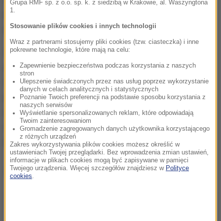
dźwięków pod wodą oraz stanowiska poświęcone
Grupa RMF sp. z o.o. sp. k. z siedzibą w Krakowie, al. Waszyngtona
1.
bursztynowi i zjawiskom zachodzącym w Morzu
Stosowanie plików cookies i innych technologii
Bałtyckim.
Wraz z partnerami stosujemy pliki cookies (tzw. ciasteczka) i inne
pokrewne technologie, które mają na celu:
4 lipca do gdyńskiej mariny powróci Dzień Zdrowia
Zapewnienie bezpieczeństwa podczas korzystania z naszych
organizowany wspólnie z Gdyńskim Centrum
stron
Zdrowia
. Tegoroczna edycja poświęcona będzie
Ulepszenie świadczonych przez nas usług poprzez wykorzystanie
danych w celach analitycznych i statystycznych
profilaktyce chorób skóry oraz ochronie
Poznanie Twoich preferencji na podstawie sposobu korzystania z
naszych serwisów
przeciwsłonecznej. Każdy zainteresowany będzie
Wyświetlanie spersonalizowanych reklam, które odpowiadają
Twoim zainteresowaniom
mógł bezpłatnie skorzystać z konsultacji i badań
Gromadzenie zagregowanych danych użytkownika korzystającego
z różnych urządzeń
prowadzonych przez specjalistów.
Zakres wykorzystywania plików cookies możesz określić w
ustawieniach Twojej przeglądarki. Bez wprowadzenia zmian ustawień,
informacje w plikach cookies mogą być zapisywane w pamięci
Twojego urządzenia. Więcej szczegółów znajdziesz w
Polityce
Dalsza część artykułu pod materiałem video:
cookies
.