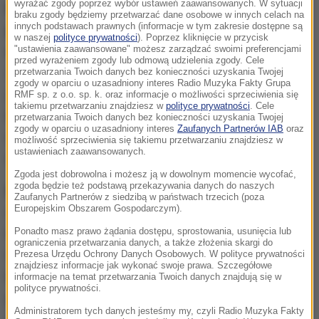
wyrażać zgody poprzez wybór ustawień zaawansowanych. W sytuacji
Między 20 a 30 czerwca marina stanie się także
braku zgody będziemy przetwarzać dane osobowe w innych celach na
innych podstawach prawnych (informacje w tym zakresie dostępne są
przestrzenią dla wystawy fotograficznej "Ślady na
w naszej
polityce prywatności
). Poprzez kliknięcie w przycisk
"ustawienia zaawansowane" możesz zarządzać swoimi preferencjami
wodzie"
, przygotowanej przez Fundację MARE.
przed wyrażeniem zgody lub odmową udzielenia zgody. Cele
Zdjęcia pokażą zarówno piękno morskiej przyrody,
przetwarzania Twoich danych bez konieczności uzyskania Twojej
zgody w oparciu o uzasadniony interes Radio Muzyka Fakty Grupa
jak i wyzwania związane z ochroną środowiska
RMF sp. z o.o. sp. k. oraz informacje o możliwości sprzeciwienia się
takiemu przetwarzaniu znajdziesz w
polityce prywatności
. Cele
Bałtyku. Pod koniec miesiąca fundacja zorganizuje
przetwarzania Twoich danych bez konieczności uzyskania Twojej
zgody w oparciu o uzasadniony interes
Zaufanych Partnerów IAB
oraz
również specjalne warsztaty edukacyjne dla dzieci i
możliwość sprzeciwienia się takiemu przetwarzaniu znajdziesz w
ustawieniach zaawansowanych.
młodzieży.
Zgoda jest dobrowolna i możesz ją w dowolnym momencie wycofać,
zgoda będzie też podstawą przekazywania danych do naszych
Miłośnicy nauki i eksperymentów
będą mogli
Zaufanych Partnerów z siedzibą w państwach trzecich (poza
Europejskim Obszarem Gospodarczym).
odwiedzić interaktywną strefę przygotowaną przez
Ponadto masz prawo żądania dostępu, sprostowania, usunięcia lub
Koło Naukowe Oceanografii Operacyjnej
ograniczenia przetwarzania danych, a także złożenia skargi do
Uniwersytetu Gdańskiego. Na uczestników czekać
Prezesa Urzędu Ochrony Danych Osobowych. W polityce prywatności
znajdziesz informacje jak wykonać swoje prawa. Szczegółowe
będą m.in. falinator prezentujący proces
informacje na temat przetwarzania Twoich danych znajdują się w
polityce prywatności.
powstawania fal, hydrofon umożliwiający słuchanie
Administratorem tych danych jesteśmy my, czyli Radio Muzyka Fakty