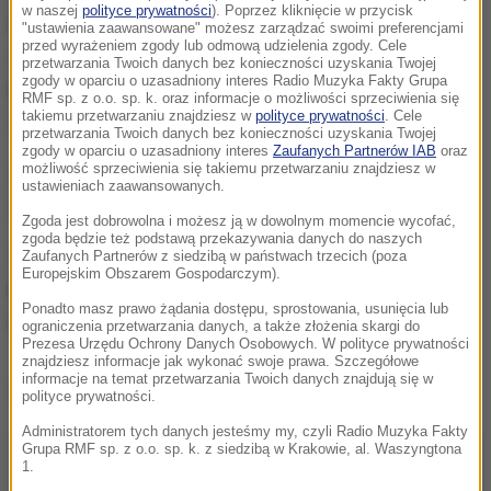
w naszej
polityce prywatności
). Poprzez kliknięcie w przycisk
które mogłyby być w środku. Pomógł im w tym
"ustawienia zaawansowane" możesz zarządzać swoimi preferencjami
przed wyrażeniem zgody lub odmową udzielenia zgody. Cele
mężczyzna z budynku obok. Budzili śpiących ludzi.
przetwarzania Twoich danych bez konieczności uzyskania Twojej
zgody w oparciu o uzasadniony interes Radio Muzyka Fakty Grupa
Policjanci ewakuowali 10 osób
, w tym troje dzieci.
RMF sp. z o.o. sp. k. oraz informacje o możliwości sprzeciwienia się
takiemu przetwarzaniu znajdziesz w
polityce prywatności
. Cele
Zaalarmowali straż pożarną.
przetwarzania Twoich danych bez konieczności uzyskania Twojej
zgody w oparciu o uzasadniony interes
Zaufanych Partnerów IAB
oraz
możliwość sprzeciwienia się takiemu przetwarzaniu znajdziesz w
Z budynku przy ul. Matejki mieszkańcy ewakuowali
ustawieniach zaawansowanych.
się sami, jeszcze przed przybyciem służb.
Zgoda jest dobrowolna i możesz ją w dowolnym momencie wycofać,
zgoda będzie też podstawą przekazywania danych do naszych
Straty w wyniku pożaru willi przy ul. Piłsudskiego
Zaufanych Partnerów z siedzibą w państwach trzecich (poza
Europejskim Obszarem Gospodarczym).
będą milionowe
, natomiast te w kamienicy przy ul.
Ponadto masz prawo żądania dostępu, sprostowania, usunięcia lub
Matejki oszacowano na ponad 100 tys. zł.
ograniczenia przetwarzania danych, a także złożenia skargi do
Prezesa Urzędu Ochrony Danych Osobowych. W polityce prywatności
znajdziesz informacje jak wykonać swoje prawa. Szczegółowe
informacje na temat przetwarzania Twoich danych znajdują się w
Dalsza część artykułu pod materiałem video:
polityce prywatności.
Administratorem tych danych jesteśmy my, czyli Radio Muzyka Fakty
Grupa RMF sp. z o.o. sp. k. z siedzibą w Krakowie, al. Waszyngtona
1.