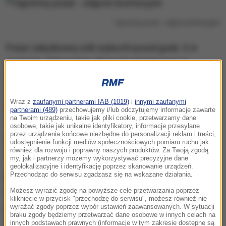
Ogromny pożar - zdjęcie ilustracyjne
Pożar zabytkowej willi wybuchł przed godz. 6 w
niedzielę, 27 kwietnia. Płonął budynek przy ul.
Piłsudskiego 43 w Koszalinie (woj.
zachodniopomorskie), w którym mieściło się
Wraz z
zaufanymi partnerami IAB (1019)
i
innymi zaufanymi
niepubliczne przedszkole i były lokale do wynajęcia.
partnerami (489)
przechowujemy i/lub odczytujemy informacje zawarte
na Twoim urządzeniu, takie jak pliki cookie, przetwarzamy dane
Tego samego poranka do pożaru doszło także na
osobowe, takie jak unikalne identyfikatory, informacje przesyłane
przez urządzenia końcowe niezbędne do personalizacji reklam i treści,
klatce schodowej kamienicy znajdującej się
udostępnienie funkcji mediów społecznościowych pomiaru ruchu jak
również dla rozwoju i poprawny naszych produktów. Za Twoją zgodą
nieopodal, przy ul. Matejki.
my, jak i partnerzy możemy wykorzystywać precyzyjne dane
geolokalizacyjne i identyfikację poprzez skanowanie urządzeń.
Przechodząc do serwisu zgadzasz się na wskazane działania.
Dym wydobywający się z budynku przy ul.
Piłsudskiego zauważył przejeżdżający rankiem
Możesz wyrazić zgodę na powyższe cele przetwarzania poprzez
kliknięcie w przycisk "przechodzę do serwisu", możesz również nie
patrol policji. Funkcjonariusze zatrzymali się i ruszyli
wyrażać zgody poprzez wybór ustawień zaawansowanych. W sytuacji
braku zgody będziemy przetwarzać dane osobowe w innych celach na
do budynku w poszukiwaniu ewentualnych osób,
innych podstawach prawnych (informacje w tym zakresie dostępne są