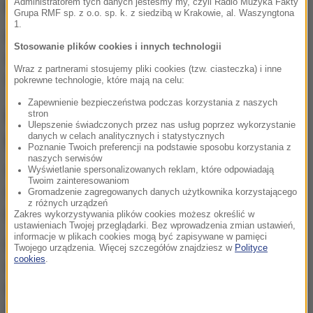
płody ludzkie
.
Administratorem tych danych jesteśmy my, czyli Radio Muzyka Fakty
Grupa RMF sp. z o.o. sp. k. z siedzibą w Krakowie, al. Waszyngtona
1.
Kobieta powiedziała prokuratorom, że
sama
Stosowanie plików cookies i innych technologii
zakopała płody
. Zostanie jej wyznaczony obrońca z
Wraz z partnerami stosujemy pliki cookies (tzw. ciasteczka) i inne
urzędu.
pokrewne technologie, które mają na celu:
Zapewnienie bezpieczeństwa podczas korzystania z naszych
Prace mogą potrwać nawet do
stron
Ulepszenie świadczonych przez nas usług poprzez wykorzystanie
poniedziałku
danych w celach analitycznych i statystycznych
Poznanie Twoich preferencji na podstawie sposobu korzystania z
naszych serwisów
Służby cały czas przekopują teren, na którym
Wyświetlanie spersonalizowanych reklam, które odpowiadają
Twoim zainteresowaniom
odnaleziono płody. Prace zakończą się
Gromadzenie zagregowanych danych użytkownika korzystającego
z różnych urządzeń
prawdopodobnie dopiero w poniedziałek.
Zakres wykorzystywania plików cookies możesz określić w
ustawieniach Twojej przeglądarki. Bez wprowadzenia zmian ustawień,
informacje w plikach cookies mogą być zapisywane w pamięci
Na razie nie ma dowodów, by ktoś pomagał kobiecie
Twojego urządzenia. Więcej szczegółów znajdziesz w
Polityce
cookies
.
w zakopywaniu płodów. Śledczy w tej chwili nie
podejrzewają też, że płody mogły być zakopywane w
innym miejscu niż przeszukiwana posesja.