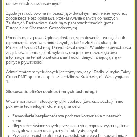
ustawieniach zaawansowanych.
Zgoda jest dobrowolna i możesz ją w dowolnym momencie wycofać,
Nowością jest wagon do Kopru - pasażerowie, którzy
zgoda będzie też podstawą przekazywania danych do naszych
Zaufanych Partnerów z siedzibą w państwach trzecich (poza
będą chcieli dotrzeć do największego miasta
Europejskim Obszarem Gospodarczym).
słoweńskiego wybrzeża, będą mieli taką możliwość.
Ponadto masz prawo żądania dostępu, sprostowania, usunięcia lub
ograniczenia przetwarzania danych, a także złożenia skargi do
Na stacji w Lublanie od pociągu Adriatic Express
Prezesa Urzędu Ochrony Danych Osobowych. W polityce prywatności
znajdziesz informacje jak wykonać swoje prawa. Szczegółowe
zostanie odłączona grupa wagonów, która
informacje na temat przetwarzania Twoich danych znajdują się w
polityce prywatności.
bezpośrednio pojedzie do Kopru. Więcej informacji
Administratorem tych danych jesteśmy my, czyli Radio Muzyka Fakty
na ten temat można znaleźć
TUTAJ
.
Grupa RMF sp. z o.o. sp. k. z siedzibą w Krakowie, al. Waszyngtona
1.
Nowości w siatce Pendolino
Stosowanie plików cookies i innych technologii
Wraz z partnerami stosujemy pliki cookies (tzw. ciasteczka) i inne
Nowością w sezonie wakacyjnym będzie
pokrewne technologie, które mają na celu:
bezpośrednie połączenie EIP z Bielska-Białej aż do
Zapewnienie bezpieczeństwa podczas korzystania z naszych
stron
Ustki, łączące miasta partnerskie pociągiem o
Ulepszenie świadczonych przez nas usług poprzez wykorzystanie
danych w celach analitycznych i statystycznych
najwyższym standardzie. Dzięki wydłużeniu relacji z
Poznanie Twoich preferencji na podstawie sposobu korzystania z