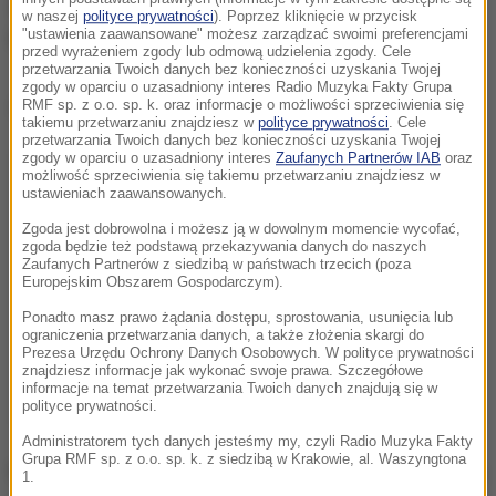
Zjednoczonych
. Jednostki przepłyną wzdłuż
w naszej
polityce prywatności
). Poprzez kliknięcie w przycisk
"ustawienia zaawansowane" możesz zarządzać swoimi preferencjami
Manhattanu, obok Statuły Wolności.
przed wyrażeniem zgody lub odmową udzielenia zgody. Cele
przetwarzania Twoich danych bez konieczności uzyskania Twojej
zgody w oparciu o uzasadniony interes Radio Muzyka Fakty Grupa
Dalsza część artykułu pod materiałem video:
RMF sp. z o.o. sp. k. oraz informacje o możliwości sprzeciwienia się
takiemu przetwarzaniu znajdziesz w
polityce prywatności
. Cele
przetwarzania Twoich danych bez konieczności uzyskania Twojej
zgody w oparciu o uzasadniony interes
Zaufanych Partnerów IAB
oraz
możliwość sprzeciwienia się takiemu przetwarzaniu znajdziesz w
ustawieniach zaawansowanych.
Zgoda jest dobrowolna i możesz ją w dowolnym momencie wycofać,
zgoda będzie też podstawą przekazywania danych do naszych
Zaufanych Partnerów z siedzibą w państwach trzecich (poza
Europejskim Obszarem Gospodarczym).
Ponadto masz prawo żądania dostępu, sprostowania, usunięcia lub
ograniczenia przetwarzania danych, a także złożenia skargi do
Prezesa Urzędu Ochrony Danych Osobowych. W polityce prywatności
znajdziesz informacje jak wykonać swoje prawa. Szczegółowe
informacje na temat przetwarzania Twoich danych znajdują się w
polityce prywatności.
Administratorem tych danych jesteśmy my, czyli Radio Muzyka Fakty
Grupa RMF sp. z o.o. sp. k. z siedzibą w Krakowie, al. Waszyngtona
Na razie, jak ustalił nasz dziennikarz, prowadzone są
1.