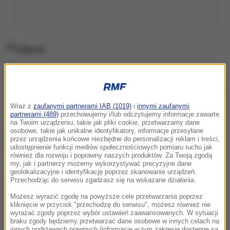
Najnowsze informacje z kraju i ze świata
znajdziesz na
stronie głównej RMF24.pl
. Bądź na
bieżąco.
Wraz z
zaufanymi partnerami IAB (1019)
i
innymi zaufanymi
partnerami (489)
przechowujemy i/lub odczytujemy informacje zawarte
na Twoim urządzeniu, takie jak pliki cookie, przetwarzamy dane
Amerykański korespondent RMF FM dowiedział się,
osobowe, takie jak unikalne identyfikatory, informacje przesyłane
przez urządzenia końcowe niezbędne do personalizacji reklam i treści,
że prezydent już w lipcu może polecieć do Nowego
udostępnienie funkcji mediów społecznościowych pomiaru ruchu jak
również dla rozwoju i poprawny naszych produktów. Za Twoją zgodą
Jorku.
my, jak i partnerzy możemy wykorzystywać precyzyjne dane
geolokalizacyjne i identyfikację poprzez skanowanie urządzeń.
Przechodząc do serwisu zgadzasz się na wskazane działania.
Karol Nawrocki 4 lipca
może wejść na pokład
Daru
Możesz wyrazić zgodę na powyższe cele przetwarzania poprzez
Młodzieży
i wziąć udział w paradzie żaglowców z
kliknięcie w przycisk "przechodzę do serwisu", możesz również nie
wyrażać zgody poprzez wybór ustawień zaawansowanych. W sytuacji
okazji 250. urodzin Stanów
braku zgody będziemy przetwarzać dane osobowe w innych celach na
innych podstawach prawnych (informacje w tym zakresie dostępne są