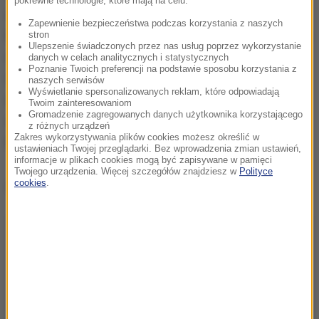
pokrewne technologie, które mają na celu:
zasługi dla rozwoju samorządu terytorialnego w
Zapewnienie bezpieczeństwa podczas korzystania z naszych
Polsce, za osiągnięcia w podejmowanej z pożytkiem
stron
Ulepszenie świadczonych przez nas usług poprzez wykorzystanie
dla kraju pracy zawodowej i społecznej), Krzyżem
danych w celach analitycznych i statystycznych
Poznanie Twoich preferencji na podstawie sposobu korzystania z
Oficerskim Orderu Odrodzenia Polski (w 2005r., za
naszych serwisów
Wyświetlanie spersonalizowanych reklam, które odpowiadają
wybitne zasługi w działalności samorządowej i
Twoim zainteresowaniom
Gromadzenie zagregowanych danych użytkownika korzystającego
społecznej), Tytułem doktora honoris causa
z różnych urządzeń
Zakres wykorzystywania plików cookies możesz określić w
Politechniki Rzeszowskiej (w 2017 r.).
ustawieniach Twojej przeglądarki. Bez wprowadzenia zmian ustawień,
informacje w plikach cookies mogą być zapisywane w pamięci
Twojego urządzenia. Więcej szczegółów znajdziesz w
Polityce
cookies
.
Dalsza część artykułu pod materiałem video: