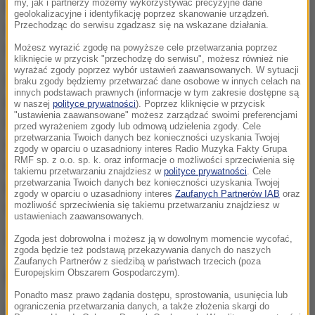
my, jak i partnerzy możemy wykorzystywać precyzyjne dane
Kostrzyna. Opuściła już placówkę. Policjanci
geolokalizacyjne i identyfikację poprzez skanowanie urządzeń.
sporządzili w tej sprawie notatkę i przekazali sprawę
Przechodząc do serwisu zgadzasz się na wskazane działania.
do Sądu Rodzinnego i Nieletnich.
Możesz wyrazić zgodę na powyższe cele przetwarzania poprzez
kliknięcie w przycisk "przechodzę do serwisu", możesz również nie
wyrażać zgody poprzez wybór ustawień zaawansowanych. W sytuacji
Sylwestrowa noc była bardzo pracowita dla
braku zgody będziemy przetwarzać dane osobowe w innych celach na
innych podstawach prawnych (informacje w tym zakresie dostępne są
personelu Szpitalnego Oddziału Ratunkowego w
w naszej
polityce prywatności
). Poprzez kliknięcie w przycisk
"ustawienia zaawansowane" możesz zarządzać swoimi preferencjami
Wielkopolskim Centrum Pediatrii. W związku z
przed wyrażeniem zgody lub odmową udzielenia zgody. Cele
przetwarzania Twoich danych bez konieczności uzyskania Twojej
sezonem infekcyjnym w ciągu doby przyjęto 175
zgody w oparciu o uzasadniony interes Radio Muzyka Fakty Grupa
RMF sp. z o.o. sp. k. oraz informacje o możliwości sprzeciwienia się
zgłoszeń. Trafił tam m.in. nastolatek z twarzą i ręką
takiemu przetwarzaniu znajdziesz w
polityce prywatności
. Cele
przetwarzania Twoich danych bez konieczności uzyskania Twojej
poparzoną petardą i troje pijanych nastolatków,
zgody w oparciu o uzasadniony interes
Zaufanych Partnerów IAB
oraz
w tym właśnie 14-latka.
możliwość sprzeciwienia się takiemu przetwarzaniu znajdziesz w
ustawieniach zaawansowanych.
Źródło: RMF24
Zgoda jest dobrowolna i możesz ją w dowolnym momencie wycofać,
zgoda będzie też podstawą przekazywania danych do naszych
Zaufanych Partnerów z siedzibą w państwach trzecich (poza
NAJWAŻNIEJSZE FAKTY
Europejskim Obszarem Gospodarczym).
Ponadto masz prawo żądania dostępu, sprostowania, usunięcia lub
ograniczenia przetwarzania danych, a także złożenia skargi do
Podejrzany o pedofilię w