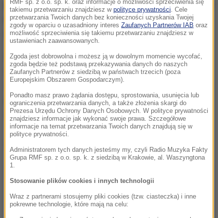
RMF sp. z o.o. sp. k. oraz informacje o możliwości sprzeciwienia się
posiadania znacznej ilości narkotyków oraz handel
takiemu przetwarzaniu znajdziesz w
polityce prywatności
. Cele
przetwarzania Twoich danych bez konieczności uzyskania Twojej
nimi
. Podczas przesłuchania 31-latek przyznał się
zgody w oparciu o uzasadniony interes
Zaufanych Partnerów IAB
oraz
do zarzucanych mu czynów.
możliwość sprzeciwienia się takiemu przetwarzaniu znajdziesz w
ustawieniach zaawansowanych.
Mężczyzna nie był wcześniej karany. Prokurator na
Zgoda jest dobrowolna i możesz ją w dowolnym momencie wycofać,
zgoda będzie też podstawą przekazywania danych do naszych
wniosek czarnkowskich mundurowych zastosował
Zaufanych Partnerów z siedzibą w państwach trzecich (poza
Europejskim Obszarem Gospodarczym).
wobec niego
dozór policyjny, poręczenie majątkowe
Ponadto masz prawo żądania dostępu, sprostowania, usunięcia lub
oraz zakaz opuszczania kraju
. Teraz o jego dalszym
ograniczenia przetwarzania danych, a także złożenia skargi do
Prezesa Urzędu Ochrony Danych Osobowych. W polityce prywatności
losie zadecyduje sąd
- zaznaczyła Górzna-Kustra.
znajdziesz informacje jak wykonać swoje prawa. Szczegółowe
informacje na temat przetwarzania Twoich danych znajdują się w
polityce prywatności.
Dalsza część artykułu pod materiałem video:
Administratorem tych danych jesteśmy my, czyli Radio Muzyka Fakty
Grupa RMF sp. z o.o. sp. k. z siedzibą w Krakowie, al. Waszyngtona
1.
Stosowanie plików cookies i innych technologii
Wraz z partnerami stosujemy pliki cookies (tzw. ciasteczka) i inne
pokrewne technologie, które mają na celu: