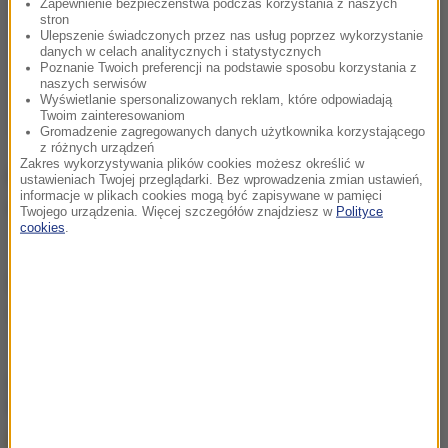
Zapewnienie bezpieczeństwa podczas korzystania z naszych
stron
Ulepszenie świadczonych przez nas usług poprzez wykorzystanie
danych w celach analitycznych i statystycznych
Poznanie Twoich preferencji na podstawie sposobu korzystania z
naszych serwisów
Wyświetlanie spersonalizowanych reklam, które odpowiadają
Twoim zainteresowaniom
Gromadzenie zagregowanych danych użytkownika korzystającego
z różnych urządzeń
Zakres wykorzystywania plików cookies możesz określić w
Policja poinformowała, że sprawa ma charakter
ustawieniach Twojej przeglądarki. Bez wprowadzenia zmian ustawień,
informacje w plikach cookies mogą być zapisywane w pamięci
rozwojowy; niewykluczone są kolejne zatrzymania.
Twojego urządzenia. Więcej szczegółów znajdziesz w
Polityce
cookies
.
Źródło: PAP
policja
zatrzymanie
Tagi:
chcesz widzieć więcej artykułów od RMF24?
dodaj w
Google