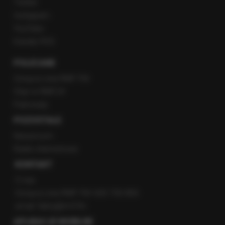
Twitter
Instagram
YouTube
Kanały RSS
POLECANE
Gorąca Linia RMF FM
Staż w RMF24
Patronaty
POZOSTAŁE
Newsroom
Radio internetowe
KONTAKT
O nas
Gorąca Linia RMF FM: 600 700 800
email: fakty@rmf.fm
APLIKACJE MOBILNE