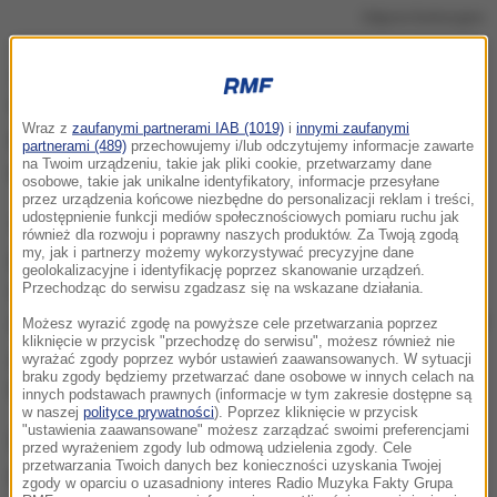
Zdjęcie ilustracyjne
Jak poinformowała w poniedziałek st. asp. Karolina
Górzna-Kustra z KPP w Czarnkowie (Wielkopolskie),
Wraz z
zaufanymi partnerami IAB (1019)
i
innymi zaufanymi
do zatrzymania 31-latka doszło w trakcie
partnerami (489)
przechowujemy i/lub odczytujemy informacje zawarte
na Twoim urządzeniu, takie jak pliki cookie, przetwarzamy dane
rutynowej kontroli drogowej.
osobowe, takie jak unikalne identyfikatory, informacje przesyłane
przez urządzenia końcowe niezbędne do personalizacji reklam i treści,
udostępnienie funkcji mediów społecznościowych pomiaru ruchu jak
W jego aucie funkcjonariusze znaleźli
około 49
również dla rozwoju i poprawny naszych produktów. Za Twoją zgodą
my, jak i partnerzy możemy wykorzystywać precyzyjne dane
gramów amfetaminy i marihuany
.
Kolejne porcje
geolokalizacyjne i identyfikację poprzez skanowanie urządzeń.
narkotyków mundurowi zabezpieczyli w domu 31-
Przechodząc do serwisu zgadzasz się na wskazane działania.
latka
. Łącznie w ręce kryminalnych trafiło prawie 290
Możesz wyrazić zgodę na powyższe cele przetwarzania poprzez
kliknięcie w przycisk "przechodzę do serwisu", możesz również nie
gramów nielegalnych środków
- podkreśliła Górzna-
wyrażać zgody poprzez wybór ustawień zaawansowanych. W sytuacji
braku zgody będziemy przetwarzać dane osobowe w innych celach na
Kustra.
innych podstawach prawnych (informacje w tym zakresie dostępne są
w naszej
polityce prywatności
). Poprzez kliknięcie w przycisk
"ustawienia zaawansowane" możesz zarządzać swoimi preferencjami
Dodała, że zebrany w sprawie materiał dowodowy
przed wyrażeniem zgody lub odmową udzielenia zgody. Cele
przetwarzania Twoich danych bez konieczności uzyskania Twojej
pozwolił śledczym przedstawić mężczyźnie zarzuty:
zgody w oparciu o uzasadniony interes Radio Muzyka Fakty Grupa