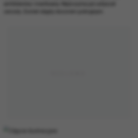
amfetaminy i marihuany. Mężczyzna już usłyszał
zarzuty. Został objęty dozorem policyjnym.