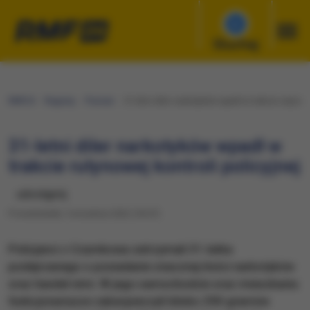
Słuchaj
RMF24
Regiony
Poznań
31-letni diler narkotyków wpadł w trakcie rutynowe
31-letni diler narkotyków wpadł w
trakcie rutynowej kontroli policyjnej
udostępnij
Poniedziałek, 5 września 2022 (18:47)
Policjanci z Czarnkowa zatrzymali 31-latka
podejrzanego o posiadanie znacznej ilości narkotyków
oraz handel nimi. W jego samochodzie oraz mieszkaniu
funkcjonariusze zabezpieczyli blisko 290 gramów