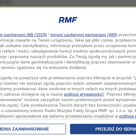
0 cm.
tkich mieszkańców -
siedmioosobową rodzinę
, w tym
 czasu przyjazdu
saperów
z Giżycka.
i partnerami IAB (1019)
i
innymi zaufanymi partnerami (489)
przechow
ie zabawka"
ormacje zawarte na Twoim urządzeniu, takie jak pliki cookie, przetwar
jak unikalne identyfikatory, informacje przesyłane przez urządzenia k
i reklam i treści, udostępnienie funkcji mediów społecznościowych pom
woju i poprawny naszych produktów. Za Twoją zgodą my, jak i partner
ał
. Ale - jak podkreśla policja - sytuacja mogła zakończyć
recyzyjne dane geolokalizacyjne i identyfikację poprzez skanowanie u
 znalezienia przedmiotu przypominającego granat lub i
serwisu zgadzasz się na wskazane działania.
rzenosić, dotykać ani rozbrajać
- ostrzega st. post. Mag
zgodę na powyższe cele przetwarzania poprzez kliknięcie w przycisk 
z również nie wyrażać zgody poprzez wybór ustawień zaawansowanych
dziemy przetwarzać dane osobowe w innych celach na innych podsta
ym zakresie dostępne są w naszej
polityce prywatności
). Poprzez kliknię
 ładunku może doprowadzić
do jego detonacji
, a w
awansowane" możesz zarządzać swoimi preferencjami przed wyrażenie
ia zgody. Cele przetwarzania Twoich danych bez konieczności uzyska
śmierci.
 o uzasadniony interes Radio Muzyka Fakty Grupa RMF sp. z o.o. sp. k
żliwości sprzeciwienia się takiemu przetwarzaniu znajdziesz w
polityce
nia Twoich danych bez konieczności uzyskania Twojej zgody w oparci
ch Partnerów IAB
oraz możliwość sprzeciwienia się takiemu przetwarza
IENIA ZAAWANSOWANE
PRZEJDŹ DO SERW
aawansowanych.