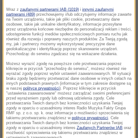
niego w miniony piątek w jednej z miejscowości pod
Wraz z
zaufanymi partnerami IAB (1019)
i
innymi zaufanymi
Parczewem.
partnerami (489)
przechowujemy i/lub odczytujemy informacje zawarte
na Twoim urządzeniu, takie jak pliki cookie, przetwarzamy dane
osobowe, takie jak unikalne identyfikatory, informacje przesyłane
30-letni mieszkaniec gminy Dębowa Kłoda został
przez urządzenia końcowe niezbędne do personalizacji reklam i treści,
udostępnienie funkcji mediów społecznościowych pomiaru ruchu jak
wywabiony na ulicę przez 41-latka pod pozorem
również dla rozwoju i poprawny naszych produktów. Za Twoją zgodą
my, jak i partnerzy możemy wykorzystywać precyzyjne dane
rozmowy. "Kiedy stał na rozdrożu, wówczas w jego
geolokalizacyjne i identyfikację poprzez skanowanie urządzeń.
Przechodząc do serwisu zgadzasz się na wskazane działania.
stronę nadjechał z impetem ford, który omal go nie
Możesz wyrazić zgodę na powyższe cele przetwarzania poprzez
rozjechał.
Kiedy mężczyzna odskoczył, nagle z
kliknięcie w przycisk "przechodzę do serwisu", możesz również nie
auta wybiegło kilku mężczyzn i rzuciło się w pogoń
wyrażać zgody poprzez wybór ustawień zaawansowanych. W sytuacji
braku zgody będziemy przetwarzać dane osobowe w innych celach na
za pokrzywdzonym
" - relacjonuje lubelska policja.
innych podstawach prawnych (informacje w tym zakresie dostępne są
w naszej
polityce prywatności
). Poprzez kliknięcie w przycisk
"ustawienia zaawansowane" możesz zarządzać swoimi preferencjami
Jak przekazuje, napastnicy wykrzykiwali w kierunku
przed wyrażeniem zgody lub odmową udzielenia zgody. Cele
przetwarzania Twoich danych bez konieczności uzyskania Twojej
mieszkańca gminy groźby pozbawienia życia. Policja
zgody w oparciu o uzasadniony interes Radio Muzyka Fakty Grupa
RMF sp. z o.o. sp. k. oraz informacje o możliwości sprzeciwienia się
udostępniła nagranie wideo z tego zdarzenia:
takiemu przetwarzaniu znajdziesz w
polityce prywatności
. Cele
przetwarzania Twoich danych bez konieczności uzyskania Twojej
zgody w oparciu o uzasadniony interes
Zaufanych Partnerów IAB
oraz
możliwość sprzeciwienia się takiemu przetwarzaniu znajdziesz w
Dalsza część artykułu pod materiałem video:
ustawieniach zaawansowanych.