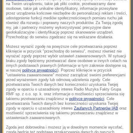
na Twoim urządzeniu, takie jak pliki cookie, przetwarzamy dane
jednej z miejscowości pod Warszawą. Zatrzymany
osobowe, takie jak unikalne identyfikatory, informacje przesyłane
przez urządzenia końcowe niezbędne do personalizacji reklam i treści,
posługuje się paszportem wystawionym na 36-
udostępnienie funkcji mediów społecznościowych pomiaru ruchu jak
również dla rozwoju i poprawny naszych produktów. Za Twoją zgodą
letniego obywatela Gruzji.
Według nieoficjalnych
my, jak i partnerzy możemy wykorzystywać precyzyjne dane
geolokalizacyjne i identyfikację poprzez skanowanie urządzeń.
ustaleń dziennikarza RMF FM Krzysztofa Zasady
Przechodząc do serwisu zgadzasz się na wskazane działania.
wszystko wskazuje na to, że dokument jest
Możesz wyrazić zgodę na powyższe cele przetwarzania poprzez
podrobiony, a zatrzymany jest Czeczenem.
Z
kliknięcie w przycisk "przechodzę do serwisu", możesz również nie
wyrażać zgody poprzez wybór ustawień zaawansowanych. W sytuacji
informacji naszego reportera wynika też, że
do
braku zgody będziemy przetwarzać dane osobowe w innych celach na
innych podstawach prawnych (informacje w tym zakresie dostępne są
zatrzymania doszło w Piastowie w hotelu
w naszej
polityce prywatności
). Poprzez kliknięcie w przycisk
"ustawienia zaawansowane" możesz zarządzać swoimi preferencjami
pracowniczym.
przed wyrażeniem zgody lub odmową udzielenia zgody. Cele
przetwarzania Twoich danych bez konieczności uzyskania Twojej
zgody w oparciu o uzasadniony interes Radio Muzyka Fakty Grupa
Jak relacjonował szef policji Marek Boroń, przed
RMF sp. z o.o. sp. k. oraz informacje o możliwości sprzeciwienia się
takiemu przetwarzaniu znajdziesz w
polityce prywatności
. Cele
hostel znajdujący się w centrum Piastowa
przetwarzania Twoich danych bez konieczności uzyskania Twojej
zgody w oparciu o uzasadniony interes
Zaufanych Partnerów IAB
oraz
przyjechało kilka ekip realizacyjnych.
Policyjni
możliwość sprzeciwienia się takiemu przetwarzaniu znajdziesz w
ustawieniach zaawansowanych.
kontrterroryści weszli do lokalu, w którym
przebywał 36-latek koło godz. 9.
Zastosowano
Zgoda jest dobrowolna i możesz ją w dowolnym momencie wycofać,
zgoda będzie też podstawą przekazywania danych do naszych