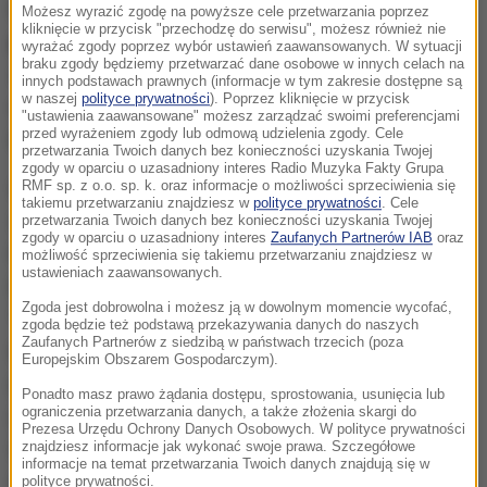
który zrealizował film
"Żółw błotny. Osobliwy relikt
Możesz wyrazić zgodę na powyższe cele przetwarzania poprzez
kliknięcie w przycisk "przechodzę do serwisu", możesz również nie
polskiej przyrody"
w reż. Michała Ogrodowczyka, a
wyrażać zgody poprzez wybór ustawień zaawansowanych. W sytuacji
braku zgody będziemy przetwarzać dane osobowe w innych celach na
statuetką dla filmu publicystyczno-reportażowego
innych podstawach prawnych (informacje w tym zakresie dostępne są
w naszej
polityce prywatności
). Poprzez kliknięcie w przycisk
nagrodzono obraz
"Drobny, kruchy człowiek"
w reż.
"ustawienia zaawansowane" możesz zarządzać swoimi preferencjami
przed wyrażeniem zgody lub odmową udzielenia zgody. Cele
Beaty Hyży-Czołpińskiej.
przetwarzania Twoich danych bez konieczności uzyskania Twojej
zgody w oparciu o uzasadniony interes Radio Muzyka Fakty Grupa
Wyróżniono także filmy: "Planktorium" (reż. Jan van
RMF sp. z o.o. sp. k. oraz informacje o możliwości sprzeciwienia się
takiemu przetwarzaniu znajdziesz w
polityce prywatności
. Cele
IJken) za najlepsze zdjęcia, "Wild Horses - A Tale
przetwarzania Twoich danych bez konieczności uzyskania Twojej
zgody w oparciu o uzasadniony interes
Zaufanych Partnerów IAB
oraz
From The Puszta" (reż. Zoltan Torok) - Nagroda
możliwość sprzeciwienia się takiemu przetwarzaniu znajdziesz w
ustawieniach zaawansowanych.
Prezesa Stowarzyszenia Filmowców Polskich i
Zgoda jest dobrowolna i możesz ją w dowolnym momencie wycofać,
"Quand les hirondelles s’en vont" (reż. Sebastien
zgoda będzie też podstawą przekazywania danych do naszych
Zaufanych Partnerów z siedzibą w państwach trzecich (poza
Pins) oraz "Gdy diabeł mieszkał za miedzą" (reż.
Europejskim Obszarem Gospodarczym).
Łukasz Dębski) - Nagroda Specjalna, "Dolina Bzury -
Ponadto masz prawo żądania dostępu, sprostowania, usunięcia lub
ograniczenia przetwarzania danych, a także złożenia skargi do
Letnie dni" (reż. Grzegorz Sawicki) - Nagroda
Prezesa Urzędu Ochrony Danych Osobowych. W polityce prywatności
Wojewódzkiego Funduszu Ochrony Środowiska i
znajdziesz informacje jak wykonać swoje prawa. Szczegółowe
informacje na temat przetwarzania Twoich danych znajdują się w
Gospodarki Wodnej w Łodzi dla filmu o tematyce
polityce prywatności.