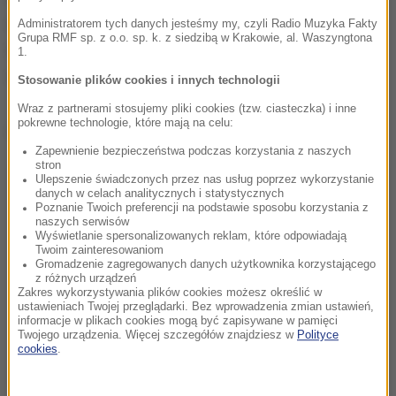
szczególnie wyróżniającej się działalnością na
Administratorem tych danych jesteśmy my, czyli Radio Muzyka Fakty
Grupa RMF sp. z o.o. sp. k. z siedzibą w Krakowie, al. Waszyngtona
rzecz ochrony środowiska i gospodarki wodnej w
1.
województwie łódzkim.
Stosowanie plików cookies i innych technologii
Wraz z partnerami stosujemy pliki cookies (tzw. ciasteczka) i inne
pokrewne technologie, które mają na celu:
Dalsza część artykułu pod materiałem video:
Zapewnienie bezpieczeństwa podczas korzystania z naszych
stron
Ulepszenie świadczonych przez nas usług poprzez wykorzystanie
danych w celach analitycznych i statystycznych
Poznanie Twoich preferencji na podstawie sposobu korzystania z
naszych serwisów
Wyświetlanie spersonalizowanych reklam, które odpowiadają
Twoim zainteresowaniom
Gromadzenie zagregowanych danych użytkownika korzystającego
z różnych urządzeń
Zakres wykorzystywania plików cookies możesz określić w
ustawieniach Twojej przeglądarki. Bez wprowadzenia zmian ustawień,
informacje w plikach cookies mogą być zapisywane w pamięci
Twojego urządzenia. Więcej szczegółów znajdziesz w
Polityce
cookies
.