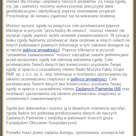
również dla rozwoju i poprawny naszych produktów. Za Twoją zgodą
Dalsza część artykułu pod materiałem video:
my, jak i partnerzy możemy wykorzystywać precyzyjne dane
geolokalizacyjne i identyfikację poprzez skanowanie urządzeń.
Przechodząc do serwisu zgadzasz się na wskazane działania.
Możesz wyrazić zgodę na powyższe cele przetwarzania poprzez
kliknięcie w przycisk "przechodzę do serwisu", możesz również nie
wyrażać zgody poprzez wybór ustawień zaawansowanych. W sytuacji
braku zgody będziemy przetwarzać dane osobowe w innych celach na
innych podstawach prawnych (informacje w tym zakresie dostępne są
w naszej
polityce prywatności
). Poprzez kliknięcie w przycisk
"ustawienia zaawansowane" możesz zarządzać swoimi preferencjami
przed wyrażeniem zgody lub odmową udzielenia zgody. Cele
przetwarzania Twoich danych bez konieczności uzyskania Twojej
zgody w oparciu o uzasadniony interes Radio Muzyka Fakty Grupa
RMF sp. z o.o. sp. k. oraz informacje o możliwości sprzeciwienia się
takiemu przetwarzaniu znajdziesz w
polityce prywatności
. Cele
przetwarzania Twoich danych bez konieczności uzyskania Twojej
zgody w oparciu o uzasadniony interes
Zaufanych Partnerów IAB
oraz
możliwość sprzeciwienia się takiemu przetwarzaniu znajdziesz w
ustawieniach zaawansowanych.
Decyzja dotycząca kolizji z motocyklistą zapadła w
poniedziałek w
Sądzie Rejonowym dla Krakowa-
Zgoda jest dobrowolna i możesz ją w dowolnym momencie wycofać,
zgoda będzie też podstawą przekazywania danych do naszych
Krowodrzy
.
Zaufanych Partnerów z siedzibą w państwach trzecich (poza
Europejskim Obszarem Gospodarczym).
Sąd uznaje w sposób niebudzący wątpliwości, że
Ponadto masz prawo żądania dostępu, sprostowania, usunięcia lub