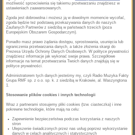
możliwość sprzeciwienia się takiemu przetwarzaniu znajdziesz w
ze swojego życia"
. Ciało ofiary znaleziono w
ustawieniach zaawansowanych.
zaroślach nieopodal torów.
Zgoda jest dobrowolna i możesz ją w dowolnym momencie wycofać,
zgoda będzie też podstawą przekazywania danych do naszych
Zaufanych Partnerów z siedzibą w państwach trzecich (poza
Europejskim Obszarem Gospodarczym).
Dalsza część artykułu pod materiałem video:
Ponadto masz prawo żądania dostępu, sprostowania, usunięcia lub
ograniczenia przetwarzania danych, a także złożenia skargi do
Prezesa Urzędu Ochrony Danych Osobowych. W polityce prywatności
znajdziesz informacje jak wykonać swoje prawa. Szczegółowe
informacje na temat przetwarzania Twoich danych znajdują się w
polityce prywatności.
Administratorem tych danych jesteśmy my, czyli Radio Muzyka Fakty
Grupa RMF sp. z o.o. sp. k. z siedzibą w Krakowie, al. Waszyngtona
1.
Stosowanie plików cookies i innych technologii
Wraz z partnerami stosujemy pliki cookies (tzw. ciasteczka) i inne
pokrewne technologie, które mają na celu:
Zapewnienie bezpieczeństwa podczas korzystania z naszych
stron
Ulepszenie świadczonych przez nas usług poprzez wykorzystanie
Sąd: Kara musi być surowa
danych w celach analitycznych i statystycznych