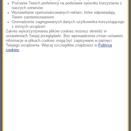
Poznanie Twoich preferencji na podstawie sposobu korzystania z
naszych serwisów
W środę Sąd Apelacyjny w Krakowie utrzymał wyrok
Wyświetlanie spersonalizowanych reklam, które odpowiadają
Twoim zainteresowaniom
25 lat więzienia
dla obojga sprawców. Zgodnie z
Gromadzenie zagregowanych danych użytkownika korzystającego
z różnych urządzeń
decyzją, będą mogli ubiegać się o warunkowe
Zakres wykorzystywania plików cookies możesz określić w
ustawieniach Twojej przeglądarki. Bez wprowadzenia zmian ustawień,
przedterminowe zwolnienie dopiero
po 22 latach
.
informacje w plikach cookies mogą być zapisywane w pamięci
Twojego urządzenia. Więcej szczegółów znajdziesz w
Polityce
cookies
.
Dodatkowo sąd orzekł środek karny w postaci
10-
letniego zakazu
korzystania z praw publicznych,
takich jak udział w wyborach - obowiązujący
zarówno podczas odbywania kary, jak i po
opuszczeniu zakładu karnego. Sąd utrzymał też
obowiązek poddania się terapii oraz zapłaty
150 tys.
zł
zadośćuczynienia rodzinie ofiary.
W trosce o dzieci i rodzinę