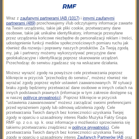
Czynności policyjne w miejscu odnalezienia zwłok przy torach
kolejowych
Wraz z
zaufanymi partnerami IAB (1017)
i
innymi zaufanymi
partnerami (489)
przechowujemy i/lub odczytujemy informacje zawarte
na Twoim urządzeniu, takie jak pliki cookie, przetwarzamy dane
Wyrok za morderstwo z
osobowe, takie jak unikalne identyfikatory, informacje przesyłane
przez urządzenia końcowe niezbędne do personalizacji reklam i treści,
premedytacją
udostępnienie funkcji mediów społecznościowych pomiaru ruchu jak
również dla rozwoju i poprawny naszych produktów. Za Twoją zgodą
my, jak i partnerzy możemy wykorzystywać precyzyjne dane
Zbrodnia, do której doszło
we wrześniu 2022 roku
w
geolokalizacyjne i identyfikację poprzez skanowanie urządzeń.
Przechodząc do serwisu zgadzasz się na wskazane działania.
Krakowie, wstrząsnęła opinią publiczną. 27-letni
Możesz wyrazić zgodę na powyższe cele przetwarzania poprzez
mężczyzna
został zwabiony
przez swoją
kliknięcie w przycisk "przechodzę do serwisu", możesz również nie
wyrażać zgody poprzez wybór ustawień zaawansowanych. W sytuacji
konkubinę, Aleksandrę S., w okolice torów przy ul.
braku zgody będziemy przetwarzać dane osobowe w innych celach na
innych podstawach prawnych (informacje w tym zakresie dostępne są
Chełmońskiego, gdzie zaatakował go jej mąż, Adrian
w naszej
polityce prywatności
). Poprzez kliknięcie w przycisk
"ustawienia zaawansowane" możesz zarządzać swoimi preferencjami
S.
przed wyrażeniem zgody lub odmową udzielenia zgody. Cele
przetwarzania Twoich danych bez konieczności uzyskania Twojej
Para, choć formalnie w trakcie rozwodu, wspólnie
zgody w oparciu o uzasadniony interes Radio Muzyka Fakty Grupa
RMF sp. z o.o. sp. k. oraz informacje o możliwości sprzeciwienia się
zaplanowała i
dokonała morderstwa
. Motywem
takiemu przetwarzaniu znajdziesz w
polityce prywatności
. Cele
przetwarzania Twoich danych bez konieczności uzyskania Twojej
miało być pragnienie kobiety, by
"usunąć konkubenta
zgody w oparciu o uzasadniony interes
Zaufanych Partnerów IAB
oraz