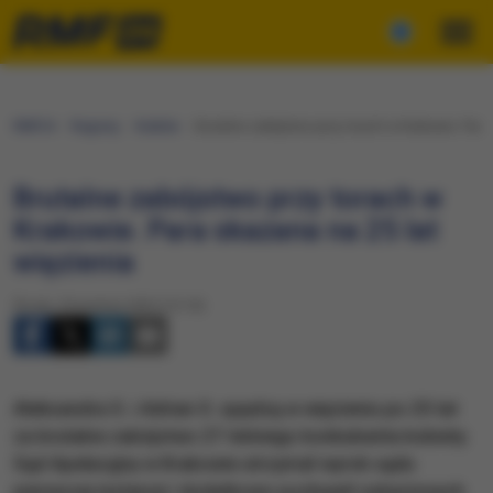
RMF24
Regiony
Kraków
Brutalne zabójstwo przy torach w Krakowie. Para
Brutalne zabójstwo przy torach w
Krakowie. Para skazana na 25 lat
więzienia
Środa, 9 kwietnia 2025 (15:10)
Aleksandra S. i Adrian S. spędzą w więzieniu po 25 lat
za brutalne zabójstwo 27-letniego konkubenta kobiety.
Sąd Apelacyjny w Krakowie utrzymał wyrok sądu
pierwszej instancji i dodatkowo pozbawił oskarżonych