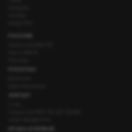
Twitter
Instagram
YouTube
Kanały RSS
POLECANE
Gorąca Linia RMF FM
Staż w RMF24
Patronaty
POZOSTAŁE
Newsroom
Radio internetowe
KONTAKT
O nas
Gorąca Linia RMF FM: 600 700 800
email: fakty@rmf.fm
APLIKACJE MOBILNE