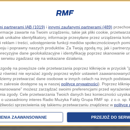
ruchamiamy bezpośrednie połączenia Ostrołęka, Białystok
pojedziecie do Warszawy, pociągami nowoczesnymi,
g
- powiedział szef rządu.
i partnerami IAB (1019)
i
innymi zaufanymi partnerami (489)
przechow
ormacje zawarte na Twoim urządzeniu, takie jak pliki cookie, przetwar
a w bardzo wielu miejscowościach, nie tylko dużych
jak unikalne identyfikatory, informacje przesyłane przez urządzenia k
i reklam i treści, udostępnienie funkcji mediów społecznościowych pom
dził, w planach jest włączenie do połączeń dalekobieżny
woju i poprawny naszych produktów. Za Twoją zgodą my, jak i partner
recyzyjne dane geolokalizacyjne i identyfikację poprzez skanowanie u
serwisu zgadzasz się na wskazane działania.
swoich dróg i autostrad, ale mieliśmy takie poczucie, ż
zgodę na powyższe cele przetwarzania poprzez kliknięcie w przycisk 
z również nie wyrażać zgody poprzez wybór ustawień zaawansowanych
 Polska staje się największym inwestorem w Europie, jeśli 
dziemy przetwarzać dane osobowe w innych celach na innych podsta
ym zakresie dostępne są w naszej
polityce prywatności
). Poprzez kliknię
awansowane" możesz zarządzać swoimi preferencjami przed wyrażenie
ia zgody. Cele przetwarzania Twoich danych bez konieczności uzyska
ejowa
 o uzasadniony interes Radio Muzyka Fakty Grupa RMF sp. z o.o. sp. k
żliwości sprzeciwienia się takiemu przetwarzaniu znajdziesz w
polityce
nia Twoich danych bez konieczności uzyskania Twojej zgody w oparci
będzie uczestniczył w konferencji Port Polska na temat
ch Partnerów IAB
oraz możliwość sprzeciwienia się takiemu przetwarza
IENIA ZAAWANSOWANE
PRZEJDŹ DO SERW
aawansowanych.
dziemy tam informowali o systemie Zintegrowanej Sieci