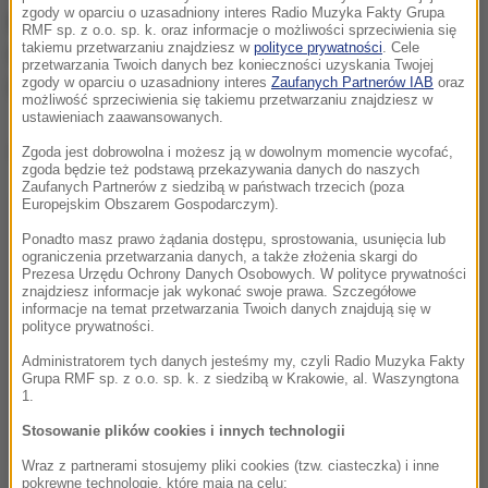
zgody w oparciu o uzasadniony interes Radio Muzyka Fakty Grupa
papieru toaletowego
pozostawionych na palecie
RMF sp. z o.o. sp. k. oraz informacje o możliwości sprzeciwienia się
przed sklepem w Żyrardowie - poinformowała
takiemu przetwarzaniu znajdziesz w
polityce prywatności
. Cele
przetwarzania Twoich danych bez konieczności uzyskania Twojej
policja.
zgody w oparciu o uzasadniony interes
Zaufanych Partnerów IAB
oraz
możliwość sprzeciwienia się takiemu przetwarzaniu znajdziesz w
ustawieniach zaawansowanych.
Dalsza część artykułu pod materiałem video:
Zgoda jest dobrowolna i możesz ją w dowolnym momencie wycofać,
zgoda będzie też podstawą przekazywania danych do naszych
Zaufanych Partnerów z siedzibą w państwach trzecich (poza
Europejskim Obszarem Gospodarczym).
Ponadto masz prawo żądania dostępu, sprostowania, usunięcia lub
ograniczenia przetwarzania danych, a także złożenia skargi do
Prezesa Urzędu Ochrony Danych Osobowych. W polityce prywatności
znajdziesz informacje jak wykonać swoje prawa. Szczegółowe
informacje na temat przetwarzania Twoich danych znajdują się w
polityce prywatności.
Administratorem tych danych jesteśmy my, czyli Radio Muzyka Fakty
Grupa RMF sp. z o.o. sp. k. z siedzibą w Krakowie, al. Waszyngtona
1.
Stosowanie plików cookies i innych technologii
Wraz z partnerami stosujemy pliki cookies (tzw. ciasteczka) i inne
pokrewne technologie, które mają na celu: