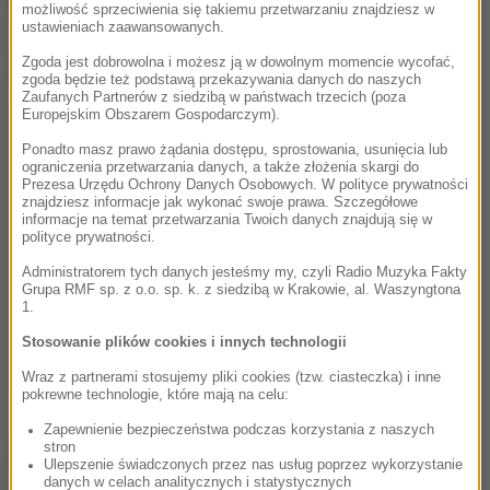
do 20 lat więzienia.
możliwość sprzeciwienia się takiemu przetwarzaniu znajdziesz w
ustawieniach zaawansowanych.
Zgoda jest dobrowolna i możesz ją w dowolnym momencie wycofać,
Dalsza część artykułu pod materiałem video:
zgoda będzie też podstawą przekazywania danych do naszych
Zaufanych Partnerów z siedzibą w państwach trzecich (poza
Europejskim Obszarem Gospodarczym).
Ponadto masz prawo żądania dostępu, sprostowania, usunięcia lub
ograniczenia przetwarzania danych, a także złożenia skargi do
Prezesa Urzędu Ochrony Danych Osobowych. W polityce prywatności
znajdziesz informacje jak wykonać swoje prawa. Szczegółowe
informacje na temat przetwarzania Twoich danych znajdują się w
polityce prywatności.
Administratorem tych danych jesteśmy my, czyli Radio Muzyka Fakty
Grupa RMF sp. z o.o. sp. k. z siedzibą w Krakowie, al. Waszyngtona
1.
Stosowanie plików cookies i innych technologii
Wraz z partnerami stosujemy pliki cookies (tzw. ciasteczka) i inne
pokrewne technologie, które mają na celu:
Zapewnienie bezpieczeństwa podczas korzystania z naszych
stron
Źródło: RMF FM
Ulepszenie świadczonych przez nas usług poprzez wykorzystanie
danych w celach analitycznych i statystycznych