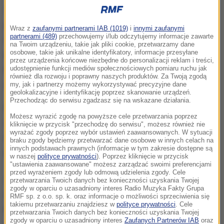
40-letni Ukrainiec, który był pasażerem taksówki, w
pewnym momencie kazał kierowcy zatrzymać się i
Wraz z
zaufanymi partnerami IAB (1019)
i
innymi zaufanymi
partnerami (489)
przechowujemy i/lub odczytujemy informacje zawarte
wysiąść. Gdy mężczyzna nie zgodził się, napastnik
na Twoim urządzeniu, takie jak pliki cookie, przetwarzamy dane
osobowe, takie jak unikalne identyfikatory, informacje przesyłane
wyciągnął nóż i przyłożył go do skroni
przez urządzenia końcowe niezbędne do personalizacji reklam i treści,
taksówkarza
. W tej sytuacji kierowca nie opierał się
udostępnienie funkcji mediów społecznościowych pomiaru ruchu jak
również dla rozwoju i poprawny naszych produktów. Za Twoją zgodą
dłużej.
my, jak i partnerzy możemy wykorzystywać precyzyjne dane
geolokalizacyjne i identyfikację poprzez skanowanie urządzeń.
Przechodząc do serwisu zgadzasz się na wskazane działania.
Po chwili napastnik odjechał taksówką, w której
Możesz wyrazić zgodę na powyższe cele przetwarzania poprzez
zostały wszystkie dokumenty kierowcy i jego
kliknięcie w przycisk "przechodzę do serwisu", możesz również nie
wyrażać zgody poprzez wybór ustawień zaawansowanych. W sytuacji
telefon.
Policjanci namierzyli go jeszcze tego
braku zgody będziemy przetwarzać dane osobowe w innych celach na
innych podstawach prawnych (informacje w tym zakresie dostępne są
samego dnia.
w naszej
polityce prywatności
). Poprzez kliknięcie w przycisk
"ustawienia zaawansowane" możesz zarządzać swoimi preferencjami
przed wyrażeniem zgody lub odmową udzielenia zgody. Cele
40-latek odpowie za rozbój z użyciem
przetwarzania Twoich danych bez konieczności uzyskania Twojej
zgody w oparciu o uzasadniony interes Radio Muzyka Fakty Grupa
niebezpiecznego narzędzia. Decyzją sądu został
RMF sp. z o.o. sp. k. oraz informacje o możliwości sprzeciwienia się
takiemu przetwarzaniu znajdziesz w
polityce prywatności
. Cele
tymczasowo aresztowany na 3 miesiące.
Grozi mu
przetwarzania Twoich danych bez konieczności uzyskania Twojej
zgody w oparciu o uzasadniony interes
Zaufanych Partnerów IAB
oraz