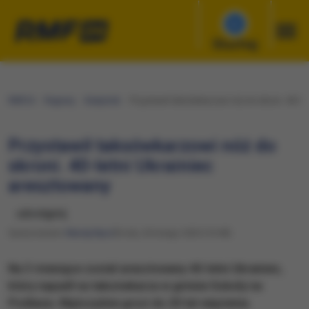
Słuchaj
RMF24
Regiony
Białystok
Przystawił taksówkarzowi nóż do skroni. 40-le
Przystawił taksówkarzowi nóż do
skroni. 40-letni Ukrainiec
aresztowany
udostępnij
Opracowanie:
Maciej Nycz
Środa, 26 lutego 2025 (10:48)
Na 3 miesiące został aresztowany 40-letni Ukrainiec,
który napadł na taksówkarza w gminie Sokoły na
Podlasiu. Mężczyźnie grozi do 20 lat więzienia.