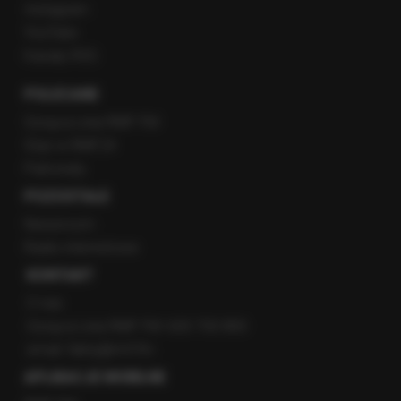
Instagram
YouTube
Kanały RSS
POLECANE
Gorąca Linia RMF FM
Staż w RMF24
Patronaty
POZOSTAŁE
Newsroom
Radio internetowe
KONTAKT
O nas
Gorąca Linia RMF FM: 600 700 800
email: fakty@rmf.fm
APLIKACJE MOBILNE