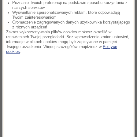
Poznanie Twoich preferencji na podstawie sposobu korzystania z
naszych serwisów
chcesz widzieć więcej artykułów od RMF24?
dodaj w
Wyświetlanie spersonalizowanych reklam, które odpowiadają
Google
Twoim zainteresowaniom
Gromadzenie zagregowanych danych użytkownika korzystającego
z różnych urządzeń
Zakres wykorzystywania plików cookies możesz określić w
ustawieniach Twojej przeglądarki. Bez wprowadzenia zmian ustawień,
informacje w plikach cookies mogą być zapisywane w pamięci
Twojego urządzenia. Więcej szczegółów znajdziesz w
Polityce
cookies
.