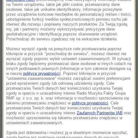
na Twoim urządzeniu, takie jak pliki cookie, przetwarzamy dane
osobowe, takie jak unikalne identyfikatory, informacje przesyłane
przez urządzenia końcowe niezbędne do personalizacji reklam i treści,
Kamil Stoch
udostępnienie funkcji mediów społecznościowych pomiaru ruchu jak
również dla rozwoju i poprawny naszych produktów. Za Twoją zgodą
my, jak i partnerzy możemy wykorzystywać precyzyjne dane
Stoch po niedzielnej "przygodzie" w Oslo, gdzie w
geolokalizacyjne i identyfikację poprzez skanowanie urządzeń.
Przechodząc do serwisu zgadzasz się na wskazane działania.
drugiej serii trafił na najgorsze warunki wietrzne i
Możesz wyrazić zgodę na powyższe cele przetwarzania poprzez
mimo prowadzenia na półmetku zawodów
kliknięcie w przycisk "przechodzę do serwisu", możesz również nie
ostatecznie uplasował się na szóstej pozycji,
na
wyrażać zgody poprzez wybór ustawień zaawansowanych. W sytuacji
braku zgody będziemy przetwarzać dane osobowe w innych celach na
olimpijskiej skoczni w Lillehammer zaprezentował
innych podstawach prawnych (informacje w tym zakresie dostępne są
w naszej
polityce prywatności
). Poprzez kliknięcie w przycisk
w poniedziałek formę godną mistrza
. Tym razem
"ustawienia zaawansowane" możesz zarządzać swoimi preferencjami
przed wyrażeniem zgody lub odmową udzielenia zgody. Cele
miał warunki wietrzne zbliżone do rywali, więc
przetwarzania Twoich danych bez konieczności uzyskania Twojej
zgody w oparciu o uzasadniony interes Radio Muzyka Fakty Grupa
żadnej niespodzianki nie było: skoczył
RMF sp. z o.o. sp. k. oraz informacje o możliwości sprzeciwienia się
takiemu przetwarzaniu znajdziesz w
polityce prywatności
. Cele
zdecydowanie najdalej i powiększył swoją
przetwarzania Twoich danych bez konieczności uzyskania Twojej
zgody w oparciu o uzasadniony interes
Zaufanych Partnerów IAB
oraz
przewagę nad drugim w klasyfikacji Raw Air
możliwość sprzeciwienia się takiemu przetwarzaniu znajdziesz w
ustawieniach zaawansowanych.
Johanssonem do 23,5 pkt.
Zgoda jest dobrowolna i możesz ją w dowolnym momencie wycofać,
Do klasyfikacji generalnej turnieju pod uwagę brane
zgoda będzie też podstawą przekazywania danych do naszych