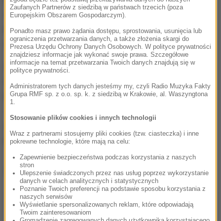
Zaufanych Partnerów z siedzibą w państwach trzecich (poza
są noty zawodników uzyskane w czterech
Europejskim Obszarem Gospodarczym).
konkursach indywidualnych i dwóch drużynowych
Ponadto masz prawo żądania dostępu, sprostowania, usunięcia lub
ograniczenia przetwarzania danych, a także złożenia skargi do
oraz w czterech seriach kwalifikacyjnych.
Prezesa Urzędu Ochrony Danych Osobowych. W polityce prywatności
znajdziesz informacje jak wykonać swoje prawa. Szczegółowe
informacje na temat przetwarzania Twoich danych znajdują się w
Obecnie, po poniedziałkowych kwalifikacjach, w Raw
polityce prywatności.
Air prowadzi Stoch, który ma na koncie 835,1 pkt.
Administratorem tych danych jesteśmy my, czyli Radio Muzyka Fakty
Grupa RMF sp. z o.o. sp. k. z siedzibą w Krakowie, al. Waszyngtona
Drugi jest Johansson z dorobkiem 811,6 pkt, a trzeci
1.
- jego rodak Johann Andre Forfang, który zebrał
Stosowanie plików cookies i innych technologii
dotąd 787,5 pkt. Na 7. pozycji, z 73 pkt straty do
Wraz z partnerami stosujemy pliki cookies (tzw. ciasteczka) i inne
lidera, plasuje się Dawid Kubacki.
pokrewne technologie, które mają na celu:
Zapewnienie bezpieczeństwa podczas korzystania z naszych
stron
Dalsza część artykułu pod materiałem video:
Ulepszenie świadczonych przez nas usług poprzez wykorzystanie
danych w celach analitycznych i statystycznych
Poznanie Twoich preferencji na podstawie sposobu korzystania z
naszych serwisów
Wyświetlanie spersonalizowanych reklam, które odpowiadają
Twoim zainteresowaniom
Gromadzenie zagregowanych danych użytkownika korzystającego