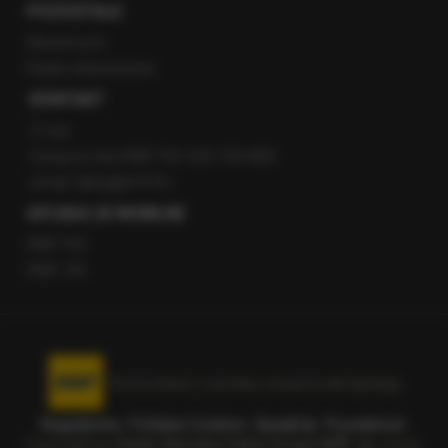
POZOSTAŁE
Newsroom
Radio internetowe
KONTAKT
O nas
Gorąca Linia RMF FM: 600 700 800
email: fakty@rmf.fm
APLIKACJE MOBILNE
RMF FM
RMF ON
Korzystanie z portalu oznacza akceptację
Regulaminu
.
Polityka Cookies
.
SpeakUp
.
Prywatność
.
Copyright by
Radio Muzyka Fakty Grupa RMF sp. z o.o.