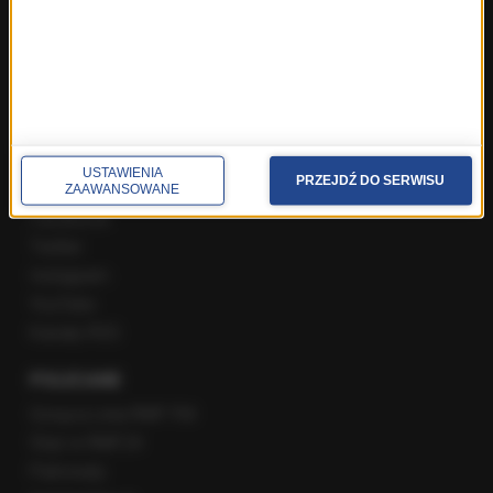
Poranna rozmowa w RMF FM
Popołudniowa rozmowa w RMF FM
Gość Krzysztofa Ziemca w RMF FM
Rozmowy w Radiu RMF24
SPOŁECZNOŚĆ
USTAWIENIA
PRZEJDŹ DO SERWISU
ZAAWANSOWANE
Facebook
Twitter
Instagram
YouTube
Kanały RSS
POLECANE
Gorąca Linia RMF FM
Staż w RMF24
Patronaty