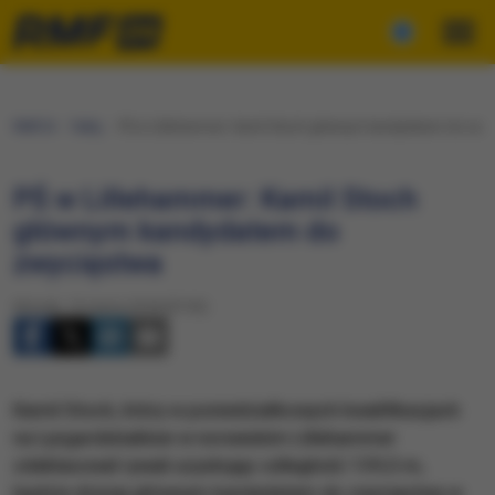
RMF24
Fakty
PŚ w Lillehammer: Kamil Stoch głównym kandydatem do zwy
PŚ w Lillehammer: Kamil Stoch
głównym kandydatem do
zwycięstwa
Wtorek, 13 marca 2018 (07:33)
Kamil Stoch, który w poniedziałkowych kwalifikacjach
na Lysgardsbakken w norweskim Lillehammer
zdeklasował rywali uzyskując odległość 139,5 m,
będzie dzisiaj głównym kandydatem do zwycięstwa w