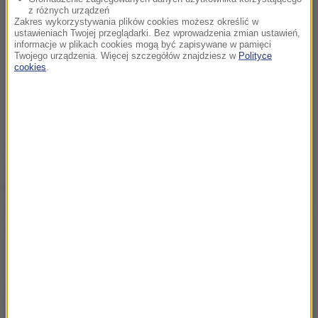
z różnych urządzeń
Zakres wykorzystywania plików cookies możesz określić w
ustawieniach Twojej przeglądarki. Bez wprowadzenia zmian ustawień,
informacje w plikach cookies mogą być zapisywane w pamięci
Twojego urządzenia. Więcej szczegółów znajdziesz w
Polityce
cookies
.
Zwycięzca Raw Air zainkasuje 60 tysięcy euro. Nie
otrzyma natomiast dodatkowych punktów do
klasyfikacji generalnej Pucharu Świata. Premia za
drugie miejsce w turnieju wyniesie 30 tysięcy euro, a
za trzecie 10 tysięcy.
(e)
Źródło: RMF FM/PAP