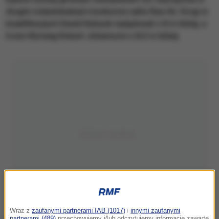
drugim indywidualnym konkursie cyklu Raw Air. Drugi w
kwalifikacjach Dawid Kubacki wylądował o 8 m bliżej, a
trzeci Norweg Robert Johansson o 8,5 m bliżej.
Wraz z
zaufanymi partnerami IAB (1017)
i
innymi zaufanymi
partnerami (489)
przechowujemy i/lub odczytujemy informacje zawarte